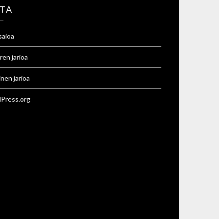
TA
saioa
ren jarioa
inen jarioa
Press.org