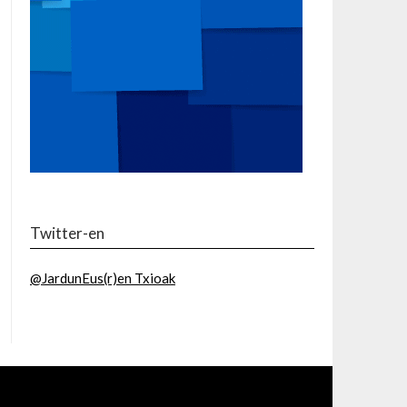
Twitter-en
@JardunEus(r)en Txioak