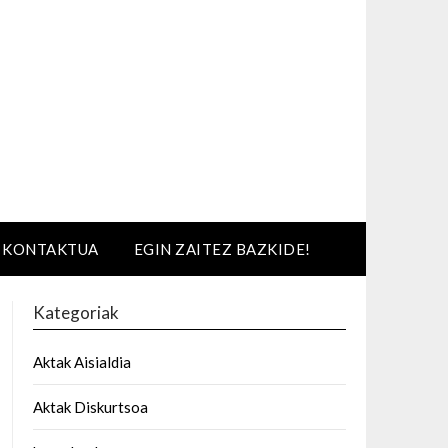
KONTAKTUA
EGIN ZAITEZ BAZKIDE!
Kategoriak
Aktak Aisialdia
Aktak Diskurtsoa