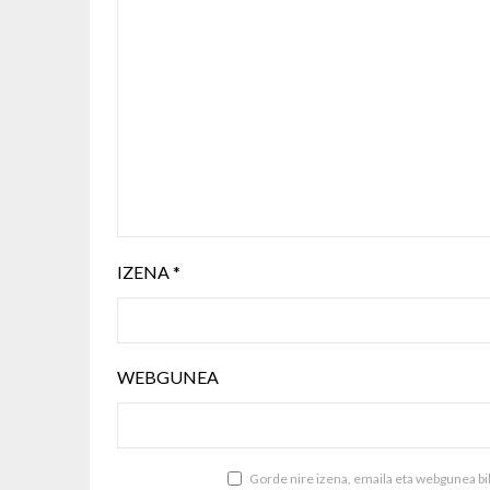
IZENA
*
WEBGUNEA
Gorde nire izena, emaila eta webgunea b