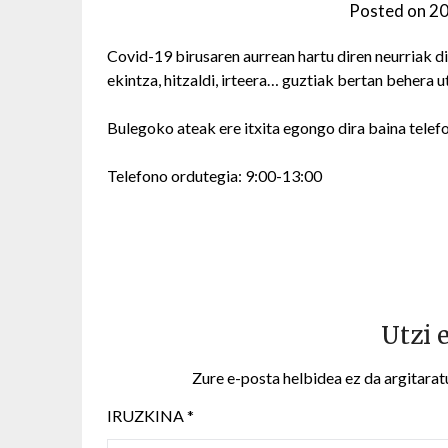
Posted on
20
Covid-19 birusaren aurrean hartu diren neurriak d
ekintza, hitzaldi, irteera… guztiak bertan behera 
Bulegoko ateak ere itxita egongo dira baina tele
Telefono ordutegia: 9:00-13:00
Utzi 
Zure e-posta helbidea ez da argitarat
IRUZKINA
*