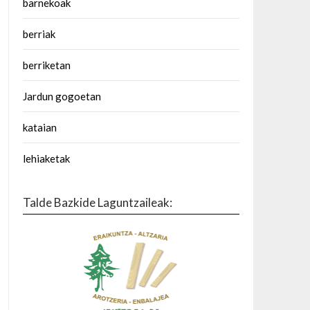
barnekoak
berriak
berriketan
Jardun gogoetan
kataian
lehiaketak
Talde Bazkide Laguntzaileak: