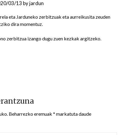
20/03/13
by
jardun
irela eta Jarduneko zerbitzuak eta aurreikusita zeuden
utziko dira momentuz.
fono zerbitzua izango dugu zuen kezkak argitzeko.
erantzuna
uko.
Beharrezko eremuak
*
markatuta daude