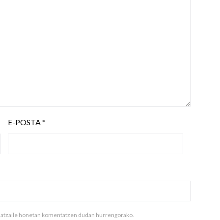
E-POSTA
*
ilatzaile honetan komentatzen dudan hurrengorako.