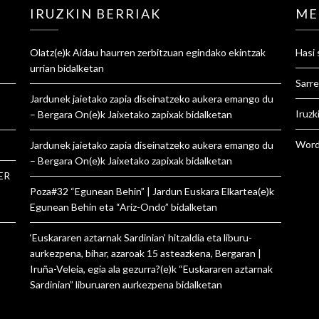
IRUZKIN BERRIAK
ME
Olatz
(e)k
Aidau haurren zerbitzuan egindako ekintzak
Hasi 
urrian
bidalketan
Sarre
Jardunek jaietako zapia diseinatzeko aukera emango du
Iruzk
– Bergara On
(e)k
Jaixetako zapixak
bidalketan
Word
Jardunek jaietako zapia diseinatzeko aukera emango du
– Bergara On
(e)k
Jaixetako zapixak
bidalketan
ER
Poza#32 “Egunean Behin” | Jardun Euskara Elkartea
(e)k
Egunean Behin eta “Ariz-Ondo”
bidalketan
‘Euskararen aztarnak Sardinian’ hitzaldia eta liburu-
aurkezpena, bihar, azaroak 15 asteazkena, Bergaran |
Iruña-Veleia, egia ala gezurra?
(e)k
“Euskararen aztarnak
Sardinian” liburuaren aurkezpena
bidalketan