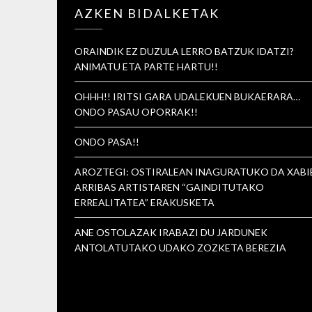
AZKEN BIDALKETAK
ORAINDIK EZ DUZULA LERRO BATZUK IDATZI?
ANIMATU ETA PARTE HARTU!!
OHHH!! IRITSI GARA UDALEKUEN BUKAERARA…
ONDO PASAU OPORRAK!!
ONDO PASA!!
AROZTEGI: OSTIRALEAN INAGURATUKO DA XABI
ARRIBAS ARTISTAREN “GAINDITUTAKO
ERREALITATEA” ERAKUSKETA
ANE OSTOLAZAK IRABAZI DU JARDUNEK
ANTOLATUTAKO UDAKO ZOZKETA BEREZIA