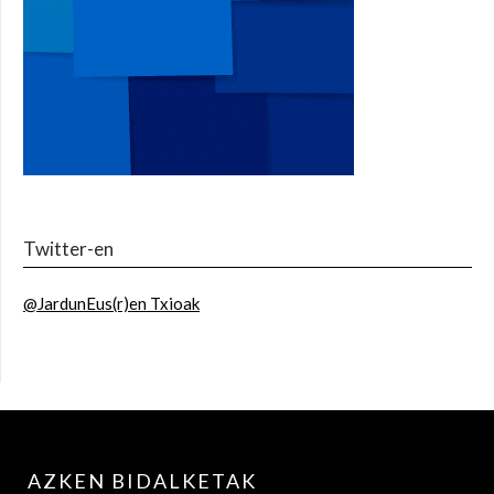
Twitter-en
@JardunEus(r)en Txioak
AZKEN BIDALKETAK