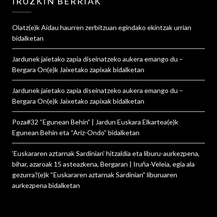
IRUZKIN BERRIAK
Olatz
(e)k
Aidau haurren zerbitzuan egindako ekintzak urrian
bidalketan
Jardunek jaietako zapia diseinatzeko aukera emango du –
Bergara On
(e)k
Jaixetako zapixak
bidalketan
Jardunek jaietako zapia diseinatzeko aukera emango du –
Bergara On
(e)k
Jaixetako zapixak
bidalketan
Poza#32 “Egunean Behin” | Jardun Euskara Elkartea
(e)k
Egunean Behin eta “Ariz-Ondo”
bidalketan
‘Euskararen aztarnak Sardinian’ hitzaldia eta liburu-aurkezpena,
bihar, azaroak 15 asteazkena, Bergaran | Iruña-Veleia, egia ala
gezurra?
(e)k
“Euskararen aztarnak Sardinian” liburuaren
aurkezpena
bidalketan