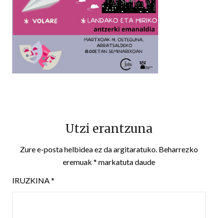
Utzi erantzuna
Zure e-posta helbidea ez da argitaratuko.
Beharrezko
eremuak
*
markatuta daude
IRUZKINA
*