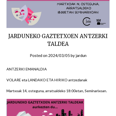
JARDUNEKO GAZTETXOEN ANTZERKI
TALDEA
Posted on
2024/03/05
by
jardun
ANTZERKI EMANALDIA
VOLARE eta LANDAKO ETA HIRIKO antzezlanak
Martxoak 14, osteguna, arratsaldeko 18:00etan, Seminarixoan.