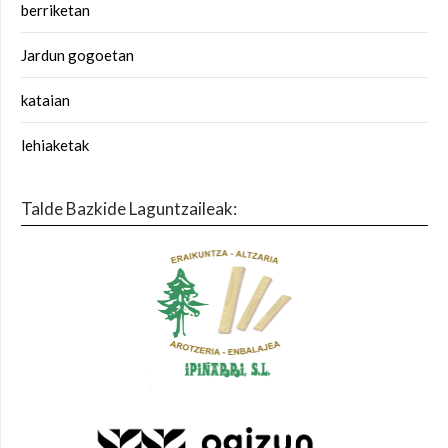
berriketan
Jardun gogoetan
kataian
lehiaketak
Talde Bazkide Laguntzaileak: