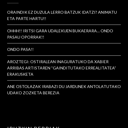
ORAINDIK EZ DUZULA LERRO BATZUK IDATZI? ANIMATU
ETA PARTE HARTU!!
OHHH!! IRITSI GARA UDALEKUEN BUKAERARA… ONDO
PASAU OPORRAK!!
ONDO PASA!!
AROZTEGI: OSTIRALEAN INAGURATUKO DA XABIER
ARRIBAS ARTISTAREN “GAINDITUTAKO ERREALITATEA”
ERAKUSKETA
ANE OSTOLAZAK IRABAZI DU JARDUNEK ANTOLATUTAKO
UDAKO ZOZKETA BEREZIA