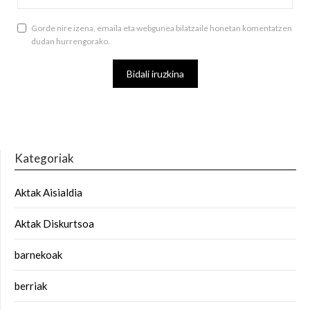
Gorde nire izena, emaila eta webgunea bilatzaile honetan komentatzen
dudan hurrengorako.
Kategoriak
Aktak Aisialdia
Aktak Diskurtsoa
barnekoak
berriak