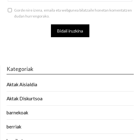
Gorde nire izena, emaila eta webgunea bilatzaile honetan komentatzen
dudan hurrengorako.
Kategoriak
Aktak Aisialdia
Aktak Diskurtsoa
barnekoak
berriak