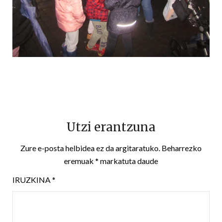
Utzi erantzuna
Zure e-posta helbidea ez da argitaratuko.
Beharrezko
eremuak
*
markatuta daude
IRUZKINA
*