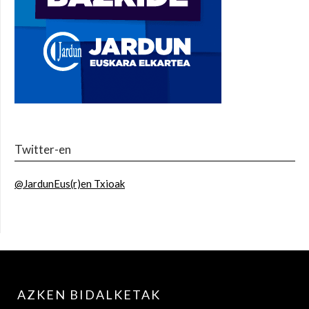
Twitter-en
@JardunEus(r)en Txioak
AZKEN BIDALKETAK