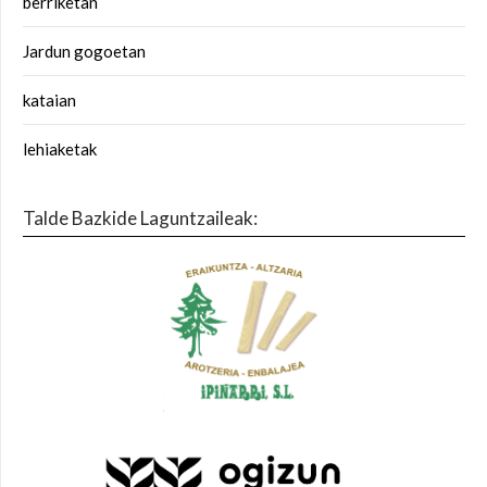
berriketan
Jardun gogoetan
kataian
lehiaketak
Talde Bazkide Laguntzaileak: