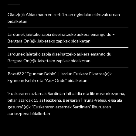
Olatz
(e)k
Aidau haurren zerbitzuan egindako ekintzak urrian
bidalketan
Jardunek jaietako zapia diseinatzeko aukera emango du –
Bergara On
(e)k
Jaixetako zapixak
bidalketan
Jardunek jaietako zapia diseinatzeko aukera emango du –
Bergara On
(e)k
Jaixetako zapixak
bidalketan
Poza#32 “Egunean Behin” | Jardun Euskara Elkartea
(e)k
Egunean Behin eta “Ariz-Ondo”
bidalketan
‘Euskararen aztarnak Sardinian’ hitzaldia eta liburu-aurkezpena,
bihar, azaroak 15 asteazkena, Bergaran | Iruña-Veleia, egia ala
gezurra?
(e)k
“Euskararen aztarnak Sardinian” liburuaren
aurkezpena
bidalketan