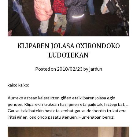
KLIPAREN JOLASA OXIRONDOKO
LUDOTEKAN
Posted on
2018/02/23
by
jardun
kaixo kaixo:
Aurreko astean kalera irten giñen eta kliparen jolasa egin
genuen. Kliparekin trukean hasi giñen eta gailetak, hiztegi bat, …
Gauza txiki batekin hasi eta zenbat gauza desberdin trukatzera
iritsi giñen, oso ondo pasatu genuen. Hurrengoan berriz!