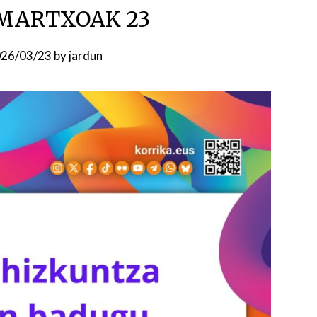
 MARTXOAK 23
26/03/23
by
jardun