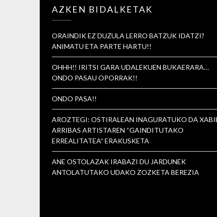
AZKEN BIDALKETAK
ORAINDIK EZ DUZULA LERRO BATZUK IDATZI?
ANIMATU ETA PARTE HARTU!!
OHHH!! IRITSI GARA UDALEKUEN BUKAERARA…
ONDO PASAU OPORRAK!!
ONDO PASA!!
AROZTEGI: OSTIRALEAN INAGURATUKO DA XABI
ARRIBAS ARTISTAREN “GAINDITUTAKO
ERREALITATEA” ERAKUSKETA
ANE OSTOLAZAK IRABAZI DU JARDUNEK
ANTOLATUTAKO UDAKO ZOZKETA BEREZIA