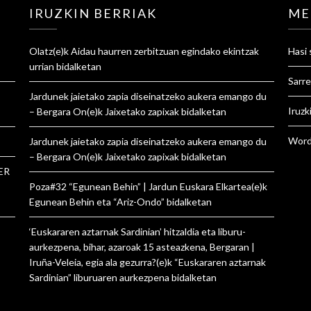
IRUZKIN BERRIAK
ME
Olatz
(e)k
Aidau haurren zerbitzuan egindako ekintzak
Hasi 
urrian
bidalketan
Sarre
Jardunek jaietako zapia diseinatzeko aukera emango du
Iruzk
– Bergara On
(e)k
Jaixetako zapixak
bidalketan
Word
Jardunek jaietako zapia diseinatzeko aukera emango du
– Bergara On
(e)k
Jaixetako zapixak
bidalketan
ER
Poza#32 “Egunean Behin” | Jardun Euskara Elkartea
(e)k
Egunean Behin eta “Ariz-Ondo”
bidalketan
‘Euskararen aztarnak Sardinian’ hitzaldia eta liburu-
aurkezpena, bihar, azaroak 15 asteazkena, Bergaran |
Iruña-Veleia, egia ala gezurra?
(e)k
“Euskararen aztarnak
Sardinian” liburuaren aurkezpena
bidalketan