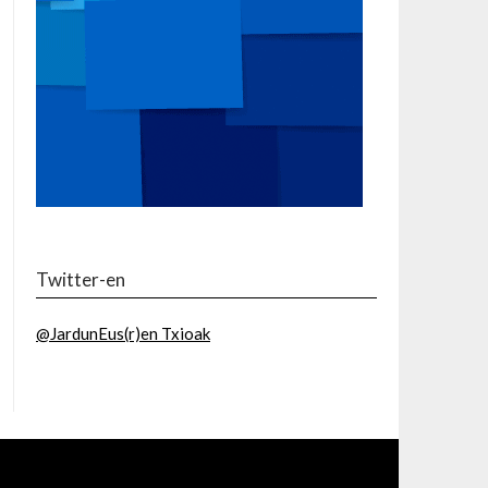
Twitter-en
@JardunEus(r)en Txioak