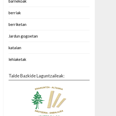
barnekoak
berriak
berriketan
Jardun gogoetan
kataian
lehiaketak
Talde Bazkide Laguntzaileak: