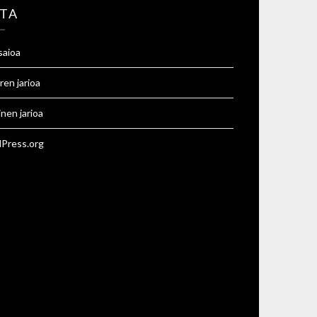
TA
saioa
ren jarioa
inen jarioa
Press.org