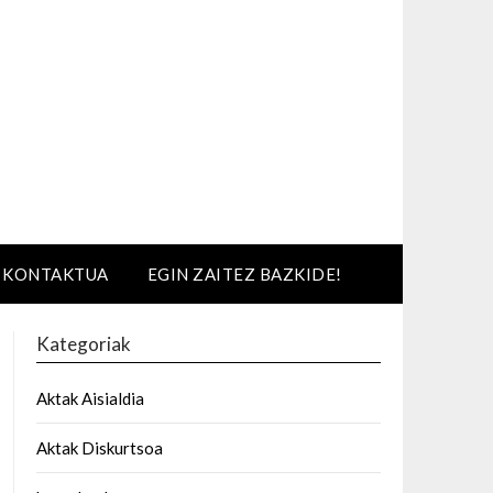
KONTAKTUA
EGIN ZAITEZ BAZKIDE!
Kategoriak
Aktak Aisialdia
Aktak Diskurtsoa