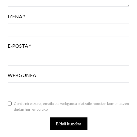
IZENA
*
E-POSTA
*
WEBGUNEA
Gorde nire izena, emaila eta webgunea bilatzaile honetan komentatzen
dudan hurrengorako.