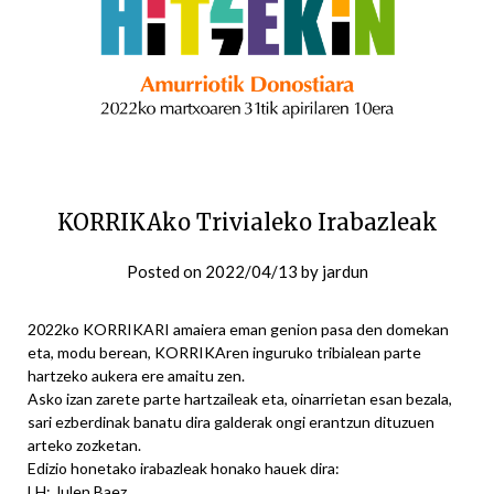
KORRIKAko Trivialeko Irabazleak
Posted on
2022/04/13
by
jardun
2022ko KORRIKARI amaiera eman genion pasa den domekan
eta, modu berean, KORRIKAren inguruko tribialean parte
hartzeko aukera ere amaitu zen.
Asko izan zarete parte hartzaileak eta, oinarrietan esan bezala,
sari ezberdinak banatu dira galderak ongi erantzun dituzuen
arteko zozketan.
Edizio honetako irabazleak honako hauek dira:
LH: Julen Baez