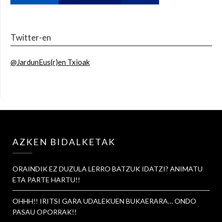
Twitter-en
@JardunEus(r)en Txioak
AZKEN BIDALKETAK
ORAINDIK EZ DUZULA LERRO BATZUK IDATZI? ANIMATU
ETA PARTE HARTU!!
OHHH!! IRITSI GARA UDALEKUEN BUKAERARA… ONDO
PASAU OPORRAK!!