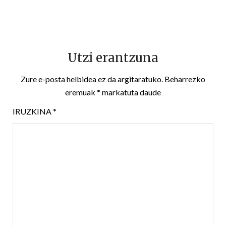
Utzi erantzuna
Zure e-posta helbidea ez da argitaratuko.
Beharrezko
eremuak
*
markatuta daude
IRUZKINA
*