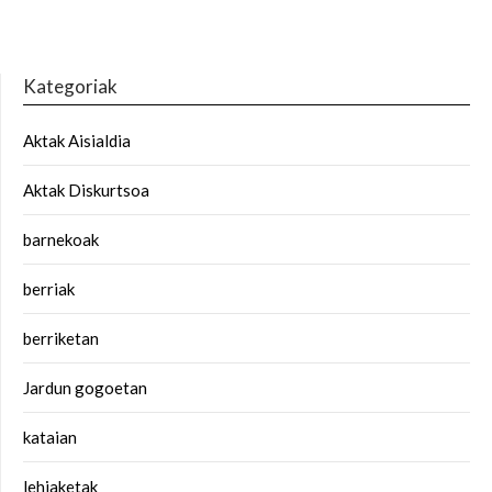
Kategoriak
Aktak Aisialdia
Aktak Diskurtsoa
barnekoak
berriak
berriketan
Jardun gogoetan
kataian
lehiaketak