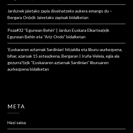
Jardunek jaietako zapia diseinatzeko aukera emango du –
Bergara On
(e)k
Jaixetako zapixak
bidalketan
Poza#32 “Egunean Behin” | Jardun Euskara Elkartea
(e)k
Egunean Behin eta “Ariz-Ondo”
bidalketan
‘Euskararen aztarnak Sardinian’ hitzaldia eta liburu-aurkezpena,
bihar, azaroak 15 asteazkena, Bergaran | Iruña-Veleia, egia ala
gezurra?
(e)k
“Euskararen aztarnak Sardinian” liburuaren
aurkezpena
bidalketan
META
Hasi saioa