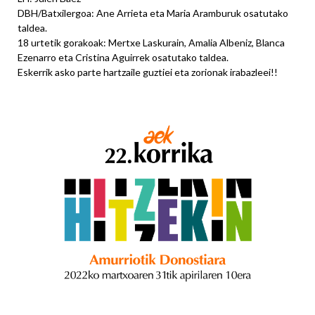
DBH/Batxilergoa: Ane Arrieta eta Maria Aramburuk osatutako
taldea.
18 urtetik gorakoak: Mertxe Laskurain, Amalia Albeniz, Blanca
Ezenarro eta Cristina Aguirrek osatutako taldea.
Eskerrik asko parte hartzaile guztiei eta zorionak irabazleei!!