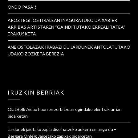
ONDO PASA!!
AROZTEGI: OSTIRALEAN INAGURATUKO DA XABIER
ARRIBAS ARTISTAREN “GAINDITUTAKO ERREALITATEA”
ERAKUSKETA
ANE OSTOLAZAK IRABAZI DU JARDUNEK ANTOLATUTAKO
UDAKO ZOZKETA BEREZIA
IRUZKIN BERRIAK
Olatz
(e)k
Aidau haurren zerbitzuan egindako ekintzak urrian
bidalketan
Jardunek jaietako zapia diseinatzeko aukera emango du –
Bergara On
(e)k
Jaixetako zapixak
bidalketan