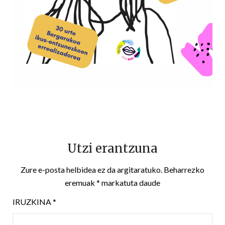
Utzi erantzuna
Zure e-posta helbidea ez da argitaratuko.
Beharrezko
eremuak
*
markatuta daude
IRUZKINA
*