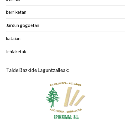
berriketan
Jardun gogoetan
kataian
lehiaketak
Talde Bazkide Laguntzaileak: