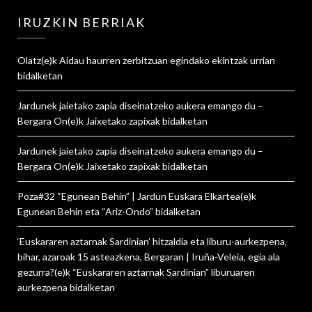
IRUZKIN BERRIAK
Olatz
(e)k
Aidau haurren zerbitzuan egindako ekintzak urrian
bidalketan
Jardunek jaietako zapia diseinatzeko aukera emango du –
Bergara On
(e)k
Jaixetako zapixak
bidalketan
Jardunek jaietako zapia diseinatzeko aukera emango du –
Bergara On
(e)k
Jaixetako zapixak
bidalketan
Poza#32 “Egunean Behin” | Jardun Euskara Elkartea
(e)k
Egunean Behin eta “Ariz-Ondo”
bidalketan
‘Euskararen aztarnak Sardinian’ hitzaldia eta liburu-aurkezpena,
bihar, azaroak 15 asteazkena, Bergaran | Iruña-Veleia, egia ala
gezurra?
(e)k
“Euskararen aztarnak Sardinian” liburuaren
aurkezpena
bidalketan