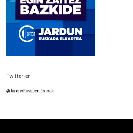
Twitter-en
@JardunEus(r)en Txioak