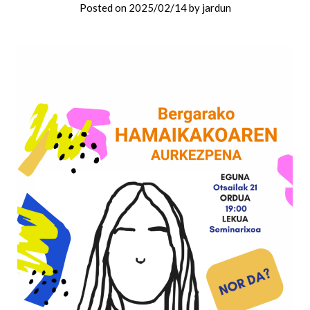
Posted on
2025/02/14
by
jardun