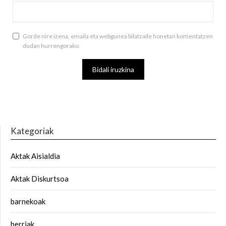
Gorde nire izena, emaila eta webgunea bilatzaile honetan komentatzen
dudan hurrengorako.
Kategoriak
Aktak Aisialdia
Aktak Diskurtsoa
barnekoak
berriak