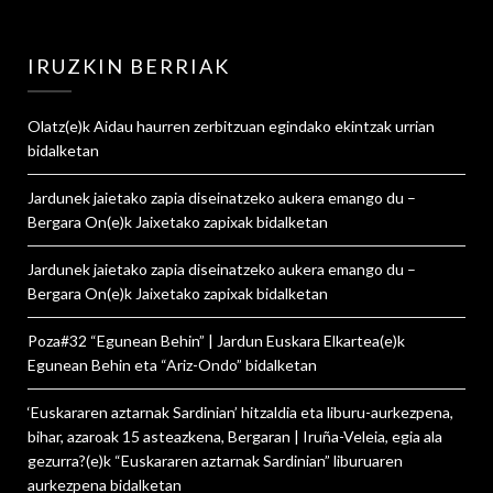
IRUZKIN BERRIAK
Olatz
(e)k
Aidau haurren zerbitzuan egindako ekintzak urrian
bidalketan
Jardunek jaietako zapia diseinatzeko aukera emango du –
Bergara On
(e)k
Jaixetako zapixak
bidalketan
Jardunek jaietako zapia diseinatzeko aukera emango du –
Bergara On
(e)k
Jaixetako zapixak
bidalketan
Poza#32 “Egunean Behin” | Jardun Euskara Elkartea
(e)k
Egunean Behin eta “Ariz-Ondo”
bidalketan
‘Euskararen aztarnak Sardinian’ hitzaldia eta liburu-aurkezpena,
bihar, azaroak 15 asteazkena, Bergaran | Iruña-Veleia, egia ala
gezurra?
(e)k
“Euskararen aztarnak Sardinian” liburuaren
aurkezpena
bidalketan