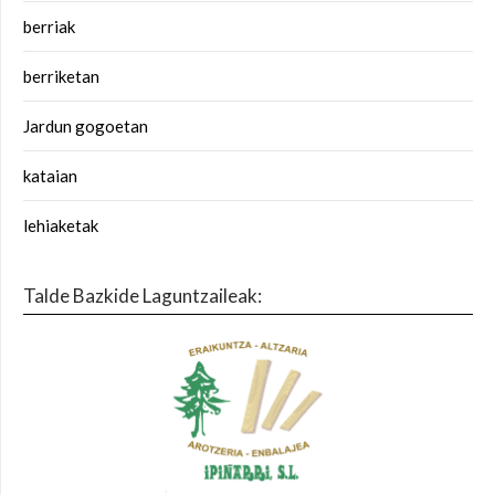
berriak
berriketan
Jardun gogoetan
kataian
lehiaketak
Talde Bazkide Laguntzaileak: