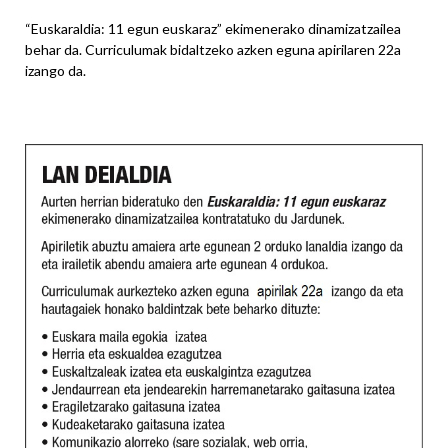
“Euskaraldia: 11 egun euskaraz” ekimenerako dinamizatzailea
behar da. Curriculumak bidaltzeko azken eguna apirilaren 22a
izango da.