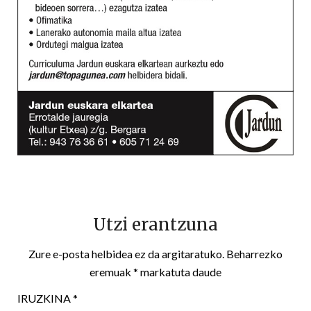
Utzi erantzuna
Zure e-posta helbidea ez da argitaratuko.
Beharrezko
eremuak
*
markatuta daude
IRUZKINA
*