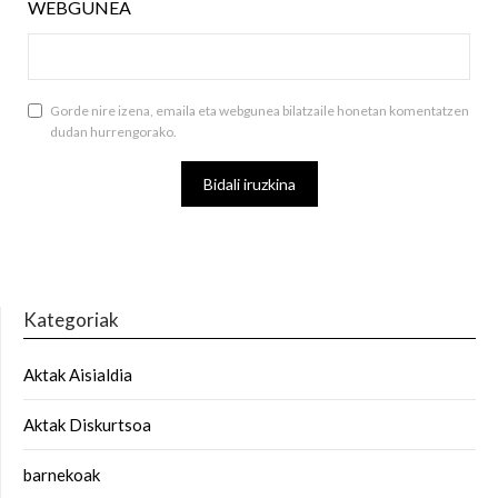
WEBGUNEA
Gorde nire izena, emaila eta webgunea bilatzaile honetan komentatzen
dudan hurrengorako.
Kategoriak
Aktak Aisialdia
Aktak Diskurtsoa
barnekoak