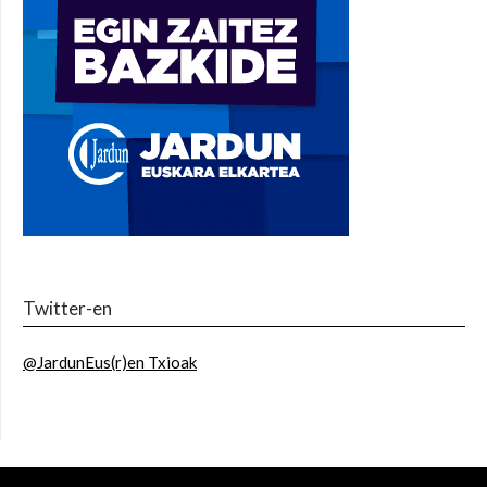
Twitter-en
@JardunEus(r)en Txioak