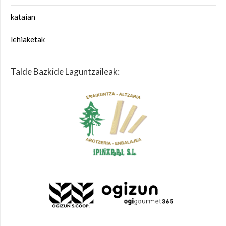
kataian
lehiaketak
Talde Bazkide Laguntzaileak: