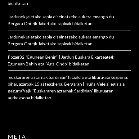
bidalketan
Jardunek jaietako zapia diseinatzeko aukera emango du –
Bergara On
(e)k
Jaixetako zapixak
bidalketan
Jardunek jaietako zapia diseinatzeko aukera emango du –
Bergara On
(e)k
Jaixetako zapixak
bidalketan
Poza#32 “Egunean Behin” | Jardun Euskara Elkartea
(e)k
Egunean Behin eta “Ariz-Ondo”
bidalketan
‘Euskararen aztarnak Sardinian’ hitzaldia eta liburu-aurkezpena,
bihar, azaroak 15 asteazkena, Bergaran | Iruña-Veleia, egia ala
gezurra?
(e)k
“Euskararen aztarnak Sardinian” liburuaren
aurkezpena
bidalketan
META