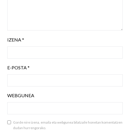
IZENA
*
E-POSTA
*
WEBGUNEA
Gorde nire izena, emaila eta webgunea bilatzaile honetan komentatzen
dudan hurrengorako.