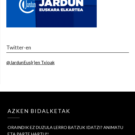
Twitter-en
@JardunEus(r)en Txioak
AZKEN BIDALKETAK
ORAINDIK EZ DUZULA LERRO BATZUK IDATZI? ANIMATU
ETA PARTE HARTU!!