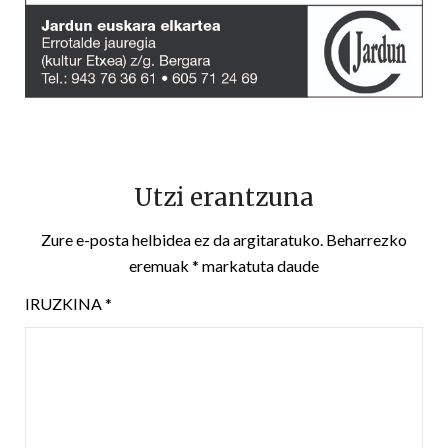
Utzi erantzuna
Zure e-posta helbidea ez da argitaratuko.
Beharrezko
eremuak
*
markatuta daude
IRUZKINA
*