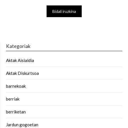
Kategoriak
Aktak Aisialdia
Aktak Diskurtsoa
barnekoak
berriak
berriketan
Jardun gogoetan