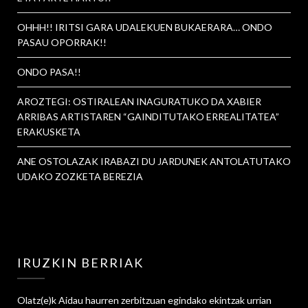
OHHH!! IRITSI GARA UDALEKUEN BUKAERARA… ONDO
PASAU OPORRAK!!
ONDO PASA!!
AROZTEGI: OSTIRALEAN INAGURATUKO DA XABIER
ARRIBAS ARTISTAREN “GAINDITUTAKO ERREALITATEA”
ERAKUSKETA
ANE OSTOLAZAK IRABAZI DU JARDUNEK ANTOLATUTAKO
UDAKO ZOZKETA BEREZIA
IRUZKIN BERRIAK
Olatz
(e)k
Aidau haurren zerbitzuan egindako ekintzak urrian