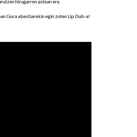
rutzen hirugarren astean ere.
n Gora abestiarekin egin zuten Lip Dub-a!