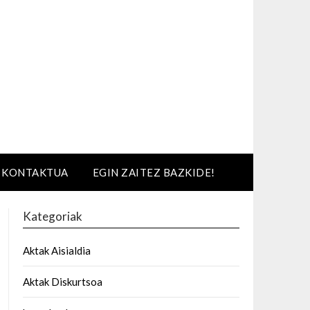
KONTAKTUA
EGIN ZAITEZ BAZKIDE!
Kategoriak
Aktak Aisialdia
Aktak Diskurtsoa