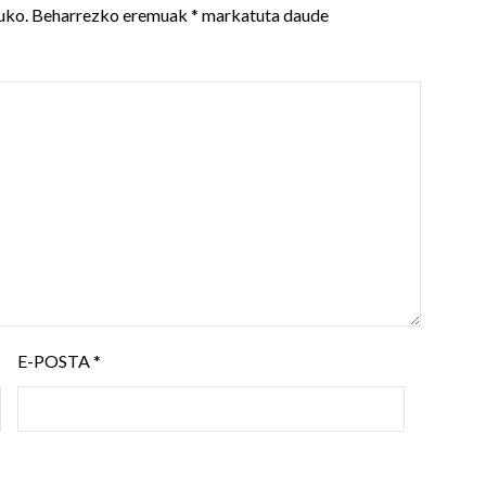
uko.
Beharrezko eremuak
*
markatuta daude
E-POSTA
*