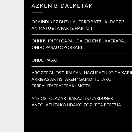
AZKEN BIDALKETAK
ORAINDIK EZ DUZULA LERRO BATZUK IDATZI?
ANIMATU ETA PARTE HARTU!!
OHHH!! IRITSI GARA UDALEKUEN BUKAERARA…
ONDO PASAU OPORRAK!!
ONDO PASA!!
AROZTEGI: OSTIRALEAN INAGURATUKO DA XABI
ARRIBAS ARTISTAREN “GAINDITUTAKO
ERREALITATEA” ERAKUSKETA
ANE OSTOLAZAK IRABAZI DU JARDUNEK
ANTOLATUTAKO UDAKO ZOZKETA BEREZIA