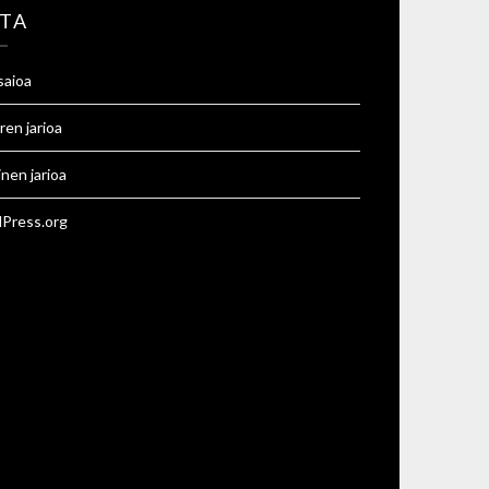
TA
saioa
ren jarioa
inen jarioa
Press.org