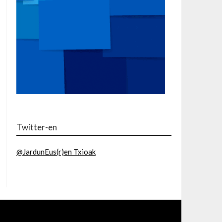
Twitter-en
@JardunEus(r)en Txioak