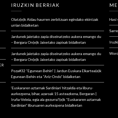
IRUZKIN BERRIAK
ME
Olatz
(e)k
Aidau haurren zerbitzuan egindako ekintzak
Hasi 
urrian
bidalketan
Sarre
Jardunek jaietako zapia diseinatzeko aukera emango du
Iruzk
– Bergara On
(e)k
Jaixetako zapixak
bidalketan
Word
Jardunek jaietako zapia diseinatzeko aukera emango du
– Bergara On
(e)k
Jaixetako zapixak
bidalketan
ER
Poza#32 “Egunean Behin” | Jardun Euskara Elkartea
(e)k
Egunean Behin eta “Ariz-Ondo”
bidalketan
‘Euskararen aztarnak Sardinian’ hitzaldia eta liburu-
aurkezpena, bihar, azaroak 15 asteazkena, Bergaran |
Iruña-Veleia, egia ala gezurra?
(e)k
“Euskararen aztarnak
Sardinian” liburuaren aurkezpena
bidalketan