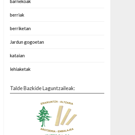
barnekoak
berriak
berriketan
Jardun gogoetan
kataian
lehiaketak
Talde Bazkide Laguntzaileak: