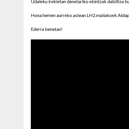
Udaleku irekietan denetariko ekintzak dabiltza bu
Hona hemen aurreko astean LH2.mailakoek Aldapa
Ederra benetan!