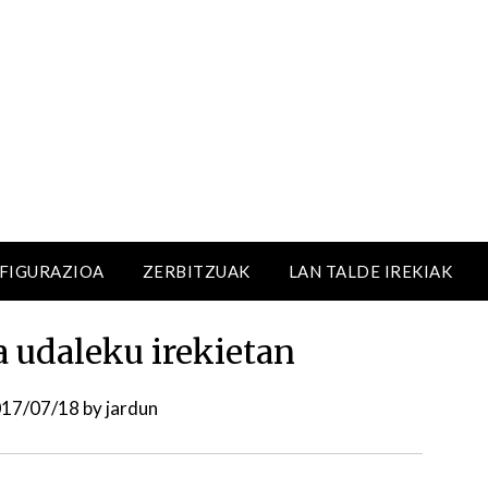
NFIGURAZIOA
ZERBITZUAK
LAN TALDE IREKIAK
a udaleku irekietan
17/07/18
by
jardun