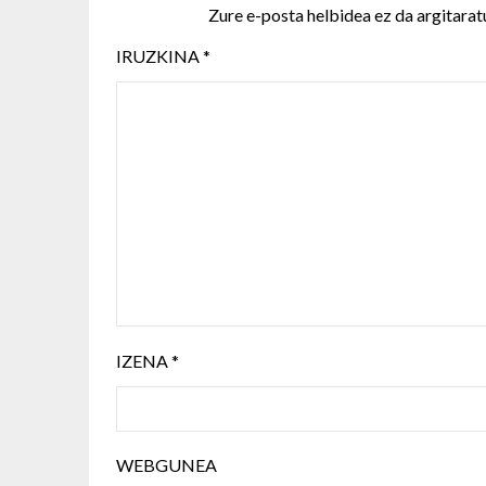
Zure e-posta helbidea ez da argitarat
IRUZKINA
*
IZENA
*
WEBGUNEA