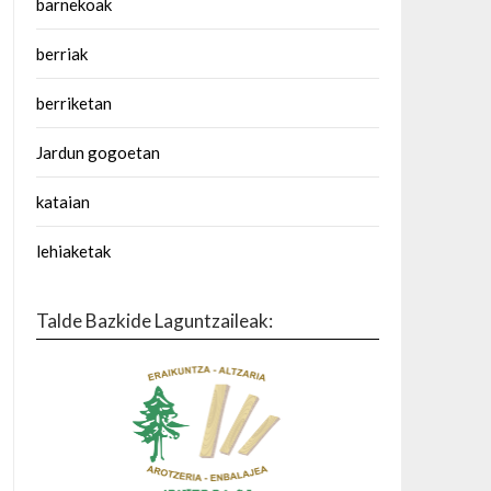
barnekoak
berriak
berriketan
Jardun gogoetan
kataian
lehiaketak
Talde Bazkide Laguntzaileak: