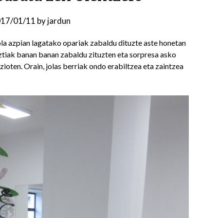
17/01/11
by
jardun
a azpian lagatako opariak zabaldu dituzte aste honetan
ztiak banan banan zabaldu zituzten eta sorpresa asko
zioten. Orain, jolas berriak ondo erabiltzea eta zaintzea