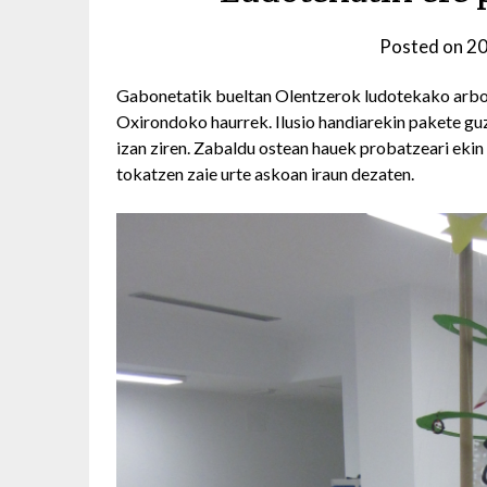
Posted on
20
Gabonetatik bueltan Olentzerok ludotekako arbol
Oxirondoko haurrek. Ilusio handiarekin pakete gu
izan ziren. Zabaldu ostean hauek probatzeari ekin 
tokatzen zaie urte askoan iraun dezaten.