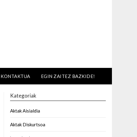
KONTAKTUA
EGIN ZAITEZ BAZKIDE!
Kategoriak
Aktak Aisialdia
Aktak Diskurtsoa