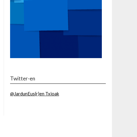
Twitter-en
@JardunEus(r)en Txioak