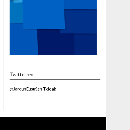
Twitter-en
@JardunEus(r)en Txioak