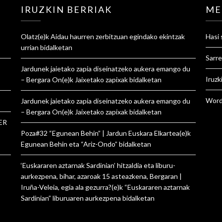
IRUZKIN BERRIAK
ME
Olatz
(e)k
Aidau haurren zerbitzuan egindako ekintzak
Hasi 
urrian
bidalketan
Sarre
Jardunek jaietako zapia diseinatzeko aukera emango du
Iruzk
– Bergara On
(e)k
Jaixetako zapixak
bidalketan
Word
Jardunek jaietako zapia diseinatzeko aukera emango du
– Bergara On
(e)k
Jaixetako zapixak
bidalketan
ER
Poza#32 “Egunean Behin” | Jardun Euskara Elkartea
(e)k
Egunean Behin eta “Ariz-Ondo”
bidalketan
‘Euskararen aztarnak Sardinian’ hitzaldia eta liburu-
aurkezpena, bihar, azaroak 15 asteazkena, Bergaran |
Iruña-Veleia, egia ala gezurra?
(e)k
“Euskararen aztarnak
Sardinian” liburuaren aurkezpena
bidalketan