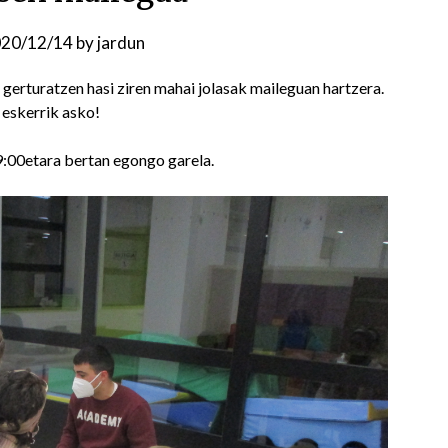
20/12/14
by
jardun
 gerturatzen hasi ziren mahai jolasak maileguan hartzera.
, eskerrik asko!
9:00etara bertan egongo garela.