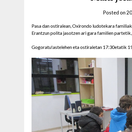
Posted on
20
Pasa dan ostiralean, Oxirondo ludotekara familiak
Erantzun polita jasotzen ari gara familien partetik
Gogoratu!astelehen eta ostiraletan 17:30etatik 1