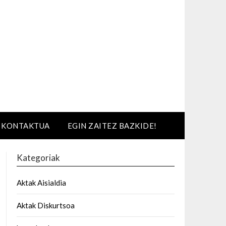
KONTAKTUA
EGIN ZAITEZ BAZKIDE!
Kategoriak
Aktak Aisialdia
Aktak Diskurtsoa