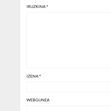
IRUZKINA
*
IZENA
*
WEBGUNEA