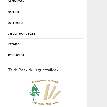
barnekoak
berriak
berriketan
Jardun gogoetan
kataian
lehiaketak
Talde Bazkide Laguntzaileak: