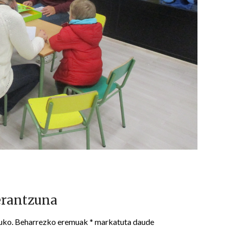
erantzuna
uko.
Beharrezko eremuak
*
markatuta daude