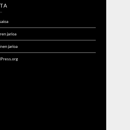
TA
saioa
ren jarioa
inen jarioa
Press.org