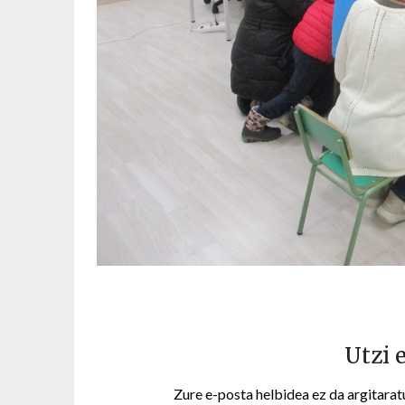
Utzi 
Zure e-posta helbidea ez da argitarat