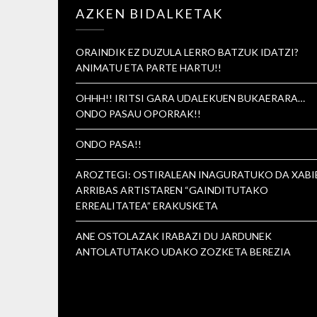
AZKEN BIDALKETAK
ORAINDIK EZ DUZULA LERRO BATZUK IDATZI?
ANIMATU ETA PARTE HARTU!!
OHHH!! IRITSI GARA UDALEKUEN BUKAERARA…
ONDO PASAU OPORRAK!!
ONDO PASA!!
AROZTEGI: OSTIRALEAN INAGURATUKO DA XABI
ARRIBAS ARTISTAREN “GAINDITUTAKO
ERREALITATEA” ERAKUSKETA
ANE OSTOLAZAK IRABAZI DU JARDUNEK
ANTOLATUTAKO UDAKO ZOZKETA BEREZIA