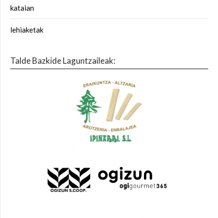
kataian
lehiaketak
Talde Bazkide Laguntzaileak: