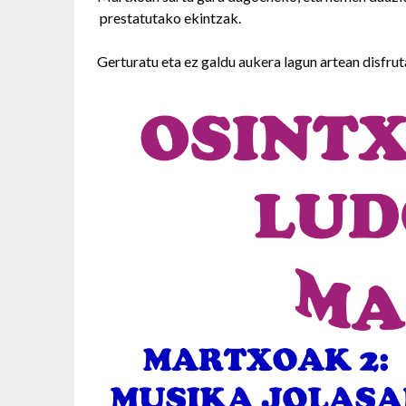
prestatutako ekintzak.
Gerturatu eta ez galdu aukera lagun artean disfru