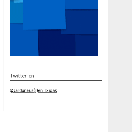
Twitter-en
@JardunEus(r)en Txioak