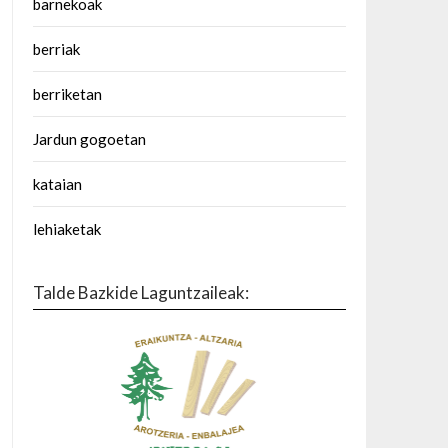
barnekoak
berriak
berriketan
Jardun gogoetan
kataian
lehiaketak
Talde Bazkide Laguntzaileak: