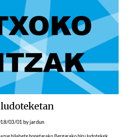
ludoteketan
18/03/01
by
jardun
azue hilabete honetarako Bergarako hiru ludotekek