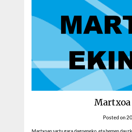
Martxoa 
Posted on
20
Martxoan sartu gara dagoeneko, eta hemen dauzk