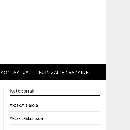
KONTAKTUA
EGIN ZAITEZ BAZKIDE!
Kategoriak
Aktak Aisialdia
Aktak Diskurtsoa