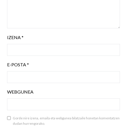
IZENA
*
E-POSTA
*
WEBGUNEA
Gorde nire izena, emaila eta webgunea bilatzaile honetan komentatzen
dudan hurrengorako.