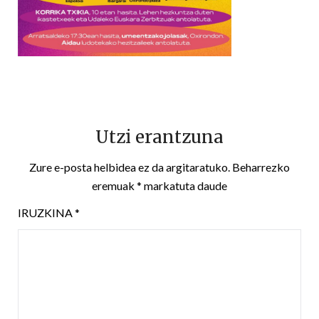
Utzi erantzuna
Zure e-posta helbidea ez da argitaratuko.
Beharrezko
eremuak
*
markatuta daude
IRUZKINA
*