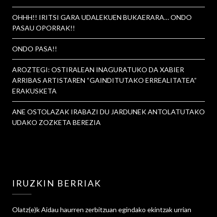
OHHH!! IRITSI GARA UDALEKUEN BUKAERARA… ONDO
PASAU OPORRAK!!
ONDO PASA!!
AROZTEGI: OSTIRALEAN INAGURATUKO DA XABIER
ARRIBAS ARTISTAREN “GAINDITUTAKO ERREALITATEA”
ERAKUSKETA
ANE OSTOLAZAK IRABAZI DU JARDUNEK ANTOLATUTAKO
UDAKO ZOZKETA BEREZIA
IRUZKIN BERRIAK
Olatz
(e)k
Aidau haurren zerbitzuan egindako ekintzak urrian