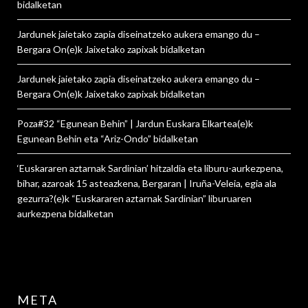
bidalketan
Jardunek jaietako zapia diseinatzeko aukera emango du –
Bergara On
(e)k
Jaixetako zapixak
bidalketan
Jardunek jaietako zapia diseinatzeko aukera emango du –
Bergara On
(e)k
Jaixetako zapixak
bidalketan
Poza#32 “Egunean Behin” | Jardun Euskara Elkartea
(e)k
Egunean Behin eta “Ariz-Ondo”
bidalketan
‘Euskararen aztarnak Sardinian’ hitzaldia eta liburu-aurkezpena,
bihar, azaroak 15 asteazkena, Bergaran | Iruña-Veleia, egia ala
gezurra?
(e)k
“Euskararen aztarnak Sardinian” liburuaren
aurkezpena
bidalketan
META