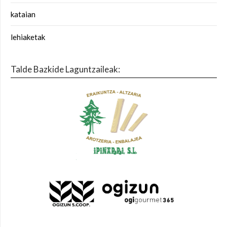
kataian
lehiaketak
Talde Bazkide Laguntzaileak: