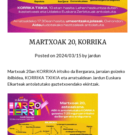
MARTXOAK 20, KORRIKA
Posted on
2024/03/15
by
jardun
Martxoak 20an KORRIKA iritsiko da Bergarara, jarraian goizeko
ibilbidea, KORRIKA TXIKIA eta arratsaldean Jardun Euskara
Elkarteak antolatutako gaztetxoendako ekintzak.