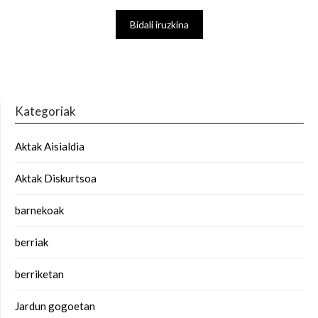
Kategoriak
Aktak Aisialdia
Aktak Diskurtsoa
barnekoak
berriak
berriketan
Jardun gogoetan