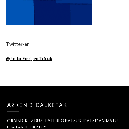
Twitter-en
@JardunEus(r)en Txioak
AZKEN BIDALKETAK
ORAINDIK EZ DUZULA LERRO BATZUK IDATZI? ANIMATU
ETA PARTE HARTU!!