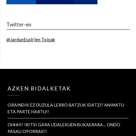
Twitter-en
@JardunEus(r)en Txioak
AZKEN BIDALKETAK
ORAINDIK EZ DUZULA LERRO BATZUK IDATZI? ANIMATU
ETA PARTE HARTU!!
OHHH!! IRITSI GARA UDALEKUEN BUKAERARA… ONDO
PASAU OPORRAK!!