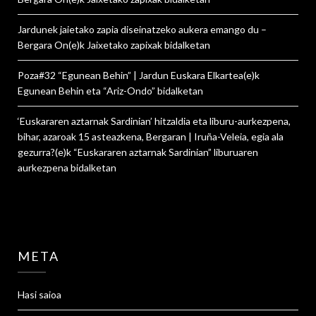
Jardunek jaietako zapia diseinatzeko aukera emango du –
Bergara On
(e)k
Jaixetako zapixak
bidalketan
Poza#32 “Egunean Behin” | Jardun Euskara Elkartea
(e)k
Egunean Behin eta “Ariz-Ondo”
bidalketan
‘Euskararen aztarnak Sardinian’ hitzaldia eta liburu-aurkezpena,
bihar, azaroak 15 asteazkena, Bergaran | Iruña-Veleia, egia ala
gezurra?
(e)k
“Euskararen aztarnak Sardinian” liburuaren
aurkezpena
bidalketan
META
Hasi saioa