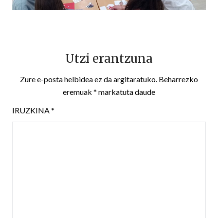
Utzi erantzuna
Zure e-posta helbidea ez da argitaratuko.
Beharrezko
eremuak
*
markatuta daude
IRUZKINA
*