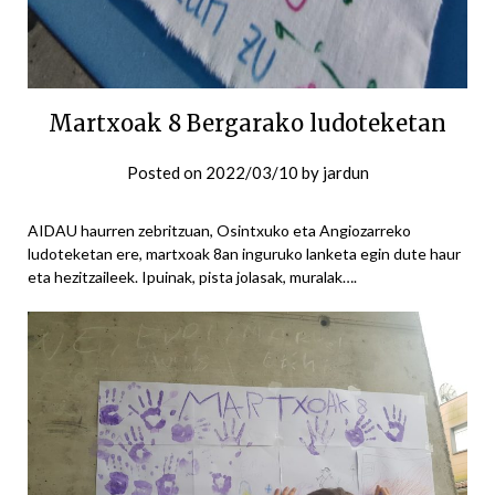
Martxoak 8 Bergarako ludoteketan
Posted on
2022/03/10
by
jardun
AIDAU haurren zebritzuan, Osintxuko eta Angiozarreko
ludoteketan ere, martxoak 8an inguruko lanketa egin dute haur
eta hezitzaileek. Ipuinak, pista jolasak, muralak….