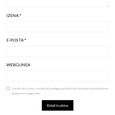
IZENA
*
E-POSTA
*
WEBGUNEA
Gorde nire izena, emaila eta webgunea bilatzaile honetan komentatzen
dudan hurrengorako.