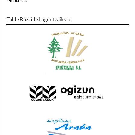
lehiaketak
Talde Bazkide Laguntzaileak: