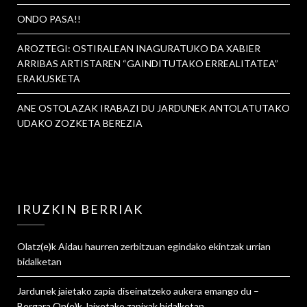
ONDO PASA!!
AROZTEGI: OSTIRALEAN INAGURATUKO DA XABIER
ARRIBAS ARTISTAREN “GAINDITUTAKO ERREALITATEA”
ERAKUSKETA
ANE OSTOLAZAK IRABAZI DU JARDUNEK ANTOLATUTAKO
UDAKO ZOZKETA BEREZIA
IRUZKIN BERRIAK
Olatz
(e)k
Aidau haurren zerbitzuan egindako ekintzak urrian
bidalketan
Jardunek jaietako zapia diseinatzeko aukera emango du –
Bergara On
(e)k
Jaixetako zapixak
bidalketan