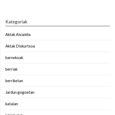
Kategoriak
Aktak Aisialdia
Aktak Diskurtsoa
barnekoak
berriak
berriketan
Jardun gogoetan
kataian