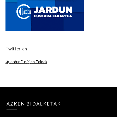
Twitter-en
@JardunEus(r)en Txioak
AZKEN BIDALKETAK