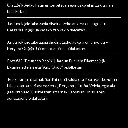
Olatz
(e)k
Aidau haurren zerbitzuan egindako ekintzak urrian
bidalketan
Jardunek jaietako zapia diseinatzeko aukera emango du –
Bergara On
(e)k
Jaixetako zapixak
bidalketan
Jardunek jaietako zapia diseinatzeko aukera emango du –
Bergara On
(e)k
Jaixetako zapixak
bidalketan
Poza#32 “Egunean Behin” | Jardun Euskara Elkartea
(e)k
Egunean Behin eta “Ariz-Ondo”
bidalketan
‘Euskararen aztarnak Sardinian’ hitzaldia eta liburu-aurkezpena,
bihar, azaroak 15 asteazkena, Bergaran | Iruña-Veleia, egia ala
gezurra?
(e)k
“Euskararen aztarnak Sardinian” liburuaren
aurkezpena
bidalketan