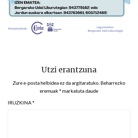
Utzi erantzuna
Zure e-posta helbidea ez da argitaratuko.
Beharrezko
eremuak
*
markatuta daude
IRUZKINA
*