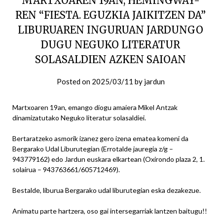
MARTXOAREN 19AN, HEMINGWAY-
REN “FIESTA. EGUZKIA JAIKITZEN DA”
LIBURUAREN INGURUAN JARDUNGO
DUGU NEGUKO LITERATUR
SOLASALDIEN AZKEN SAIOAN
Posted on
2025/03/11
by
jardun
Martxoaren 19an, emango diogu amaiera Mikel Antzak
dinamizatutako Neguko literatur solasaldiei.
Bertaratzeko asmorik izanez gero izena ematea komeni da
Bergarako Udal Liburutegian (Errotalde jauregia z/g –
943779162) edo Jardun euskara elkartean (Oxirondo plaza 2, 1.
solairua – 943763661/605712469).
Bestalde, liburua Bergarako udal liburutegian eska dezakezue.
Animatu parte hartzera, oso gai intersegarriak lantzen baitugu!!