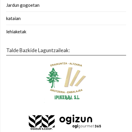
Jardun gogoetan
kataian
lehiaketak
Talde Bazkide Laguntzaileak: