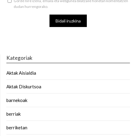
Gorde nire izena, emaila eta webgunea bilatzaile honetan komentatzen
dudan hurrengorako.
Kategoriak
Aktak Aisialdia
Aktak Diskurtsoa
barnekoak
berriak
berriketan