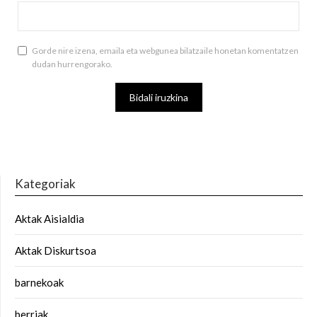
Gorde nire izena, emaila eta webgunea bilatzaile honetan komentatzen
dudan hurrengorako.
Kategoriak
Aktak Aisialdia
Aktak Diskurtsoa
barnekoak
berriak