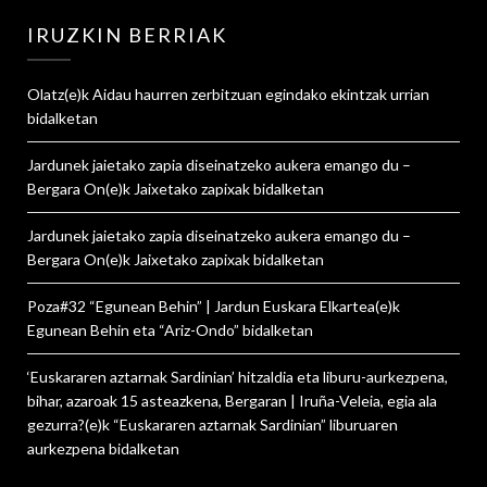
IRUZKIN BERRIAK
Olatz
(e)k
Aidau haurren zerbitzuan egindako ekintzak urrian
bidalketan
Jardunek jaietako zapia diseinatzeko aukera emango du –
Bergara On
(e)k
Jaixetako zapixak
bidalketan
Jardunek jaietako zapia diseinatzeko aukera emango du –
Bergara On
(e)k
Jaixetako zapixak
bidalketan
Poza#32 “Egunean Behin” | Jardun Euskara Elkartea
(e)k
Egunean Behin eta “Ariz-Ondo”
bidalketan
‘Euskararen aztarnak Sardinian’ hitzaldia eta liburu-aurkezpena,
bihar, azaroak 15 asteazkena, Bergaran | Iruña-Veleia, egia ala
gezurra?
(e)k
“Euskararen aztarnak Sardinian” liburuaren
aurkezpena
bidalketan