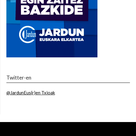
Twitter-en
@JardunEus(r)en Txioak