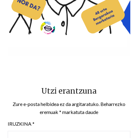
Utzi erantzuna
Zure e-posta helbidea ez da argitaratuko.
Beharrezko
eremuak
*
markatuta daude
IRUZKINA
*