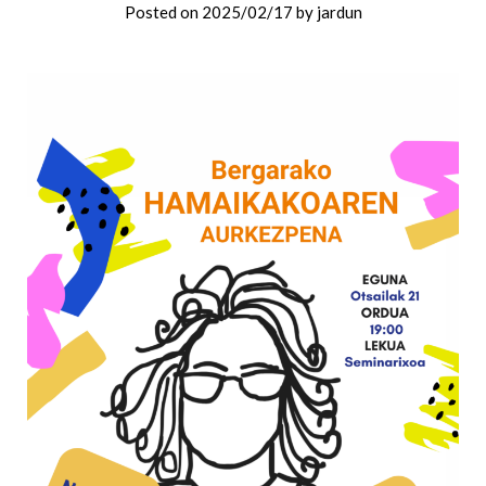
Posted on
2025/02/17
by
jardun