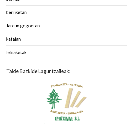
berriketan
Jardun gogoetan
kataian
lehiaketak
Talde Bazkide Laguntzaileak: