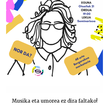
Musika eta umorea ez dira faltako!