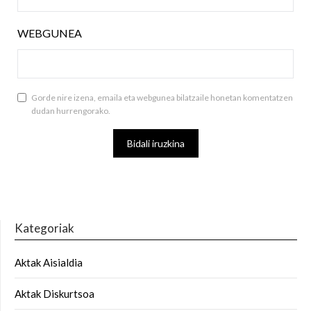
WEBGUNEA
Gorde nire izena, emaila eta webgunea bilatzaile honetan komentatzen
dudan hurrengorako.
Kategoriak
Aktak Aisialdia
Aktak Diskurtsoa