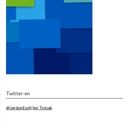
Twitter-en
@JardunEus(r)en Txioak