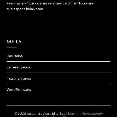
gezurra?
(e)k
“Euskararen aztarnak Sardinian” liburuaren
aurkezpena
bidalketan
META
Hasi saioa
Sarreren jarioa
Iruzkinen jarioa
WordPress.org
©2026 Jardun Euskara Elkartea
| Design:
Newspaperly