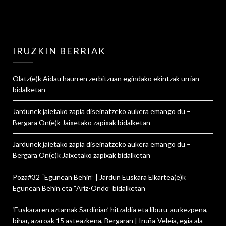
IRUZKIN BERRIAK
Olatz
(e)k
Aidau haurren zerbitzuan egindako ekintzak urrian
bidalketan
Jardunek jaietako zapia diseinatzeko aukera emango du –
Bergara On
(e)k
Jaixetako zapixak
bidalketan
Jardunek jaietako zapia diseinatzeko aukera emango du –
Bergara On
(e)k
Jaixetako zapixak
bidalketan
Poza#32 “Egunean Behin” | Jardun Euskara Elkartea
(e)k
Egunean Behin eta “Ariz-Ondo”
bidalketan
‘Euskararen aztarnak Sardinian’ hitzaldia eta liburu-aurkezpena,
bihar, azaroak 15 asteazkena, Bergaran | Iruña-Veleia, egia ala