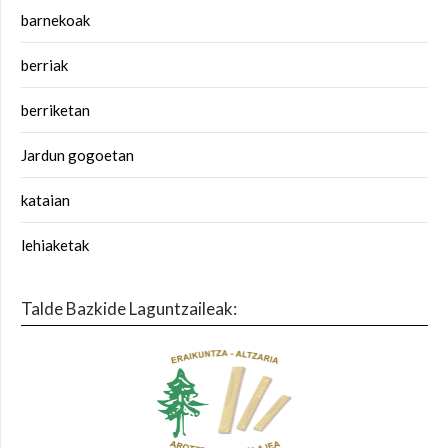
barnekoak
berriak
berriketan
Jardun gogoetan
kataian
lehiaketak
Talde Bazkide Laguntzaileak: