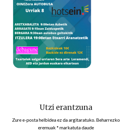
Utzi erantzuna
Zure e-posta helbidea ez da argitaratuko.
Beharrezko
eremuak
*
markatuta daude