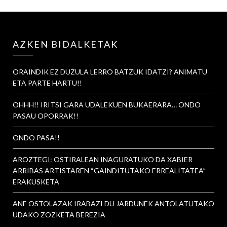
AZKEN BIDALKETAK
ORAINDIK EZ DUZULA LERRO BATZUK IDATZI? ANIMATU
ETA PARTE HARTU!!
OHHH!! IRITSI GARA UDALEKUEN BUKAERARA… ONDO
PASAU OPORRAK!!
ONDO PASA!!
AROZTEGI: OSTIRALEAN INAGURATUKO DA XABIER
ARRIBAS ARTISTAREN “GAINDITUTAKO ERREALITATEA”
ERAKUSKETA
ANE OSTOLAZAK IRABAZI DU JARDUNEK ANTOLATUTAKO
UDAKO ZOZKETA BEREZIA