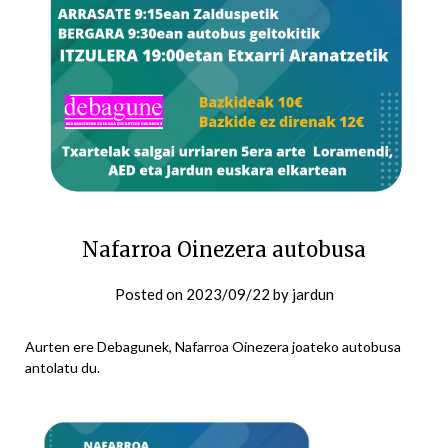
Nafarroa Oinezera autobusa
Posted on
2023/09/22
by
jardun
Aurten ere Debagunek, Nafarroa Oinezera joateko autobusa
antolatu du.