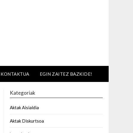
KONTAKTUA
EGIN ZAITEZ BAZKIDE!
Kategoriak
Aktak Aisialdia
Aktak Diskurtsoa