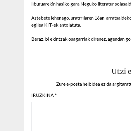
liburuarekin hasiko gara Neguko literatur solasald
Astebete lehenago, uratrrilaren 16an, arratsalde
egilea KIT-ek antolatuta.
Beraz, bi ekintzak osagarriak direnez, agendan g
Utzi 
Zure e-posta helbidea ez da argitarat
IRUZKINA
*