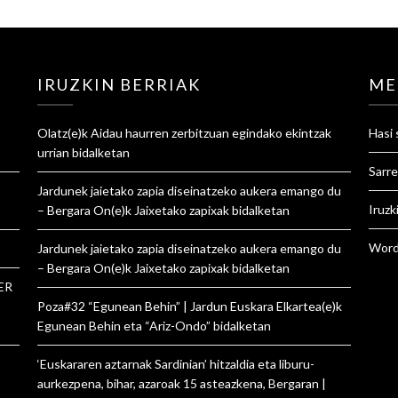
IRUZKIN BERRIAK
ME
Olatz
(e)k
Aidau haurren zerbitzuan egindako ekintzak
Hasi 
urrian
bidalketan
Sarre
Jardunek jaietako zapia diseinatzeko aukera emango du
Iruzk
– Bergara On
(e)k
Jaixetako zapixak
bidalketan
Word
Jardunek jaietako zapia diseinatzeko aukera emango du
– Bergara On
(e)k
Jaixetako zapixak
bidalketan
ER
Poza#32 “Egunean Behin” | Jardun Euskara Elkartea
(e)k
Egunean Behin eta “Ariz-Ondo”
bidalketan
‘Euskararen aztarnak Sardinian’ hitzaldia eta liburu-
aurkezpena, bihar, azaroak 15 asteazkena, Bergaran |