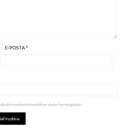
E-POSTA
*
ilatzaile honetan komentatzen dudan hurrengorako.