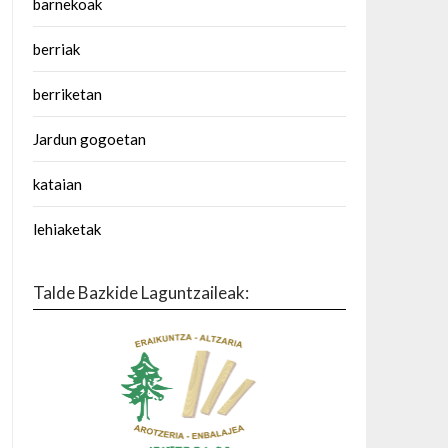
barnekoak
berriak
berriketan
Jardun gogoetan
kataian
lehiaketak
Talde Bazkide Laguntzaileak: