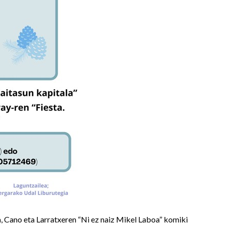
a, Cano eta Larratxeren “Ni ez naiz Mikel Laboa” komiki