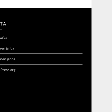
TA
saioa
ren jarioa
inen jarioa
Press.org