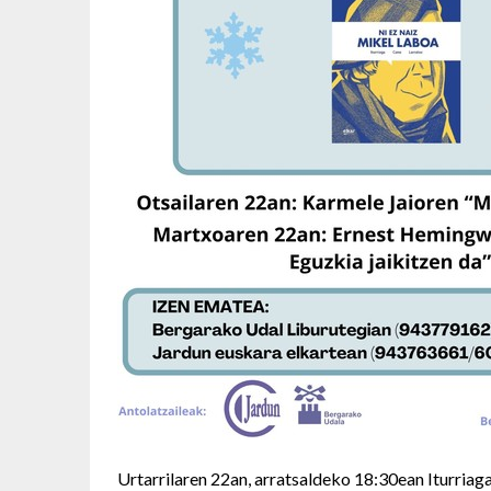
Urtarrilaren 22an, arratsaldeko 18:30ean Iturriag