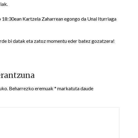
iak.
ko 18:30ean Kartzela Zaharrean egongo da Unai Iturriaga
orde bi datak eta zatoz momentu eder batez gozatzera!
erantzuna
uko.
Beharrezko eremuak
*
markatuta daude