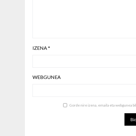
IZENA
*
WEBGUNEA
Gorde nire izena, emaila eta webgunea b