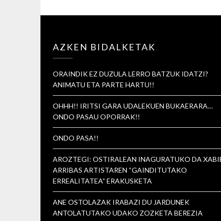
AZKEN BIDALKETAK
ORAINDIK EZ DUZULA LERRO BATZUK IDATZI?
ANIMATU ETA PARTE HARTU!!
OHHH!! IRITSI GARA UDALEKUEN BUKAERARA…
ONDO PASAU OPORRAK!!
ONDO PASA!!
AROZTEGI: OSTIRALEAN INAGURATUKO DA XABI
ARRIBAS ARTISTAREN “GAINDITUTAKO
ERREALITATEA” ERAKUSKETA
ANE OSTOLAZAK IRABAZI DU JARDUNEK
ANTOLATUTAKO UDAKO ZOZKETA BEREZIA