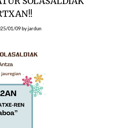
ATUR SOLASALDIAK
TXAN!!
25/01/09
by
jardun