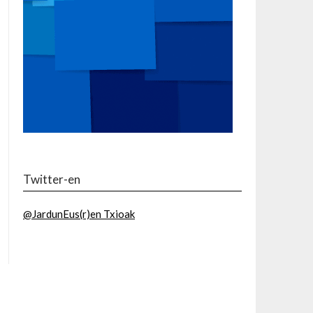
Twitter-en
@JardunEus(r)en Txioak