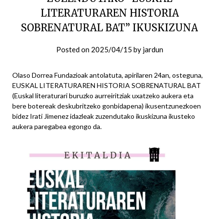
LITERATURAREN HISTORIA
SOBRENATURAL BAT” IKUSKIZUNA
Posted on
2025/04/15
by
jardun
Olaso Dorrea Fundazioak antolatuta, apirilaren 24an, osteguna,
EUSKAL LITERATURAREN HISTORIA SOBRENATURAL BAT
(Euskal literaturari buruzko aurreiritziak uxatzeko aukera eta
bere botereak deskubritzeko gonbidapena) ikusentzunezkoen
bidez Irati Jimenez idazleak zuzendutako ikuskizuna ikusteko
aukera paregabea egongo da.