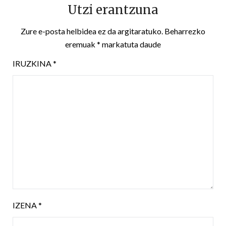
Utzi erantzuna
Zure e-posta helbidea ez da argitaratuko.
Beharrezko
eremuak
*
markatuta daude
IRUZKINA
*
IZENA
*