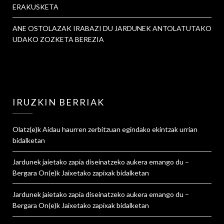
ERAKUSKETA
ANE OSTOLAZAK IRABAZI DU JARDUNEK ANTOLATUTAKO
UDAKO ZOZKETA BEREZIA
IRUZKIN BERRIAK
Olatz
(e)k
Aidau haurren zerbitzuan egindako ekintzak urrian
bidalketan
Jardunek jaietako zapia diseinatzeko aukera emango du –
Bergara On
(e)k
Jaixetako zapixak
bidalketan
Jardunek jaietako zapia diseinatzeko aukera emango du –
Bergara On
(e)k
Jaixetako zapixak
bidalketan