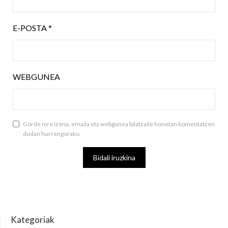
E-POSTA
*
WEBGUNEA
Gorde nire izena, emaila eta webgunea bilatzaile honetan komentatzen
dudan hurrengorako.
Kategoriak