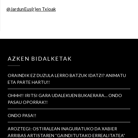
@JardunEus(r)en Txioak
AZKEN BIDALKETAK
ORAINDIK EZ DUZULA LERRO BATZUK IDATZI? ANIMATU
ETA PARTE HARTU!!
OHHH!! IRITSI GARA UDALEKUEN BUKAERARA… ONDO
PASAU OPORRAK!!
ONDO PASA!!
AROZTEGI: OSTIRALEAN INAGURATUKO DA XABIER
ARRIBAS ARTISTAREN “GAINDITUTAKO ERREALITATEA”