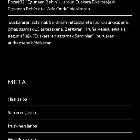
Poza#32 “Egunean Behin” | Jardun Euskara Elkartea
(e)k
Egunean Behin eta “Ariz-Ondo”
bidalketan
‘Euskararen aztarnak Sardinian’ hitzaldia eta liburu-aurkezpena,
bihar, azaroak 15 asteazkena, Bergaran | Iruña-Veleia, egia ala
gezurra?
(e)k
“Euskararen aztarnak Sardinian” liburuaren
aurkezpena
bidalketan
META
Hasi saioa
Sarreren jarioa
Iruzkinen jarioa
WordPress.org