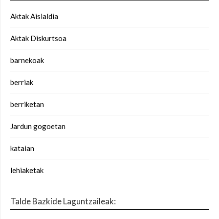
Aktak Aisialdia
Aktak Diskurtsoa
barnekoak
berriak
berriketan
Jardun gogoetan
kataian
lehiaketak
Talde Bazkide Laguntzaileak: