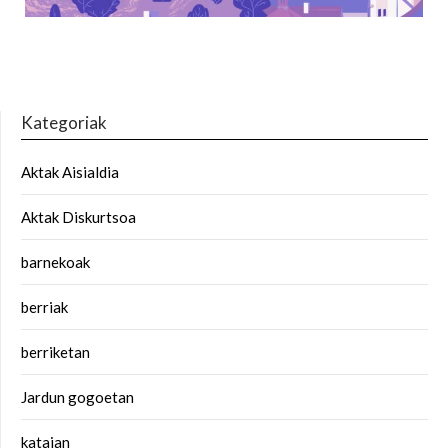
Kategoriak
Aktak Aisialdia
Aktak Diskurtsoa
barnekoak
berriak
berriketan
Jardun gogoetan
kataian