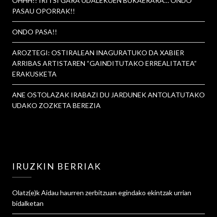
OHHH!! IRITSI GARA UDALEKUEN BUKAERARA… ONDO
PASAU OPORRAK!!
ONDO PASA!!
AROZTEGI: OSTIRALEAN INAGURATUKO DA XABIER
ARRIBAS ARTISTAREN “GAINDITUTAKO ERREALITATEA”
ERAKUSKETA
ANE OSTOLAZAK IRABAZI DU JARDUNEK ANTOLATUTAKO
UDAKO ZOZKETA BEREZIA
IRUZKIN BERRIAK
Olatz
(e)k
Aidau haurren zerbitzuan egindako ekintzak urrian
bidalketan