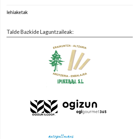
lehiaketak
Talde Bazkide Laguntzaileak: