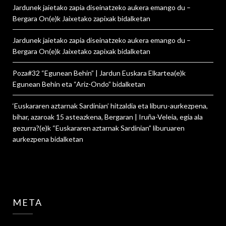
Jardunek jaietako zapia diseinatzeko aukera emango du –
Bergara On
(e)k
Jaixetako zapixak
bidalketan
Jardunek jaietako zapia diseinatzeko aukera emango du –
Bergara On
(e)k
Jaixetako zapixak
bidalketan
Poza#32 “Egunean Behin” | Jardun Euskara Elkartea
(e)k
Egunean Behin eta “Ariz-Ondo”
bidalketan
‘Euskararen aztarnak Sardinian’ hitzaldia eta liburu-aurkezpena,
bihar, azaroak 15 asteazkena, Bergaran | Iruña-Veleia, egia ala
gezurra?
(e)k
“Euskararen aztarnak Sardinian” liburuaren
aurkezpena
bidalketan
META