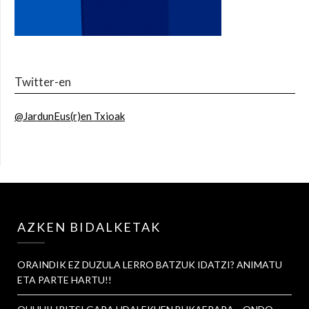
Twitter-en
@JardunEus(r)en Txioak
AZKEN BIDALKETAK
ORAINDIK EZ DUZULA LERRO BATZUK IDATZI? ANIMATU
ETA PARTE HARTU!!