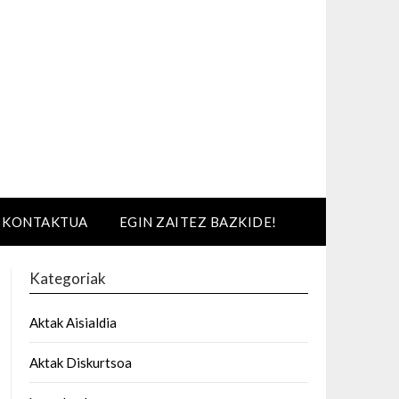
KONTAKTUA
EGIN ZAITEZ BAZKIDE!
Kategoriak
Aktak Aisialdia
Aktak Diskurtsoa