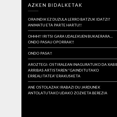
AZKEN BIDALKETAK
ORAINDIK EZ DUZULA LERRO BATZUK IDATZI?
ANIMATU ETA PARTE HARTU!!
OHHH!! IRITSI GARA UDALEKUEN BUKAERARA…
ONDO PASAU OPORRAK!!
ONDO PASA!!
AROZTEGI: OSTIRALEAN INAGURATUKO DA XABI
ARRIBAS ARTISTAREN “GAINDITUTAKO
ERREALITATEA” ERAKUSKETA
ANE OSTOLAZAK IRABAZI DU JARDUNEK
ANTOLATUTAKO UDAKO ZOZKETA BEREZIA