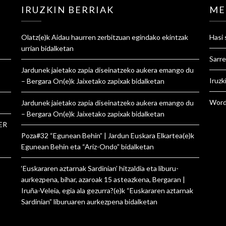
IRUZKIN BERRIAK
ME
Olatz
(e)k
Aidau haurren zerbitzuan egindako ekintzak
Hasi 
urrian
bidalketan
Sarre
Jardunek jaietako zapia diseinatzeko aukera emango du
Iruzk
– Bergara On
(e)k
Jaixetako zapixak
bidalketan
Word
Jardunek jaietako zapia diseinatzeko aukera emango du
– Bergara On
(e)k
Jaixetako zapixak
bidalketan
ER
Poza#32 “Egunean Behin” | Jardun Euskara Elkartea
(e)k
Egunean Behin eta “Ariz-Ondo”
bidalketan
‘Euskararen aztarnak Sardinian’ hitzaldia eta liburu-
aurkezpena, bihar, azaroak 15 asteazkena, Bergaran |
Iruña-Veleia, egia ala gezurra?
(e)k
“Euskararen aztarnak
Sardinian” liburuaren aurkezpena
bidalketan