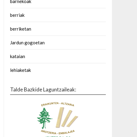
barnekoak
berriak
berriketan
Jardun gogoetan
kataian
lehiaketak
Talde Bazkide Laguntzaileak: