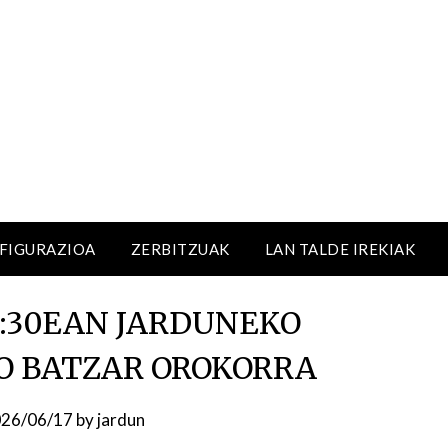
NFIGURAZIOA
ZERBITZUAK
LAN TALDE IREKIAK
:30EAN JARDUNEKO
O BATZAR OROKORRA
26/06/17
by
jardun