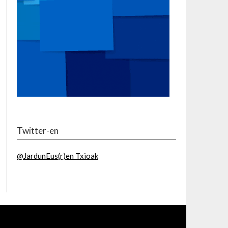
Twitter-en
@JardunEus(r)en Txioak