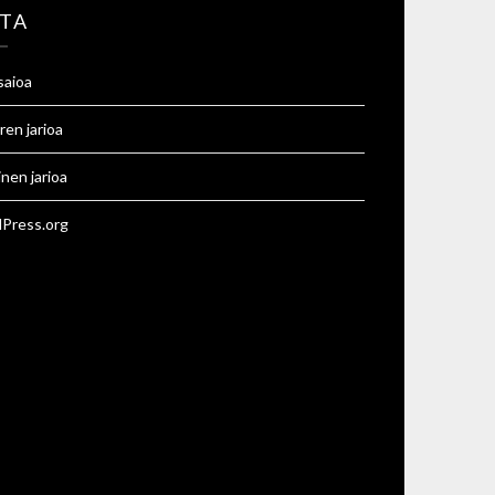
TA
saioa
ren jarioa
inen jarioa
Press.org