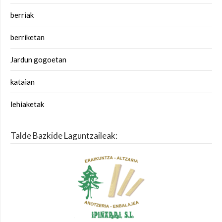
berriak
berriketan
Jardun gogoetan
kataian
lehiaketak
Talde Bazkide Laguntzaileak: