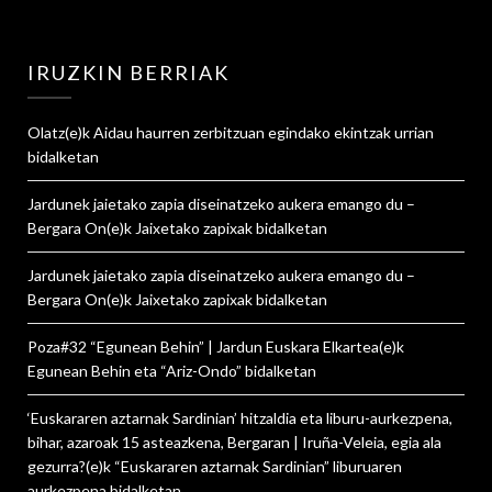
IRUZKIN BERRIAK
Olatz
(e)k
Aidau haurren zerbitzuan egindako ekintzak urrian
bidalketan
Jardunek jaietako zapia diseinatzeko aukera emango du –
Bergara On
(e)k
Jaixetako zapixak
bidalketan
Jardunek jaietako zapia diseinatzeko aukera emango du –
Bergara On
(e)k
Jaixetako zapixak
bidalketan
Poza#32 “Egunean Behin” | Jardun Euskara Elkartea
(e)k
Egunean Behin eta “Ariz-Ondo”
bidalketan
‘Euskararen aztarnak Sardinian’ hitzaldia eta liburu-aurkezpena,
bihar, azaroak 15 asteazkena, Bergaran | Iruña-Veleia, egia ala
gezurra?
(e)k
“Euskararen aztarnak Sardinian” liburuaren
aurkezpena
bidalketan