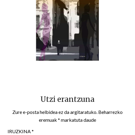
Utzi erantzuna
Zure e-posta helbidea ez da argitaratuko.
Beharrezko
eremuak
*
markatuta daude
IRUZKINA
*