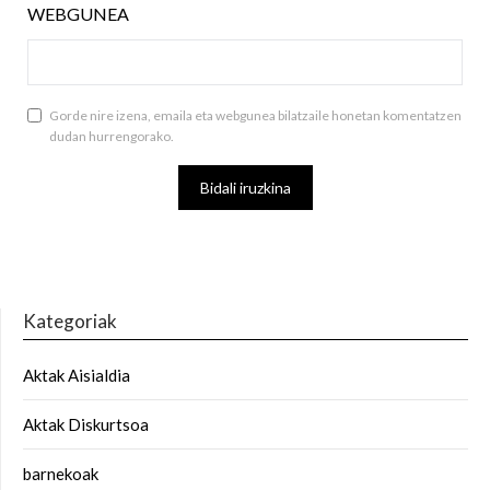
WEBGUNEA
Gorde nire izena, emaila eta webgunea bilatzaile honetan komentatzen
dudan hurrengorako.
Kategoriak
Aktak Aisialdia
Aktak Diskurtsoa
barnekoak