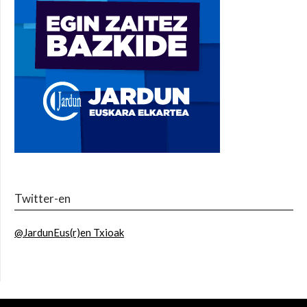
Twitter-en
@JardunEus(r)en Txioak