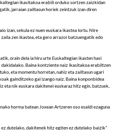
altegian ikasitakoa erabili orduko sortzen zaizkidan
tik, jarraian zailtasun horiek zeintzuk izan diren
io izan, sekula ez nuen euskara ikastea lortu. Nire
 zaila zen ikastea, eta gero arrazoi batzuengatik edo
tik, orain dela ia hiru urte Euskaltegian ikasten hasi
 dakidalako. Baina kontziente naiz ikasitakoa erabiltzen
tuko, eta momentu horretan, nahiz eta zailtasun ugari
elakoak gainditzeko gai izango naiz. Baina konponbidea
z eta nik euskara dakitenei euskaraz hitz egin, batzuek,
ernako horma batean Joxean Artzeren oso esaldi ezaguna
 ez dutelako, dakitenek hitz egiten ez dutelako baizik”