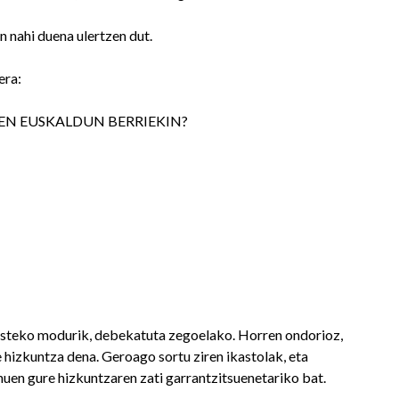
n nahi duena ulertzen dut.
era:
EN EUSKALDUN BERRIEKIN?
kasteko modurik, debekatuta zegoelako. Horren ondorioz,
hizkuntza dena. Geroago sortu ziren ikastolak, eta
uen gure hizkuntzaren zati garrantzitsuenetariko bat.