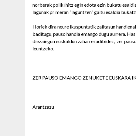
norberak poliki hitz egin edota ezin bukatu esaldi
lagunak primeran “laguntzen” gaitu esaldia bukatz
Horiek dira neure ikuspuntutik zailtasun handiena
baditugu, pauso handia emango dugu aurrera. Has 
diezaiegun euskaldun zaharrei adibidez, zer paus
leuntzeko.
ZER PAUSO EMANGO ZENUKETE EUSKARA IK
Arantzazu