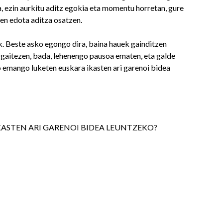
a, ezin aurkitu aditz egokia eta momentu horretan, gure
en edota aditza osatzen.
k. Beste asko egongo dira, baina hauek gainditzen
gaitezen, bada, lehenengo pausoa ematen, eta galde
o emango luketen euskara ikasten ari garenoi bidea
ASTEN ARI GARENOI BIDEA LEUNTZEKO?