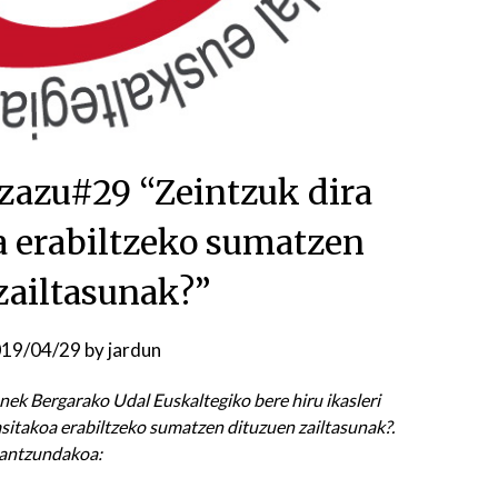
zazu#29 “Zeintzuk dira
a erabiltzeko sumatzen
zailtasunak?”
19/04/29
by
jardun
nek Bergarako Udal Euskaltegiko bere hiru ikasleri
kasitakoa erabiltzeko sumatzen dituzuen zailtasunak?.
erantzundakoa: