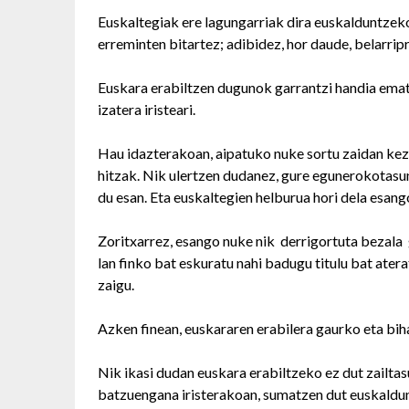
Euskaltegiak ere lagungarriak dira euskalduntz
erreminten bitartez; adibidez, hor daude, belarrip
Euskara erabiltzen dugunok garrantzi handia emat
izatera iristeari.
Hau idazterakoan, aipatuko nuke sortu zaidan kez
hitzak. Nik ulertzen dudanez, gure egunerokotasun
du esan. Eta euskaltegien helburua hori dela esango
Zoritxarrez, esango nuke nik derrigortuta bezala 
lan finko bat eskuratu nahi badugu titulu bat ate
zaigu.
Azken finean, euskararen erabilera gaurko eta bi
Nik ikasi dudan euskara erabiltzeko ez dut zailtasu
batzuengana iristerakoan, sumatzen dut euskaldun