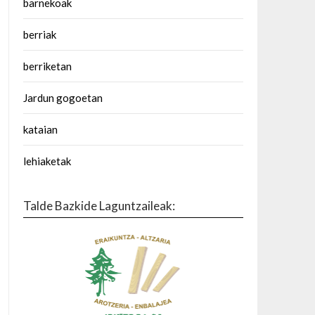
barnekoak
berriak
berriketan
Jardun gogoetan
kataian
lehiaketak
Talde Bazkide Laguntzaileak: