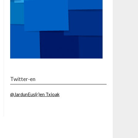
Twitter-en
@JardunEus(r)en Txioak