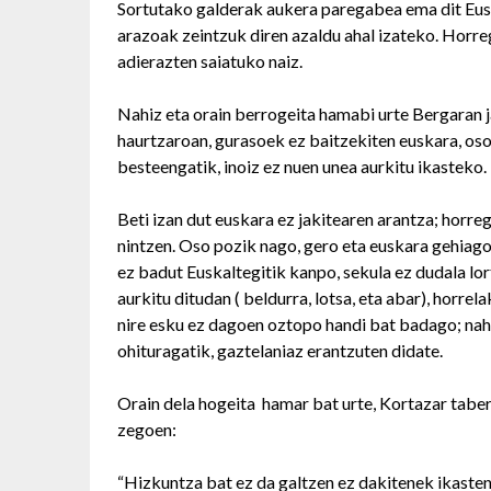
Sortutako galderak aukera paregabea ema dit Eusk
arazoak zeintzuk diren azaldu ahal izateko. Horrega
adierazten saiatuko naiz.
Nahiz eta orain berrogeita hamabi urte Bergaran ja
haurtzaroan, gurasoek ez baitzekiten euskara, oso
besteengatik, inoiz ez nuen unea aurkitu ikasteko.
Beti izan dut euskara ez jakitearen arantza; horrega
nintzen. Oso pozik nago, gero eta euskara gehiago
ez badut Euskaltegitik kanpo, sekula ez dudala lor
aurkitu ditudan ( beldurra, lotsa, eta abar), horr
nire esku ez dagoen oztopo handi bat badago; nahi
ohituragatik, gaztelaniaz erantzuten didate.
Orain dela hogeita hamar bat urte, Kortazar tab
zegoen:
“Hizkuntza bat ez da galtzen ez dakitenek ikasten