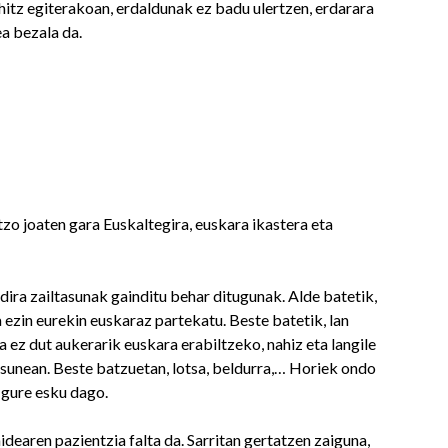
itz egiterakoan, erdaldunak ez badu ulertzen, erdarara
a bezala da.
zo joaten gara Euskaltegira, euskara ikastera eta
ira zailtasunak gainditu behar ditugunak. Alde batetik,
 ezin eurekin euskaraz partekatu. Beste batetik, lan
a ez dut aukerarik euskara erabiltzeko, nahiz eta langile
sunean. Beste batzuetan, lotsa, beldurra,… Horiek ondo
 gure esku dago.
earen pazientzia falta da. Sarritan gertatzen zaiguna,