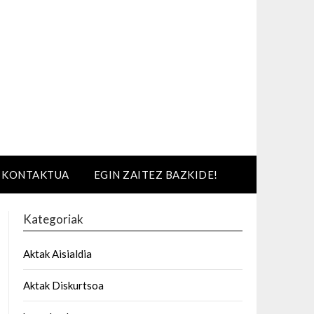
KONTAKTUA
EGIN ZAITEZ BAZKIDE!
Kategoriak
Aktak Aisialdia
Aktak Diskurtsoa