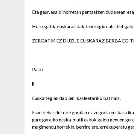
Eta gaur, esaldi horretan pentsatzen dudanean, esa
Horregatik, euskaraz dakitenei egin nahi diet gald
ZERGATIK EZ DUZUE EUSKARAZ BERBA EGIT
Patxi
II
Euskaltegian dabilen ikasleetariko bat naiz.
Esan behar dut nire garaian ez zegoela euskara i
gure garaiko neska-mutil askok galdu genuen gure 
mugimendu horrekin, berriro ere, errekuperatu gen