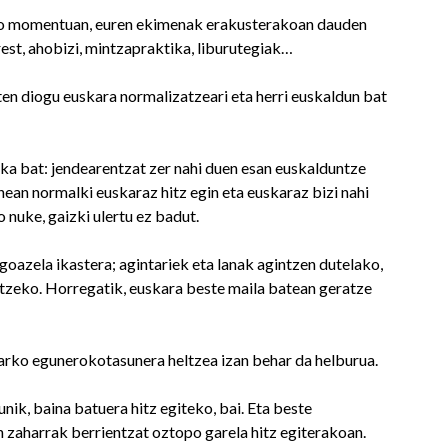
eko momentuan, euren ekimenak erakusterakoan dauden
rest, ahobizi, mintzapraktika, liburutegiak…
en diogu euskara normalizatzeari eta herri euskaldun bat
ka bat: jendearentzat zer nahi duen esan euskalduntze
ean normalki euskaraz hitz egin eta euskaraz bizi nahi
 nuke, gaizki ulertu ez badut.
goazela ikastera; agintariek eta lanak agintzen dutelako,
ratzeko. Horregatik, euskara beste maila batean geratze
harko egunerokotasunera heltzea izan behar da helburua.
nik, baina batuera hitz egiteko, bai. Eta beste
 zaharrak berrientzat oztopo garela hitz egiterakoan.