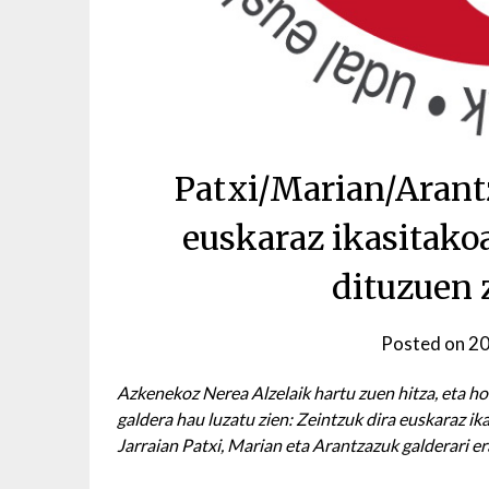
Patxi/Marian/Arant
euskaraz ikasitako
dituzuen 
Posted on
20
Azkenekoz Nerea Alzelaik hartu zuen hitza, eta ho
galdera hau luzatu zien: Zeintzuk dira euskaraz i
Jarraian Patxi, Marian eta Arantzazuk galderari 