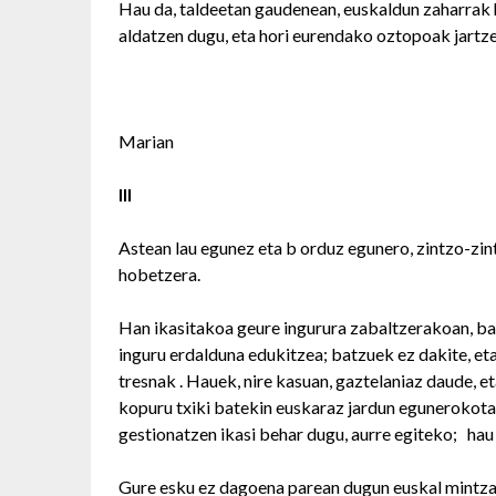
Hau da, taldeetan gaudenean, euskaldun zaharrak h
aldatzen dugu, eta hori eurendako oztopoak jartze
Marian
III
Astean lau egunez eta b orduz egunero, zintzo-zint
hobetzera.
Han ikasitakoa geure ingurura zabaltzerakoan, bad
inguru erdalduna edukitzea; batzuek ez dakite, eta
tresnak . Hauek, nire kasuan, gaztelaniaz daude, et
kopuru txiki batekin euskaraz jardun egunerokota
gestionatzen ikasi behar dugu, aurre egiteko; hau
Gure esku ez dagoena parean dugun euskal mintzaid