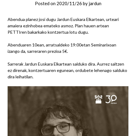
Posted on
2020/11/26
by
jardun
Abendua planez josi dugu Jardun Euskara Elkartean, urteari
amaiera ezinhobea emateko asmoz. Plan hauen artean
PETTIren bakarkako kontzertua lotu dugu.
Abenduaren 10ean, arratsaldeko 19:00etan Seminarixoan
izango da, sarreraren prezioa 5€.
Sarrerak Jardun Euskara Elkartean salduko dira. Aurrez saltzen
ez direnak, kontzertuaren egunean, ordubete lehenago salduko
dira leihatilan.