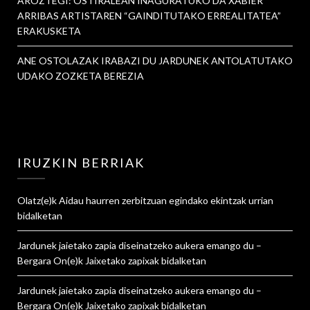
AROZTEGI: OSTIRALEAN INAGURATUKO DA XABIER
ARRIBAS ARTISTAREN “GAINDITUTAKO ERREALITATEA”
ERAKUSKETA
ANE OSTOLAZAK IRABAZI DU JARDUNEK ANTOLATUTAKO
UDAKO ZOZKETA BEREZIA
IRUZKIN BERRIAK
Olatz
(e)k
Aidau haurren zerbitzuan egindako ekintzak urrian
bidalketan
Jardunek jaietako zapia diseinatzeko aukera emango du –
Bergara On
(e)k
Jaixetako zapixak
bidalketan
Jardunek jaietako zapia diseinatzeko aukera emango du –
Bergara On
(e)k
Jaixetako zapixak
bidalketan