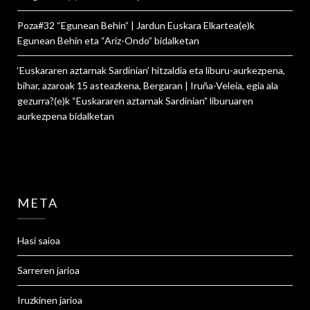
Poza#32 “Egunean Behin” | Jardun Euskara Elkartea
(e)k
Egunean Behin eta “Ariz-Ondo”
bidalketan
‘Euskararen aztarnak Sardinian’ hitzaldia eta liburu-aurkezpena,
bihar, azaroak 15 asteazkena, Bergaran | Iruña-Veleia, egia ala
gezurra?
(e)k
“Euskararen aztarnak Sardinian” liburuaren
aurkezpena
bidalketan
META
Hasi saioa
Sarreren jarioa
Iruzkinen jarioa