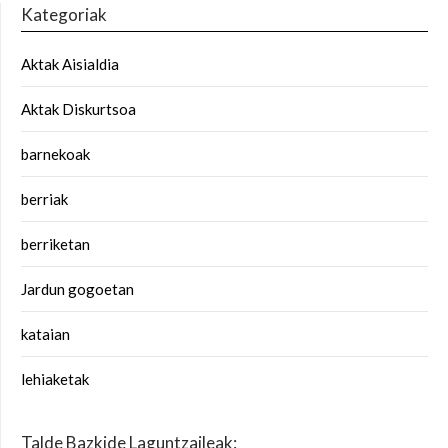
Kategoriak
Aktak Aisialdia
Aktak Diskurtsoa
barnekoak
berriak
berriketan
Jardun gogoetan
kataian
lehiaketak
Talde Bazkide Laguntzaileak: