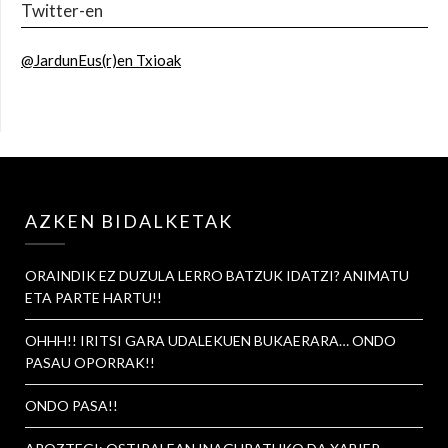
Twitter-en
@JardunEus(r)en Txioak
AZKEN BIDALKETAK
ORAINDIK EZ DUZULA LERRO BATZUK IDATZI? ANIMATU
ETA PARTE HARTU!!
OHHH!! IRITSI GARA UDALEKUEN BUKAERARA… ONDO
PASAU OPORRAK!!
ONDO PASA!!