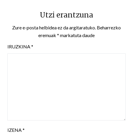
Utzi erantzuna
Zure e-posta helbidea ez da argitaratuko.
Beharrezko
eremuak
*
markatuta daude
IRUZKINA
*
IZENA
*