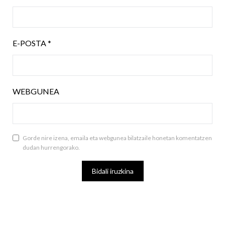
E-POSTA
*
WEBGUNEA
Gorde nire izena, emaila eta webgunea bilatzaile honetan komentatzen
dudan hurrengorako.