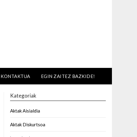
KONTAKTUA
EGIN ZAITEZ BAZKIDE!
Kategoriak
Aktak Aisialdia
Aktak Diskurtsoa