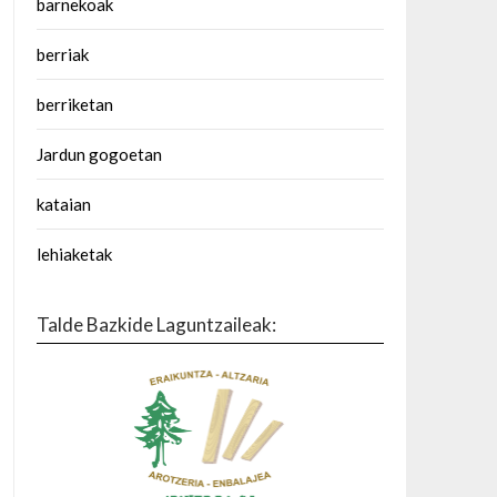
barnekoak
berriak
berriketan
Jardun gogoetan
kataian
lehiaketak
Talde Bazkide Laguntzaileak: