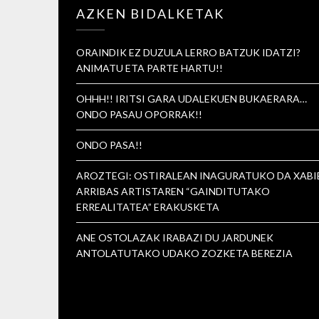
AZKEN BIDALKETAK
ORAINDIK EZ DUZULA LERRO BATZUK IDATZI?
ANIMATU ETA PARTE HARTU!!
OHHH!! IRITSI GARA UDALEKUEN BUKAERARA…
ONDO PASAU OPORRAK!!
ONDO PASA!!
AROZTEGI: OSTIRALEAN INAGURATUKO DA XABI
ARRIBAS ARTISTAREN “GAINDITUTAKO
ERREALITATEA” ERAKUSKETA
ANE OSTOLAZAK IRABAZI DU JARDUNEK
ANTOLATUTAKO UDAKO ZOZKETA BEREZIA