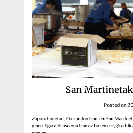
San Martinetak
Posted on
20
Zapatu honetan, Oxirondon izan zen San Martinet
ginen. Eguraldi oso ona izan ez bazen ere, giro bi
genuen.