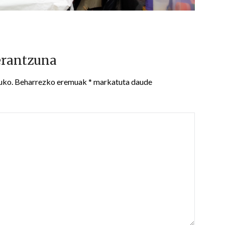
erantzuna
uko.
Beharrezko eremuak
*
markatuta daude