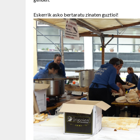
Eskerrik asko bertaratu zinaten guztioi!