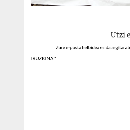
Utzi 
Zure e-posta helbidea ez da argitarat
IRUZKINA
*