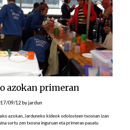
o azokan primeran
17/09/12
by
jardun
ako azokan, Jarduneko kideok odolosteen txosnan izan
kaina sortu zen txosna inguruan eta primeran pasatu