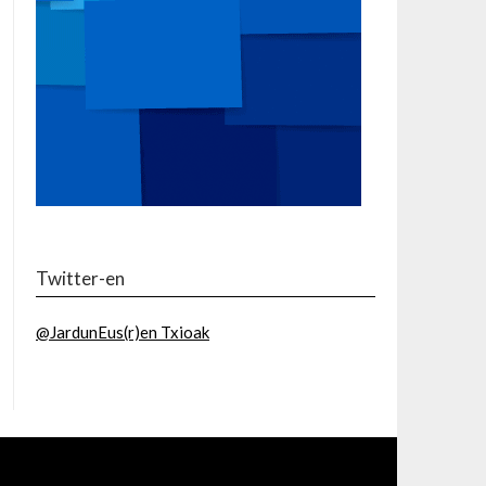
Twitter-en
@JardunEus(r)en Txioak