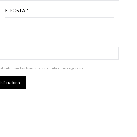
E-POSTA
*
ilatzaile honetan komentatzen dudan hurrengorako.