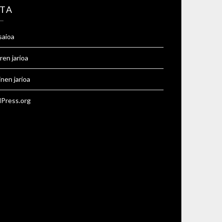
TA
saioa
ren jarioa
inen jarioa
Press.org