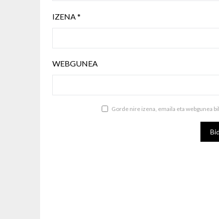
IZENA
*
WEBGUNEA
Gorde nire izena, emaila eta webgunea b