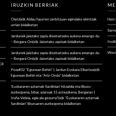
IRUZKIN BERRIAK
ME
Olatz
(e)k
Aidau haurren zerbitzuan egindako ekintzak
Hasi 
urrian
bidalketan
Sarre
Jardunek jaietako zapia diseinatzeko aukera emango du
Iruzk
– Bergara On
(e)k
Jaixetako zapixak
bidalketan
Word
Jardunek jaietako zapia diseinatzeko aukera emango du
– Bergara On
(e)k
Jaixetako zapixak
bidalketan
ER
Poza#32 “Egunean Behin” | Jardun Euskara Elkartea
(e)k
Egunean Behin eta “Ariz-Ondo”
bidalketan
‘Euskararen aztarnak Sardinian’ hitzaldia eta liburu-
aurkezpena, bihar, azaroak 15 asteazkena, Bergaran |
Iruña-Veleia, egia ala gezurra?
(e)k
“Euskararen aztarnak
Sardinian” liburuaren aurkezpena
bidalketan