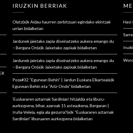
IRUZKIN BERRIAK
ME
Olatz
(e)k
Aidau haurren zerbitzuan egindako ekintzak
Hasi 
urrian
bidalketan
Sarre
Jardunek jaietako zapia diseinatzeko aukera emango du
Iruzk
– Bergara On
(e)k
Jaixetako zapixak
bidalketan
Word
Jardunek jaietako zapia diseinatzeko aukera emango du
– Bergara On
(e)k
Jaixetako zapixak
bidalketan
ER
Poza#32 “Egunean Behin” | Jardun Euskara Elkartea
(e)k
Egunean Behin eta “Ariz-Ondo”
bidalketan
‘Euskararen aztarnak Sardinian’ hitzaldia eta liburu-
aurkezpena, bihar, azaroak 15 asteazkena, Bergaran |
Iruña-Veleia, egia ala gezurra?
(e)k
“Euskararen aztarnak
Sardinian” liburuaren aurkezpena
bidalketan