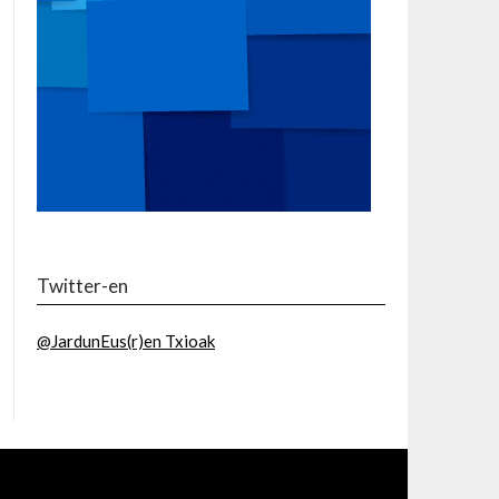
Twitter-en
@JardunEus(r)en Txioak