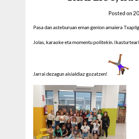
Posted on
20
Pasa dan asteburuan eman genion amaiera Txapligur
Jolas, karaoke eta momentu politekin. Ikasturtea
Jarrai dezagun aisialdiaz gozatzen!