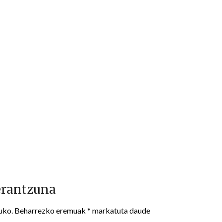
erantzuna
uko.
Beharrezko eremuak
*
markatuta daude