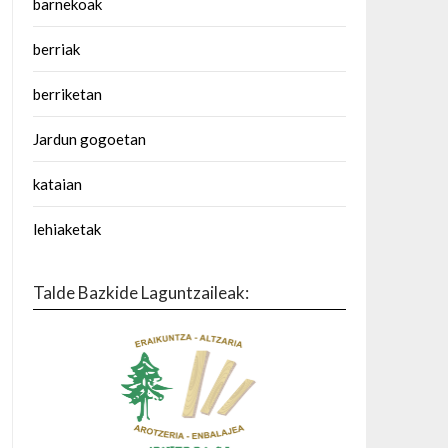
barnekoak
berriak
berriketan
Jardun gogoetan
kataian
lehiaketak
Talde Bazkide Laguntzaileak: