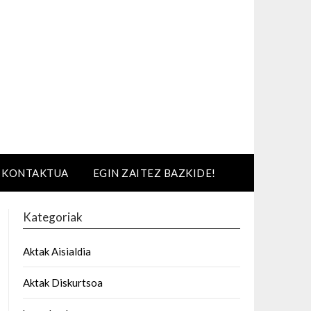
KONTAKTUA
EGIN ZAITEZ BAZKIDE!
Kategoriak
Aktak Aisialdia
Aktak Diskurtsoa