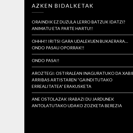
AZKEN BIDALKETAK
ORAINDIK EZ DUZULA LERRO BATZUK IDATZI?
ANIMATU ETA PARTE HARTU!!
OHHH!! IRITSI GARA UDALEKUEN BUKAERARA…
ONDO PASAU OPORRAK!!
ONDO PASA!!
AROZTEGI: OSTIRALEAN INAGURATUKO DA XABI
ARRIBAS ARTISTAREN “GAINDITUTAKO
ERREALITATEA” ERAKUSKETA
ANE OSTOLAZAK IRABAZI DU JARDUNEK
ANTOLATUTAKO UDAKO ZOZKETA BEREZIA