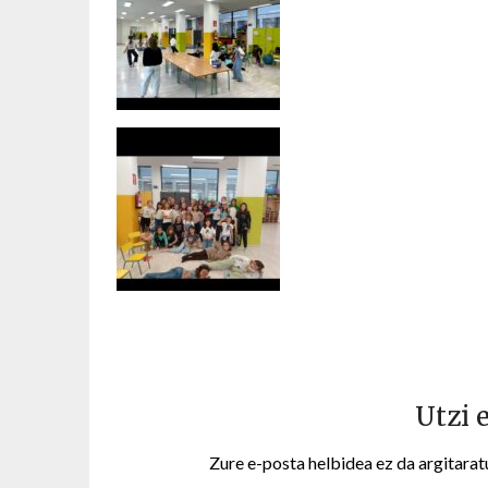
Utzi 
Zure e-posta helbidea ez da argitarat