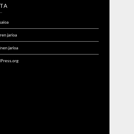
TA
saioa
ren jarioa
inen jarioa
Press.org