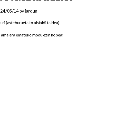
24/05/14
by
jardun
i (asteburuetako aisialdi taldea).
ri amaiera emateko modu ezin hobea!