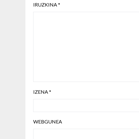
IRUZKINA
*
IZENA
*
WEBGUNEA