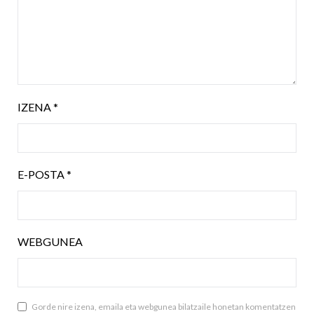
IZENA
*
E-POSTA
*
WEBGUNEA
Gorde nire izena, emaila eta webgunea bilatzaile honetan komentatzen