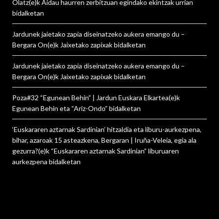
Olatz
(e)k
Aidau haurren zerbitzuan egindako ekintzak urrian
bidalketan
Jardunek jaietako zapia diseinatzeko aukera emango du –
Bergara On
(e)k
Jaixetako zapixak
bidalketan
Jardunek jaietako zapia diseinatzeko aukera emango du –
Bergara On
(e)k
Jaixetako zapixak
bidalketan
Poza#32 “Egunean Behin” | Jardun Euskara Elkartea
(e)k
Egunean Behin eta “Ariz-Ondo”
bidalketan
‘Euskararen aztarnak Sardinian’ hitzaldia eta liburu-aurkezpena,
bihar, azaroak 15 asteazkena, Bergaran | Iruña-Veleia, egia ala
gezurra?
(e)k
“Euskararen aztarnak Sardinian” liburuaren
aurkezpena
bidalketan