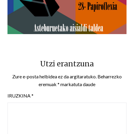
Utzi erantzuna
Zure e-posta helbidea ez da argitaratuko.
Beharrezko
eremuak
*
markatuta daude
IRUZKINA
*