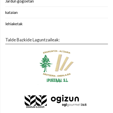
Jardun gogoetan
kataian
lehiaketak
Talde Bazkide Laguntzaileak: