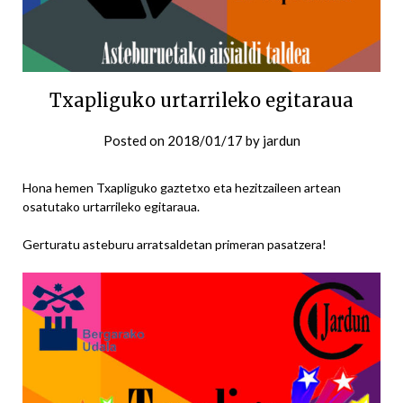
Txapliguko urtarrileko egitaraua
Posted on
2018/01/17
by
jardun
Hona hemen Txapliguko gaztetxo eta hezitzaileen artean
osatutako urtarrileko egitaraua.
Gerturatu asteburu arratsaldetan primeran pasatzera!