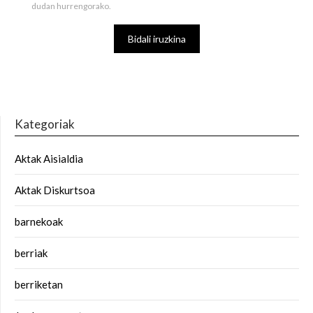
dudan hurrengorako.
Kategoriak
Aktak Aisialdia
Aktak Diskurtsoa
barnekoak
berriak
berriketan