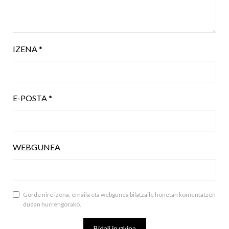
IZENA
*
E-POSTA
*
WEBGUNEA
Gorde nire izena, emaila eta webgunea bilatzaile honetan komentatzen
dudan hurrengorako.