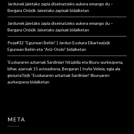
Jardunek jaietako zapia diseinatzeko aukera emango du –
Bergara On
(e)k
Jaixetako zapixak
bidalketan
Jardunek jaietako zapia diseinatzeko aukera emango du –
Bergara On
(e)k
Jaixetako zapixak
bidalketan
Poza#32 “Egunean Behin” | Jardun Euskara Elkartea
(e)k
Egunean Behin eta “Ariz-Ondo”
bidalketan
‘Euskararen aztarnak Sardinian’ hitzaldia eta liburu-aurkezpena,
bihar, azaroak 15 asteazkena, Bergaran | Iruña-Veleia, egia ala
gezurra?
(e)k
“Euskararen aztarnak Sardinian” liburuaren
aurkezpena
bidalketan
META