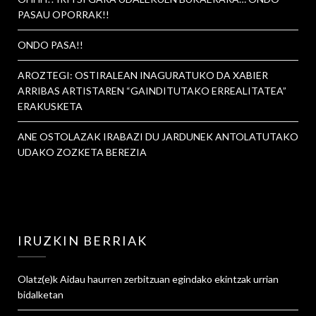
PASAU OPORRAK!!
ONDO PASA!!
AROZTEGI: OSTIRALEAN INAGURATUKO DA XABIER
ARRIBAS ARTISTAREN “GAINDITUTAKO ERREALITATEA”
ERAKUSKETA
ANE OSTOLAZAK IRABAZI DU JARDUNEK ANTOLATUTAKO
UDAKO ZOZKETA BEREZIA
IRUZKIN BERRIAK
Olatz
(e)k
Aidau haurren zerbitzuan egindako ekintzak urrian
bidalketan