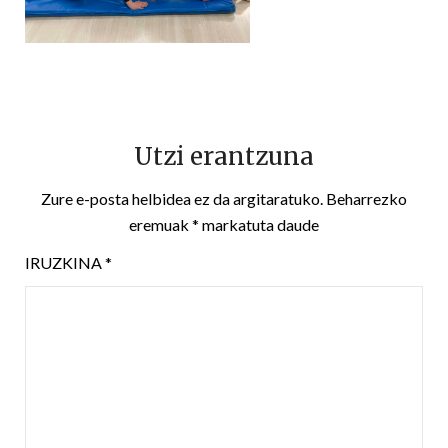
Utzi erantzuna
Zure e-posta helbidea ez da argitaratuko.
Beharrezko
eremuak
*
markatuta daude
IRUZKINA
*