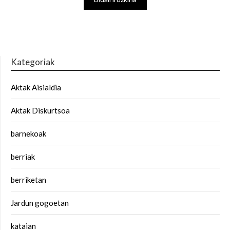
Kategoriak
Aktak Aisialdia
Aktak Diskurtsoa
barnekoak
berriak
berriketan
Jardun gogoetan
kataian