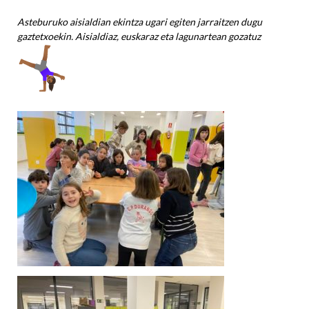
Asteburuko aisialdian ekintza ugari egiten jarraitzen dugu
gaztetxoekin. Aisialdiaz, euskaraz eta lagunartean gozatuz