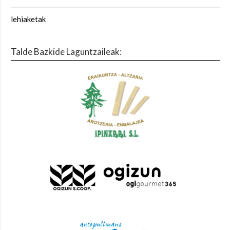
lehiaketak
Talde Bazkide Laguntzaileak: