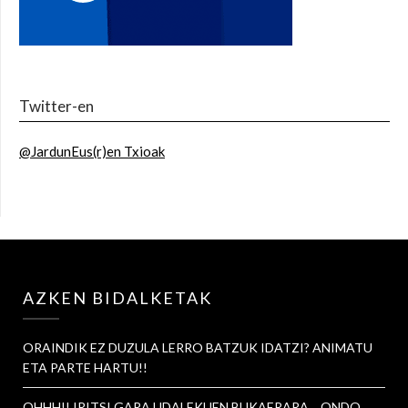
Twitter-en
@JardunEus(r)en Txioak
AZKEN BIDALKETAK
ORAINDIK EZ DUZULA LERRO BATZUK IDATZI? ANIMATU
ETA PARTE HARTU!!
OHHH!! IRITSI GARA UDALEKUEN BUKAERARA… ONDO