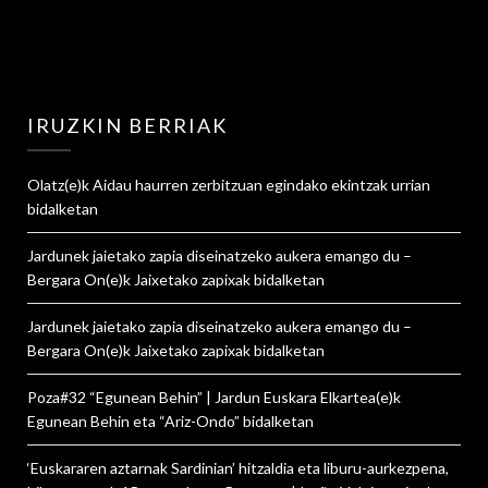
IRUZKIN BERRIAK
Olatz
(e)k
Aidau haurren zerbitzuan egindako ekintzak urrian
bidalketan
Jardunek jaietako zapia diseinatzeko aukera emango du –
Bergara On
(e)k
Jaixetako zapixak
bidalketan
Jardunek jaietako zapia diseinatzeko aukera emango du –
Bergara On
(e)k
Jaixetako zapixak
bidalketan
Poza#32 “Egunean Behin” | Jardun Euskara Elkartea
(e)k
Egunean Behin eta “Ariz-Ondo”
bidalketan
‘Euskararen aztarnak Sardinian’ hitzaldia eta liburu-aurkezpena,