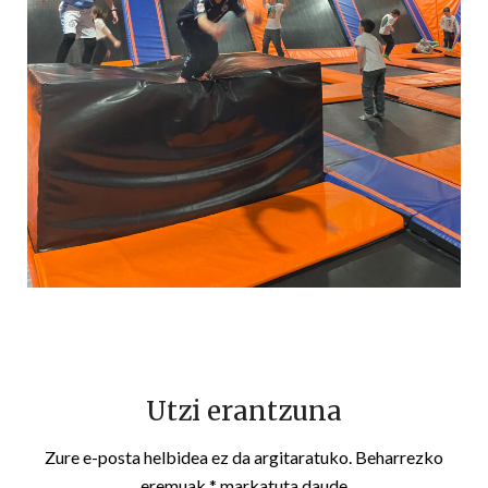
Utzi erantzuna
Zure e-posta helbidea ez da argitaratuko.
Beharrezko
eremuak
*
markatuta daude