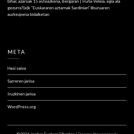
bihar, azaroak 15 asteazkena, Bergaran | Iruña-Veleia, egia ala
gezurra?
(e)k
“Euskararen aztarnak Sardinian” liburuaren
aurkezpena
bidalketan
META
Hasi saioa
Sarreren jarioa
Iruzkinen jarioa
WordPress.org
©2026 Jardun Euskara Elkartea
| Design:
Newspaperly