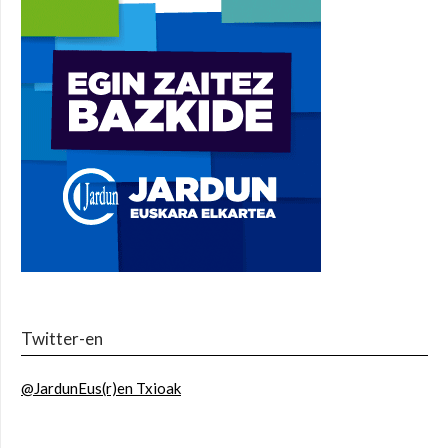
Twitter-en
@JardunEus(r)en Txioak