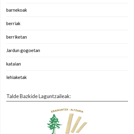
barnekoak
berriak
berriketan
Jardun gogoetan
kataian
lehiaketak
Talde Bazkide Laguntzaileak: