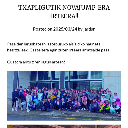
TXAPLIGUTIK NOVAJUMP-ERA
IRTEERA!!
Posted on
2025/03/24
by
jardun
Pasa den larunbatean, asteburuko aisialdiko haur eta
hezitzaileak, Gasteizera egin zuten irteera arratsalde pasa.
Gustora aritu ziren lagun artean!