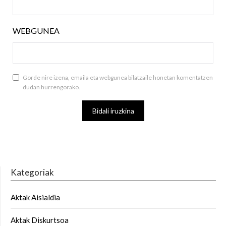
WEBGUNEA
Gorde nire izena, emaila eta webgunea bilatzaile honetan komentatzen
dudan hurrengorako.
Kategoriak
Aktak Aisialdia
Aktak Diskurtsoa