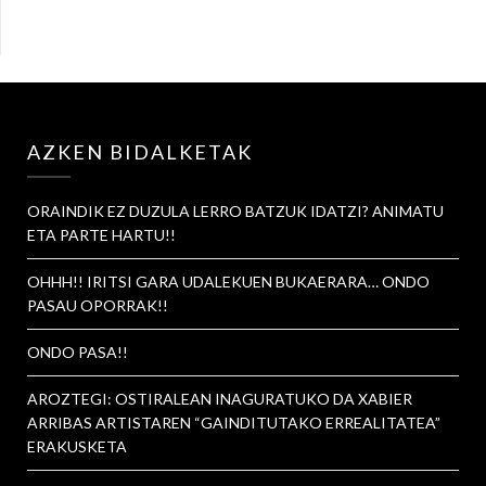
AZKEN BIDALKETAK
ORAINDIK EZ DUZULA LERRO BATZUK IDATZI? ANIMATU
ETA PARTE HARTU!!
OHHH!! IRITSI GARA UDALEKUEN BUKAERARA… ONDO
PASAU OPORRAK!!
ONDO PASA!!
AROZTEGI: OSTIRALEAN INAGURATUKO DA XABIER
ARRIBAS ARTISTAREN “GAINDITUTAKO ERREALITATEA”
ERAKUSKETA