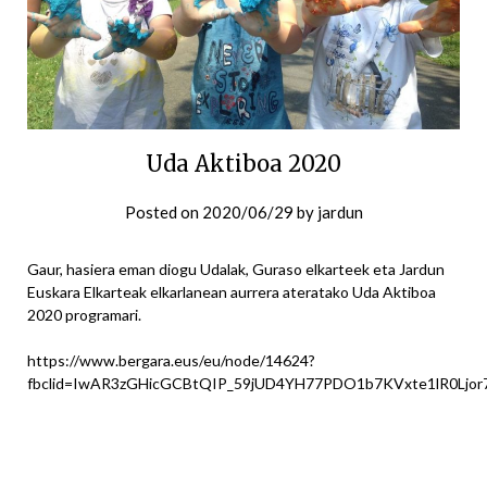
Uda Aktiboa 2020
Posted on
2020/06/29
by
jardun
Gaur, hasiera eman diogu Udalak, Guraso elkarteek eta Jardun
Euskara Elkarteak elkarlanean aurrera ateratako Uda Aktiboa
2020 programari.
https://www.bergara.eus/eu/node/14624?
fbclid=IwAR3zGHicGCBtQIP_59jUD4YH77PDO1b7KVxte1lR0Ljo