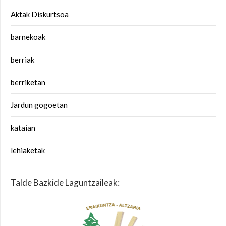
Aktak Diskurtsoa
barnekoak
berriak
berriketan
Jardun gogoetan
kataian
lehiaketak
Talde Bazkide Laguntzaileak: