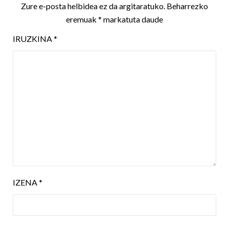
Zure e-posta helbidea ez da argitaratuko.
Beharrezko
eremuak
*
markatuta daude
IRUZKINA
*
IZENA
*