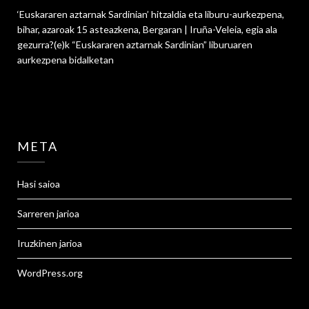
‘Euskararen aztarnak Sardinian’ hitzaldia eta liburu-aurkezpena,
bihar, azaroak 15 asteazkena, Bergaran | Iruña-Veleia, egia ala
gezurra?
(e)k
“Euskararen aztarnak Sardinian” liburuaren
aurkezpena
bidalketan
META
Hasi saioa
Sarreren jarioa
Iruzkinen jarioa
WordPress.org