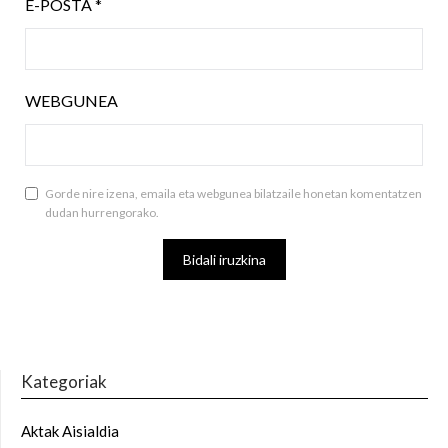
E-POSTA
*
WEBGUNEA
Gorde nire izena, emaila eta webgunea bilatzaile honetan komentatzen
dudan hurrengorako.
Kategoriak
Aktak Aisialdia