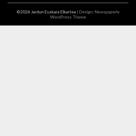
©2026 Jardun Euskara Elkartea
| Design:
Newspaperly
WordPress Theme