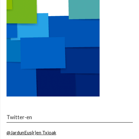
Twitter-en
@JardunEus(r)en Txioak