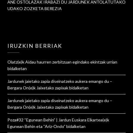
ANE OSTOLAZAK IRABAZI DU JARDUNEK ANTOLATUTAKO
UDAKO ZOZKETA BEREZIA
IRUZKIN BERRIAK
Olatz
(e)k
Aidau haurren zerbitzuan egindako ekintzak urrian
bidalketan
Jardunek jaietako zapia diseinatzeko aukera emango du –
Bergara On
(e)k
Jaixetako zapixak
bidalketan
Jardunek jaietako zapia diseinatzeko aukera emango du –
Bergara On
(e)k
Jaixetako zapixak
bidalketan
Poza#32 “Egunean Behin” | Jardun Euskara Elkartea
(e)k
Egunean Behin eta “Ariz-Ondo”
bidalketan