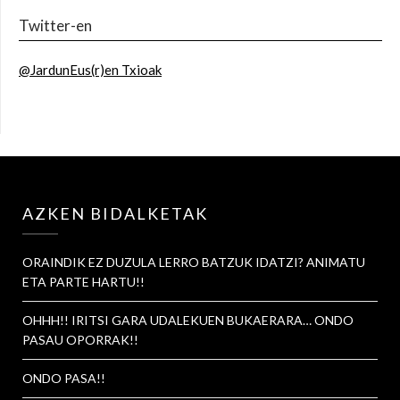
Twitter-en
@JardunEus(r)en Txioak
AZKEN BIDALKETAK
ORAINDIK EZ DUZULA LERRO BATZUK IDATZI? ANIMATU
ETA PARTE HARTU!!
OHHH!! IRITSI GARA UDALEKUEN BUKAERARA… ONDO
PASAU OPORRAK!!
ONDO PASA!!