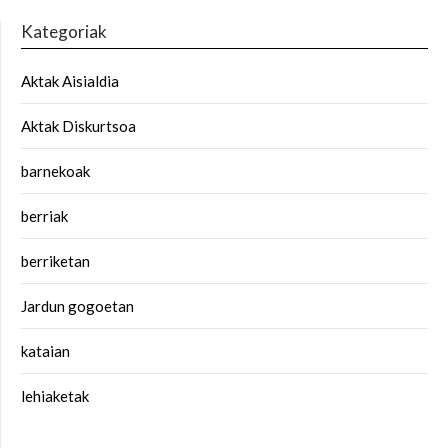
Kategoriak
Aktak Aisialdia
Aktak Diskurtsoa
barnekoak
berriak
berriketan
Jardun gogoetan
kataian
lehiaketak