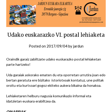
Udako euskarazko VI. postal lehiaketa
Posted on
2017/09/04
by
jardun
Oraindik garaiz zabiltzate udako euskarazko postal lehiaketan
parte hartzeko!
Uda garaiak askorako ematen du eta oporretan urrutira joan edo
bertan geratuta ere bizitako istoriotxoak kontatuz, une politak
oroitu eta kurtsoari gogoz ekiteko aukera bikaina da honakoa.
Lehiaketaren helburu nagusia komunikazio informal eta
idatzietan euskara erabiltzea da.
OINARRIAK