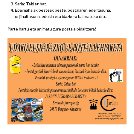
Saria:
Tablet
bat.
Epaimahaiak besteak beste, postalaren edertasuna,
orijinaltasuna, edukia eta idazkera baloratuko ditu.
Parte hartu eta animatu zure postala bidaltzera!