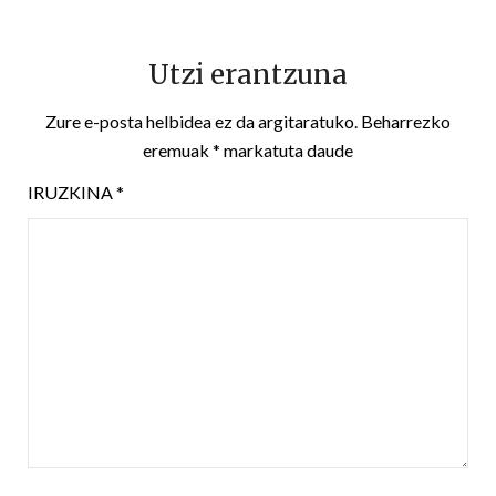
Utzi erantzuna
Zure e-posta helbidea ez da argitaratuko.
Beharrezko
eremuak
*
markatuta daude
IRUZKINA
*