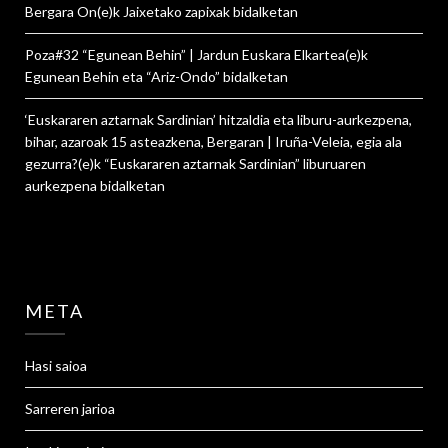
Bergara On
(e)k
Jaixetako zapixak
bidalketan
Poza#32 “Egunean Behin” | Jardun Euskara Elkartea
(e)k
Egunean Behin eta “Ariz-Ondo”
bidalketan
‘Euskararen aztarnak Sardinian’ hitzaldia eta liburu-aurkezpena,
bihar, azaroak 15 asteazkena, Bergaran | Iruña-Veleia, egia ala
gezurra?
(e)k
“Euskararen aztarnak Sardinian” liburuaren
aurkezpena
bidalketan
META
Hasi saioa
Sarreren jarioa