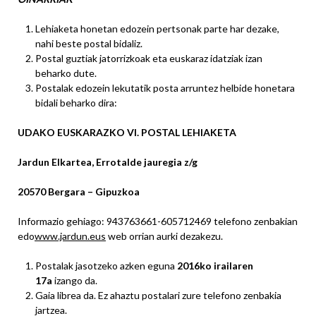
Lehiaketa honetan edozein pertsonak parte har dezake,
nahi beste postal bidaliz.
Postal guztiak jatorrizkoak eta euskaraz idatziak izan
beharko dute.
Postalak edozein lekutatik posta arruntez helbide honetara
bidali beharko dira:
UDAKO EUSKARAZKO VI. POSTAL LEHIAKETA
Jardun Elkartea, Errotalde jauregia z/g
20570 Bergara – Gipuzkoa
Informazio gehiago: 943763661-605712469 telefono zenbakian
edo
www.jardun.eus
web orrian aurki dezakezu.
Postalak jasotzeko azken eguna
2016ko irailaren
17a
izango da.
Gaia librea da. Ez ahaztu postalari zure telefono zenbakia
jartzea.