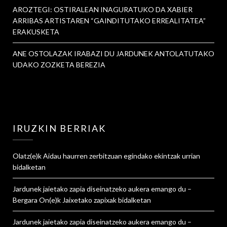
AROZTEGI: OSTIRALEAN INAGURATUKO DA XABIER
ARRIBAS ARTISTAREN “GAINDITUTAKO ERREALITATEA”
ERAKUSKETA
ANE OSTOLAZAK IRABAZI DU JARDUNEK ANTOLATUTAKO
UDAKO ZOZKETA BEREZIA
IRUZKIN BERRIAK
Olatz
(e)k
Aidau haurren zerbitzuan egindako ekintzak urrian
bidalketan
Jardunek jaietako zapia diseinatzeko aukera emango du –
Bergara On
(e)k
Jaixetako zapixak
bidalketan
Jardunek jaietako zapia diseinatzeko aukera emango du –