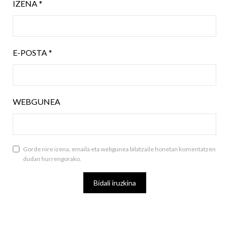
IZENA
*
E-POSTA
*
WEBGUNEA
Gorde nire izena, emaila eta webgunea bilatzaile honetan komentatzen
dudan hurrengorako.