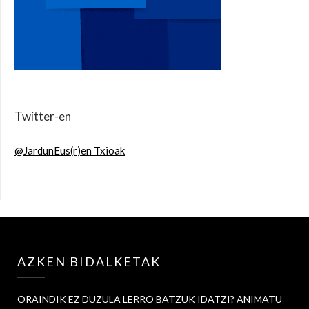
Twitter-en
@JardunEus(r)en Txioak
AZKEN BIDALKETAK
ORAINDIK EZ DUZULA LERRO BATZUK IDATZI? ANIMATU