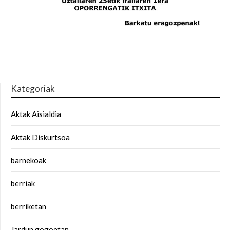
Kategoriak
Aktak Aisialdia
Aktak Diskurtsoa
barnekoak
berriak
berriketan
Jardun gogoetan