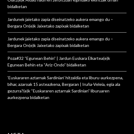
bidalketan
Jardunek jaietako zapia diseinatzeko aukera emango du –
Bergara On
(e)k
Jaixetako zapixak
bidalketan
Jardunek jaietako zapia diseinatzeko aukera emango du –
Bergara On
(e)k
Jaixetako zapixak
bidalketan
Poza#32 “Egunean Behin” | Jardun Euskara Elkartea
(e)k
Egunean Behin eta “Ariz-Ondo”
bidalketan
‘Euskararen aztarnak Sardinian’ hitzaldia eta liburu-aurkezpena,
bihar, azaroak 15 asteazkena, Bergaran | Iruña-Veleia, egia ala
gezurra?
(e)k
“Euskararen aztarnak Sardinian” liburuaren
aurkezpena
bidalketan