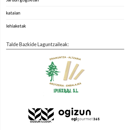
kataian
lehiaketak
Talde Bazkide Laguntzaileak: