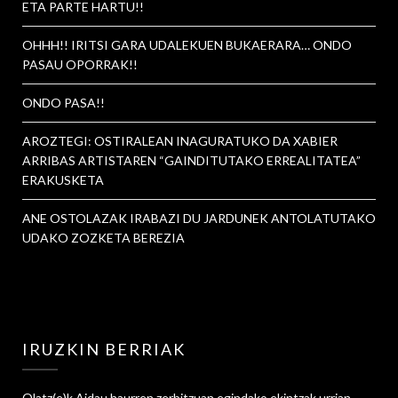
ETA PARTE HARTU!!
OHHH!! IRITSI GARA UDALEKUEN BUKAERARA… ONDO
PASAU OPORRAK!!
ONDO PASA!!
AROZTEGI: OSTIRALEAN INAGURATUKO DA XABIER
ARRIBAS ARTISTAREN “GAINDITUTAKO ERREALITATEA”
ERAKUSKETA
ANE OSTOLAZAK IRABAZI DU JARDUNEK ANTOLATUTAKO
UDAKO ZOZKETA BEREZIA
IRUZKIN BERRIAK
Olatz
(e)k
Aidau haurren zerbitzuan egindako ekintzak urrian