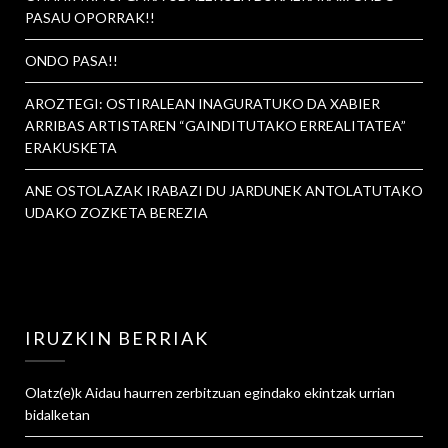
PASAU OPORRAK!!
ONDO PASA!!
AROZTEGI: OSTIRALEAN INAGURATUKO DA XABIER
ARRIBAS ARTISTAREN “GAINDITUTAKO ERREALITATEA”
ERAKUSKETA
ANE OSTOLAZAK IRABAZI DU JARDUNEK ANTOLATUTAKO
UDAKO ZOZKETA BEREZIA
IRUZKIN BERRIAK
Olatz
(e)k
Aidau haurren zerbitzuan egindako ekintzak urrian
bidalketan