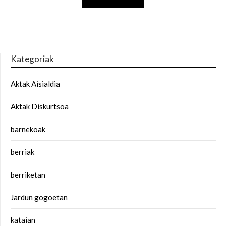
Kategoriak
Aktak Aisialdia
Aktak Diskurtsoa
barnekoak
berriak
berriketan
Jardun gogoetan
kataian