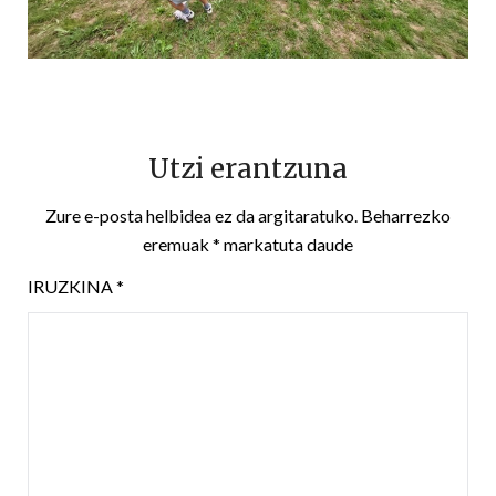
Utzi erantzuna
Zure e-posta helbidea ez da argitaratuko.
Beharrezko
eremuak
*
markatuta daude
IRUZKINA
*