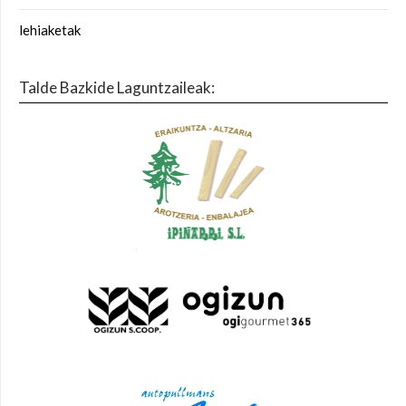
lehiaketak
Talde Bazkide Laguntzaileak: