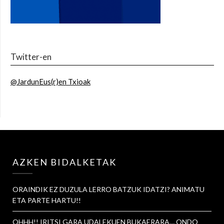
Twitter-en
@JardunEus(r)en Txioak
AZKEN BIDALKETAK
ORAINDIK EZ DUZULA LERRO BATZUK IDATZI? ANIMATU
ETA PARTE HARTU!!
OHHH!! IRITSI GARA UDALEKUEN BUKAERARA… ONDO