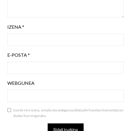
IZENA
*
E-POSTA
*
WEBGUNEA
Gorde nire izena, emaila eta webgunea bilatzaile honetan komentatzen
dudan hurrengorako.