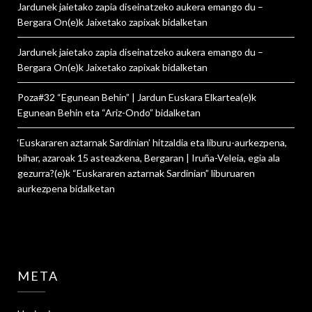
Jardunek jaietako zapia diseinatzeko aukera emango du –
Bergara On
(e)k
Jaixetako zapixak
bidalketan
Jardunek jaietako zapia diseinatzeko aukera emango du –
Bergara On
(e)k
Jaixetako zapixak
bidalketan
Poza#32 “Egunean Behin” | Jardun Euskara Elkartea
(e)k
Egunean Behin eta “Ariz-Ondo”
bidalketan
‘Euskararen aztarnak Sardinian’ hitzaldia eta liburu-aurkezpena,
bihar, azaroak 15 asteazkena, Bergaran | Iruña-Veleia, egia ala
gezurra?
(e)k
“Euskararen aztarnak Sardinian” liburuaren
aurkezpena
bidalketan
META