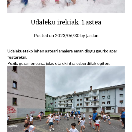
Udaleku irekiak_1.astea
Posted on
2023/06/30
by
jardun
Udalekuetako lehen asteari amaiera eman diogu gaurko apar
festarekin.
Pozik, gozamenean… jolas eta ekintza ezberdiñak egiten.