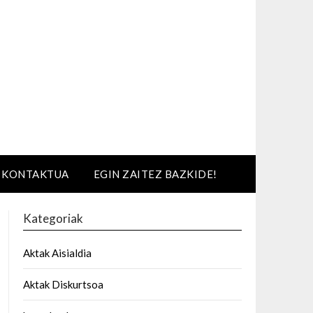
KONTAKTUA
EGIN ZAITEZ BAZKIDE!
Kategoriak
Aktak Aisialdia
Aktak Diskurtsoa