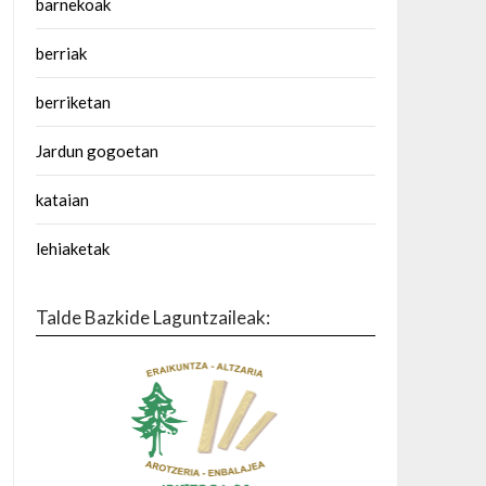
barnekoak
berriak
berriketan
Jardun gogoetan
kataian
lehiaketak
Talde Bazkide Laguntzaileak: