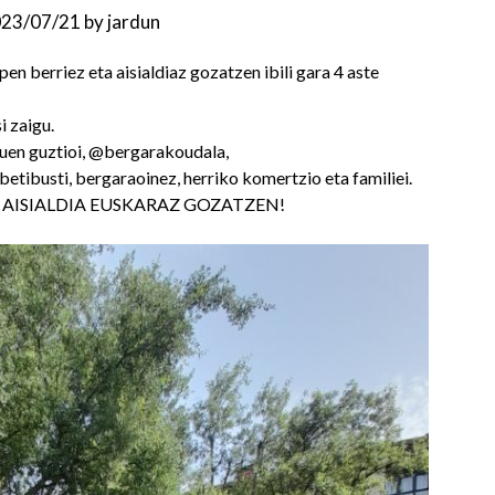
23/07/21
by
jardun
en berriez eta aisialdiaz gozatzen ibili gara 4 aste
 zaigu.
zuen guztioi, @bergarakoudala,
tibusti, bergaraoinez, herriko komertzio eta familiei.
 AISIALDIA EUSKARAZ GOZATZEN!