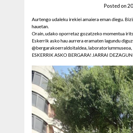
Posted on
20
Aurtengo udaleku irekiei amaiera eman diegu. Bizip
hauetan.
Orain, udako oporretaz gozatzeko momentua iritsi
Eskerrik asko hau aurrera eramaten lagundu digu
@bergarakoerraldoitaldea, laboratoriummuseoa, be
ESKERRIK ASKO BERGARA! JARRAI DEZAGUN