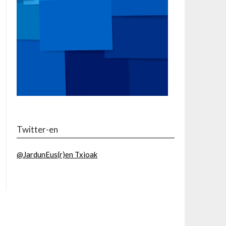
Twitter-en
@JardunEus(r)en Txioak