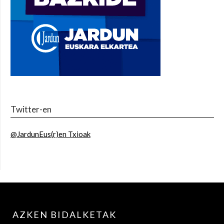
Twitter-en
@JardunEus(r)en Txioak
AZKEN BIDALKETAK