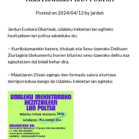
Posted on
2024/04/12
by
jardun
Jardun Euskara Elkarteak, udaleku irekietan lan egiteko
hezitzaileen lan poltsa zabalduko du:
– Kurrikulumarekin batera, tituluak eta Sexu-izaerako Delituen
Ziurtagiria (dokumentu horren bitartez sexu-izaerako delitu eza
egiaztatzen da) bidali behar dira.
– Maiatzaren 25ean egingo den formazio saiora etortzea
derrigorrezkoa izango da Udaleku Irekietan lan egiteko