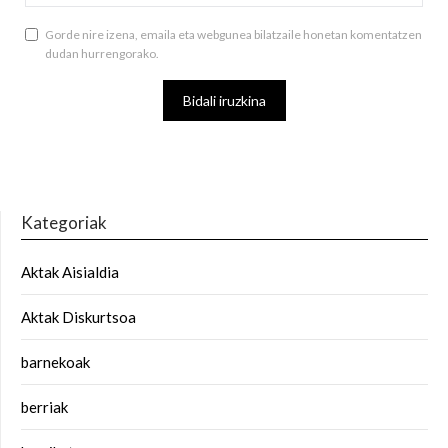
Gorde nire izena, emaila eta webgunea bilatzaile honetan komentatzen
dudan hurrengorako.
Kategoriak
Aktak Aisialdia
Aktak Diskurtsoa
barnekoak
berriak