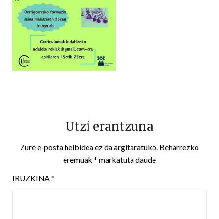
Utzi erantzuna
Zure e-posta helbidea ez da argitaratuko.
Beharrezko
eremuak
*
markatuta daude
IRUZKINA
*