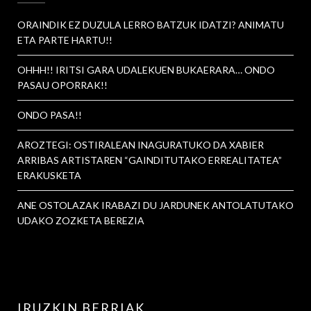
ORAINDIK EZ DUZULA LERRO BATZUK IDATZI? ANIMATU
ETA PARTE HARTU!!
OHHH!! IRITSI GARA UDALEKUEN BUKAERARA… ONDO
PASAU OPORRAK!!
ONDO PASA!!
AROZTEGI: OSTIRALEAN INAGURATUKO DA XABIER
ARRIBAS ARTISTAREN “GAINDITUTAKO ERREALITATEA”
ERAKUSKETA
ANE OSTOLAZAK IRABAZI DU JARDUNEK ANTOLATUTAKO
UDAKO ZOZKETA BEREZIA
IRUZKIN BERRIAK