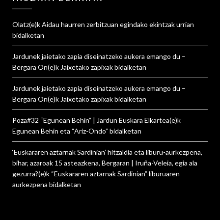
Olatz
(e)k
Aidau haurren zerbitzuan egindako ekintzak urrian
bidalketan
Jardunek jaietako zapia diseinatzeko aukera emango du –
Bergara On
(e)k
Jaixetako zapixak
bidalketan
Jardunek jaietako zapia diseinatzeko aukera emango du –
Bergara On
(e)k
Jaixetako zapixak
bidalketan
Poza#32 “Egunean Behin” | Jardun Euskara Elkartea
(e)k
Egunean Behin eta “Ariz-Ondo”
bidalketan
‘Euskararen aztarnak Sardinian’ hitzaldia eta liburu-aurkezpena,
bihar, azaroak 15 asteazkena, Bergaran | Iruña-Veleia, egia ala
gezurra?
(e)k
“Euskararen aztarnak Sardinian” liburuaren
aurkezpena
bidalketan