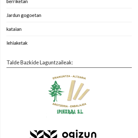
berriketan
Jardun gogoetan
kataian
lehiaketak
Talde Bazkide Laguntzaileak: