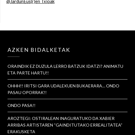
@JardunEus(r)en Txioak
AZKEN BIDALKETAK
ORAINDIK EZ DUZULA LERRO BATZUK IDATZI? ANIMATU
ETA PARTE HARTU!!
OHHH!! IRITSI GARA UDALEKUEN BUKAERARA… ONDO
PASAU OPORRAK!!
ONDO PASA!!
AROZTEGI: OSTIRALEAN INAGURATUKO DA XABIER
ARRIBAS ARTISTAREN “GAINDITUTAKO ERREALITATEA”
ERAKUSKETA