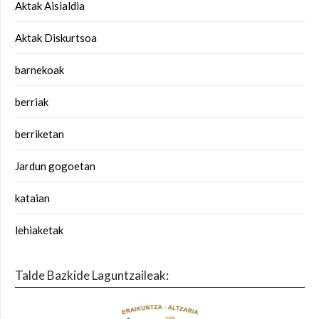
Aktak Aisialdia
Aktak Diskurtsoa
barnekoak
berriak
berriketan
Jardun gogoetan
kataian
lehiaketak
Talde Bazkide Laguntzaileak: