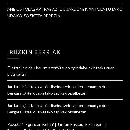
ANE OSTOLAZAK IRABAZI DU JARDUNEK ANTOLATUTAKO
UDAKO ZOZKETA BEREZIA
IRUZKIN BERRIAK
Olatz
(e)k
Aidau haurren zerbitzuan egindako ekintzak urrian
bidalketan
Jardunek jaietako zapia diseinatzeko aukera emango du –
Bergara On
(e)k
Jaixetako zapixak
bidalketan
Jardunek jaietako zapia diseinatzeko aukera emango du –
Bergara On
(e)k
Jaixetako zapixak
bidalketan
Poza#32 “Egunean Behin” | Jardun Euskara Elkartea
(e)k