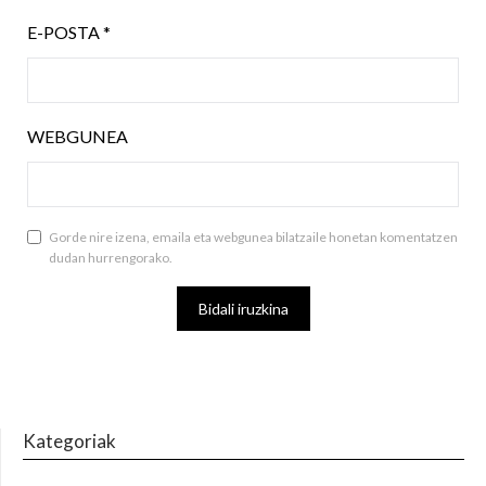
E-POSTA
*
WEBGUNEA
Gorde nire izena, emaila eta webgunea bilatzaile honetan komentatzen
dudan hurrengorako.
Kategoriak