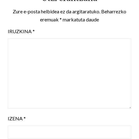
Zure e-posta helbidea ez da argitaratuko.
Beharrezko
eremuak
*
markatuta daude
IRUZKINA
*
IZENA
*