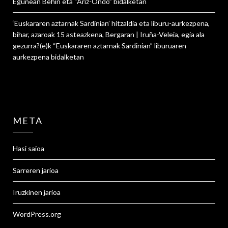
Egunean Behin eta “Ariz-Ondo”
bidalketan
‘Euskararen aztarnak Sardinian’ hitzaldia eta liburu-aurkezpena,
bihar, azaroak 15 asteazkena, Bergaran | Iruña-Veleia, egia ala
gezurra?
(e)k
“Euskararen aztarnak Sardinian” liburuaren
aurkezpena
bidalketan
META
Hasi saioa
Sarreren jarioa
Iruzkinen jarioa
WordPress.org