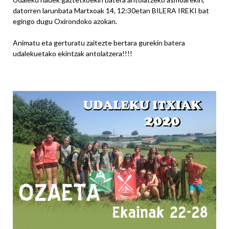
datorren larunbata Martxoak 14, 12:30etan BILERA IREKI bat
egingo dugu Oxirondoko azokan.
Animatu eta gerturatu zaitezte bertara gurekin batera
udalekuetako ekintzak antolatzera!!!!