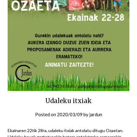
Udaleku itxiak
Posted on
2020/03/09
by
jardun
Ekainaren 22tik 28ra, udaleku itxiak antolatu ditugu Ozaetan.
Udaleku hauek gaztetxoekin batera antolatzeko asmoarekin,