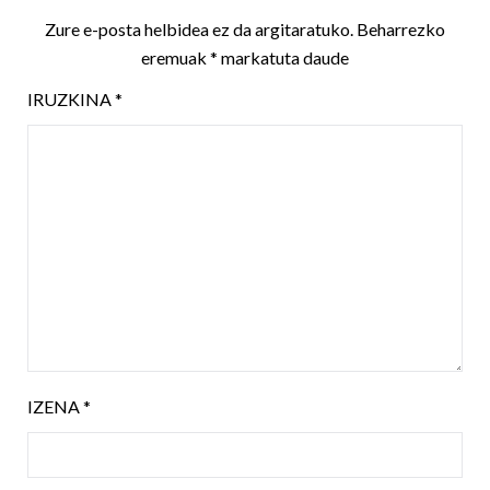
Zure e-posta helbidea ez da argitaratuko.
Beharrezko
eremuak
*
markatuta daude
IRUZKINA
*
IZENA
*