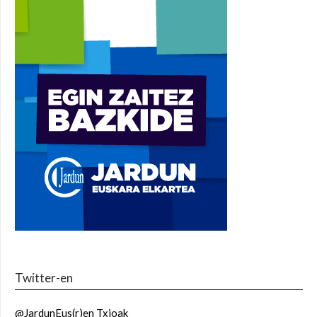
Twitter-en
@JardunEus(r)en Txioak