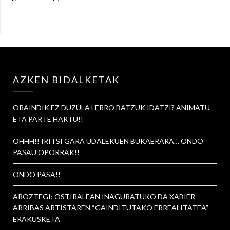
AZKEN BIDALKETAK
ORAINDIK EZ DUZULA LERRO BATZUK IDATZI? ANIMATU
ETA PARTE HARTU!!
OHHH!! IRITSI GARA UDALEKUEN BUKAERARA… ONDO
PASAU OPORRAK!!
ONDO PASA!!
AROZTEGI: OSTIRALEAN INAGURATUKO DA XABIER
ARRIBAS ARTISTAREN “GAINDITUTAKO ERREALITATEA”
ERAKUSKETA