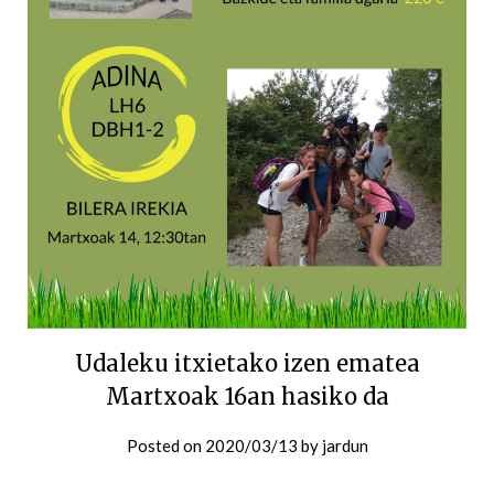
Udaleku itxietako izen ematea
Martxoak 16an hasiko da
Posted on
2020/03/13
by
jardun