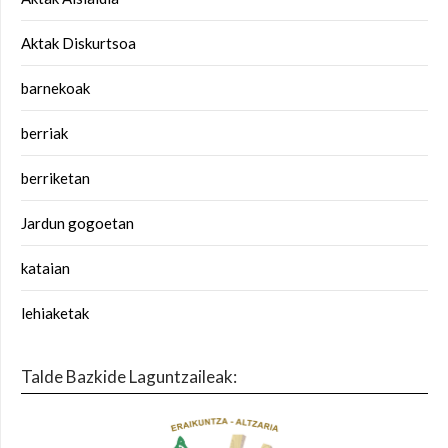
Aktak Diskurtsoa
barnekoak
berriak
berriketan
Jardun gogoetan
kataian
lehiaketak
Talde Bazkide Laguntzaileak: