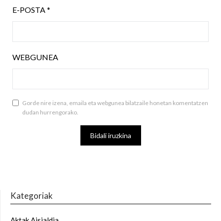
E-POSTA
*
WEBGUNEA
Gorde nire izena, emaila eta webgunea bilatzaile honetan komentatzen
dudan hurrengorako.
Kategoriak
Aktak Aisialdia