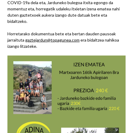
COVID-19a dela eta, Jarduneko bulegoa itxita egongo da
momentuz eta, horregatik udaleku itxietan izena ematea nahi
duten gaztetxoek aukera izango dute datuak bete eta
bidaltzeko.
Horretarako dokumentua bete eta bertan dauden pausoak
jarraituta
gaztejardun@topagunea.com
era bidaltzea nahikoa
izango litzateke.