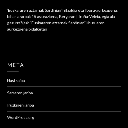
‘Euskararen aztarnak Sardinian’ hitzaldia eta liburu-aurkezpena,
bihar, azaroak 15 asteazkena, Bergaran | Iruña-Veleia, egia ala
gezurra?
(e)k
“Euskararen aztarnak Sardinian” liburuaren
aurkezpena
bidalketan
META
Hasi saioa
Sarreren jarioa
Iruzkinen jarioa
WordPress.org