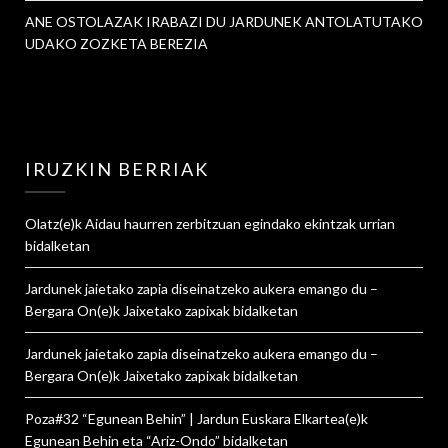
ANE OSTOLAZAK IRABAZI DU JARDUNEK ANTOLATUTAKO
UDAKO ZOZKETA BEREZIA
IRUZKIN BERRIAK
Olatz
(e)k
Aidau haurren zerbitzuan egindako ekintzak urrian
bidalketan
Jardunek jaietako zapia diseinatzeko aukera emango du –
Bergara On
(e)k
Jaixetako zapixak
bidalketan
Jardunek jaietako zapia diseinatzeko aukera emango du –
Bergara On
(e)k
Jaixetako zapixak
bidalketan
Poza#32 “Egunean Behin” | Jardun Euskara Elkartea
(e)k
Egunean Behin eta “Ariz-Ondo”
bidalketan