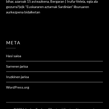
bihar, azaroak 15 asteazkena, Bergaran | Iruña-Veleia, egia ala
gezurra?
(e)k
“Euskararen aztarnak Sardinian” liburuaren
aurkezpena
bidalketan
META
Hasi saioa
Sarreren jarioa
Iruzkinen jarioa
WordPress.org