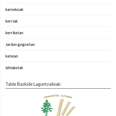
barnekoak
berriak
berriketan
Jardun gogoetan
kataian
lehiaketak
Talde Bazkide Laguntzaileak: