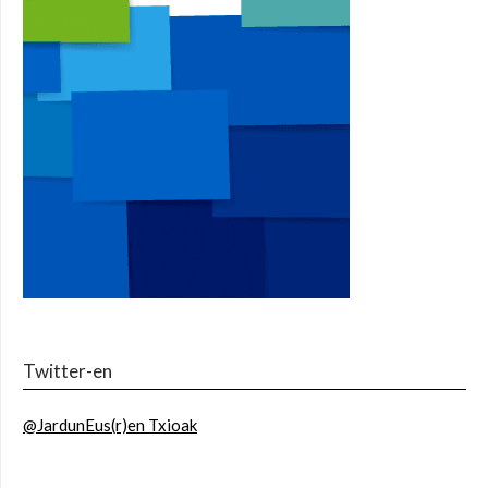
Twitter-en
@JardunEus(r)en Txioak