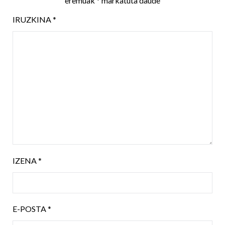
eremuak
*
markatuta daude
IRUZKINA
*
IZENA
*
E-POSTA
*