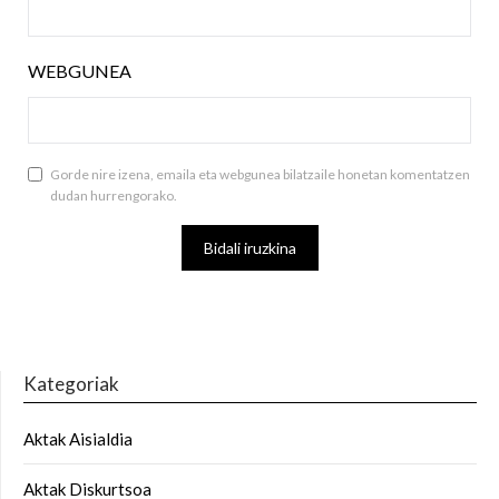
WEBGUNEA
Gorde nire izena, emaila eta webgunea bilatzaile honetan komentatzen
dudan hurrengorako.
Kategoriak
Aktak Aisialdia
Aktak Diskurtsoa