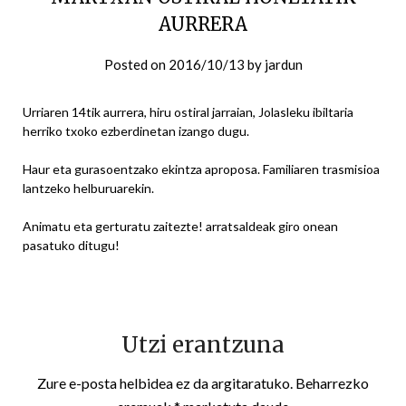
AURRERA
Posted on
2016/10/13
by
jardun
Urriaren 14tik aurrera, hiru ostiral jarraian, Jolasleku ibiltaria
herriko txoko ezberdinetan izango dugu.
Haur eta gurasoentzako ekintza aproposa. Familiaren trasmisioa
lantzeko helburuarekin.
Animatu eta gerturatu zaitezte! arratsaldeak giro onean
pasatuko ditugu!
Utzi erantzuna
Zure e-posta helbidea ez da argitaratuko.
Beharrezko