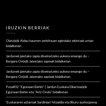
IRUZKIN BERRIAK
Olatz
(e)k
Aidau haurren zerbitzuan egindako ekintzak urrian
bidalketan
Jardunek jaietako zapia diseinatzeko aukera emango du –
Bergara On
(e)k
Jaixetako zapixak
bidalketan
Jardunek jaietako zapia diseinatzeko aukera emango du –
Bergara On
(e)k
Jaixetako zapixak
bidalketan
Poza#32 “Egunean Behin” | Jardun Euskara Elkartea
(e)k
Egunean Behin eta “Ariz-Ondo”
bidalketan
‘Euskararen aztarnak Sardinian’ hitzaldia eta liburu-aurkezpena,