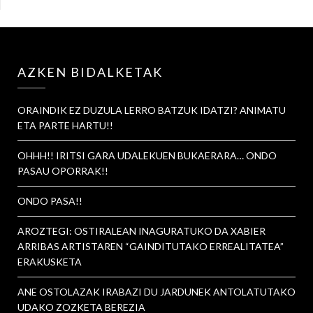
AZKEN BIDALKETAK
ORAINDIK EZ DUZULA LERRO BATZUK IDATZI? ANIMATU
ETA PARTE HARTU!!
OHHH!! IRITSI GARA UDALEKUEN BUKAERARA… ONDO
PASAU OPORRAK!!
ONDO PASA!!
AROZTEGI: OSTIRALEAN INAGURATUKO DA XABIER
ARRIBAS ARTISTAREN “GAINDITUTAKO ERREALITATEA”
ERAKUSKETA
ANE OSTOLAZAK IRABAZI DU JARDUNEK ANTOLATUTAKO
UDAKO ZOZKETA BEREZIA