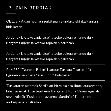
IRUZKIN BERRIAK
Olatz
(e)k
Aidau haurren zerbitzuan egindako ekintzak urrian
bidalketan
Jardunek jaietako zapia diseinatzeko aukera emango du –
Bergara On
(e)k
Jaixetako zapixak
bidalketan
Jardunek jaietako zapia diseinatzeko aukera emango du –
Bergara On
(e)k
Jaixetako zapixak
bidalketan
Poza#32 “Egunean Behin” | Jardun Euskara Elkartea
(e)k
Egunean Behin eta “Ariz-Ondo”
bidalketan
‘Euskararen aztarnak Sardinian’ hitzaldia eta liburu-aurkezpena,
bihar, azaroak 15 asteazkena, Bergaran | Iruña-Veleia, egia ala
gezurra?
(e)k
“Euskararen aztarnak Sardinian” liburuaren
aurkezpena
bidalketan