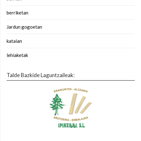
berriketan
Jardun gogoetan
kataian
lehiaketak
Talde Bazkide Laguntzaileak: