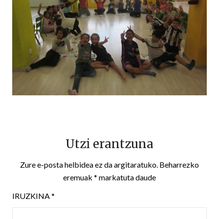
Utzi erantzuna
Zure e-posta helbidea ez da argitaratuko.
Beharrezko
eremuak
*
markatuta daude
IRUZKINA
*