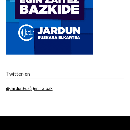
Twitter-en
@JardunEus(r)en Txioak