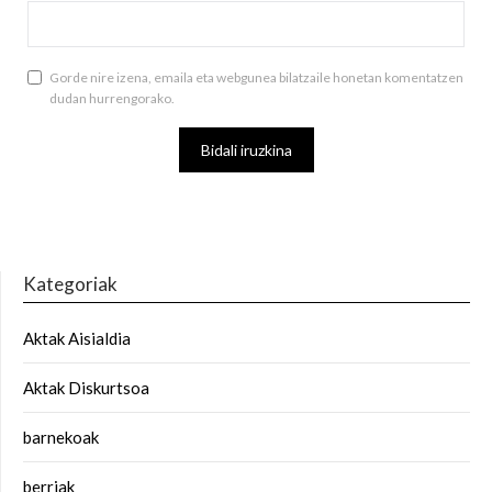
Gorde nire izena, emaila eta webgunea bilatzaile honetan komentatzen
dudan hurrengorako.
Kategoriak
Aktak Aisialdia
Aktak Diskurtsoa
barnekoak
berriak