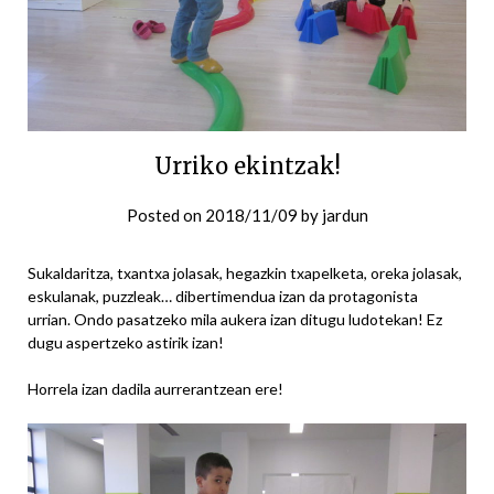
Urriko ekintzak!
Posted on
2018/11/09
by
jardun
Sukaldaritza, txantxa jolasak, hegazkin txapelketa, oreka jolasak,
eskulanak, puzzleak… dibertimendua izan da protagonista
urrian. Ondo pasatzeko mila aukera izan ditugu ludotekan! Ez
dugu aspertzeko astirik izan!
Horrela izan dadila aurrerantzean ere!