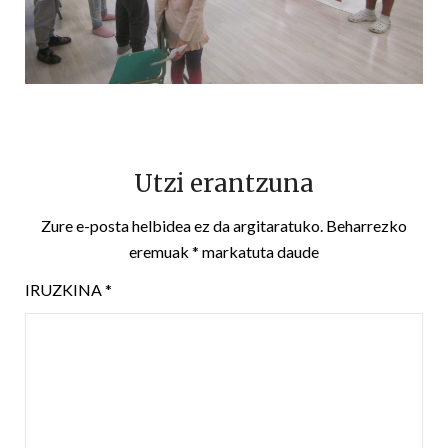
Utzi erantzuna
Zure e-posta helbidea ez da argitaratuko.
Beharrezko
eremuak
*
markatuta daude
IRUZKINA
*