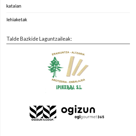
kataian
lehiaketak
Talde Bazkide Laguntzaileak: