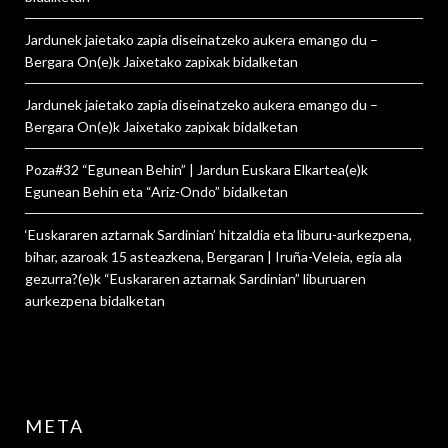
Jardunek jaietako zapia diseinatzeko aukera emango du –
Bergara On
(e)k
Jaixetako zapixak
bidalketan
Jardunek jaietako zapia diseinatzeko aukera emango du –
Bergara On
(e)k
Jaixetako zapixak
bidalketan
Poza#32 “Egunean Behin” | Jardun Euskara Elkartea
(e)k
Egunean Behin eta “Ariz-Ondo”
bidalketan
‘Euskararen aztarnak Sardinian’ hitzaldia eta liburu-aurkezpena,
bihar, azaroak 15 asteazkena, Bergaran | Iruña-Veleia, egia ala
gezurra?
(e)k
“Euskararen aztarnak Sardinian” liburuaren
aurkezpena
bidalketan
META