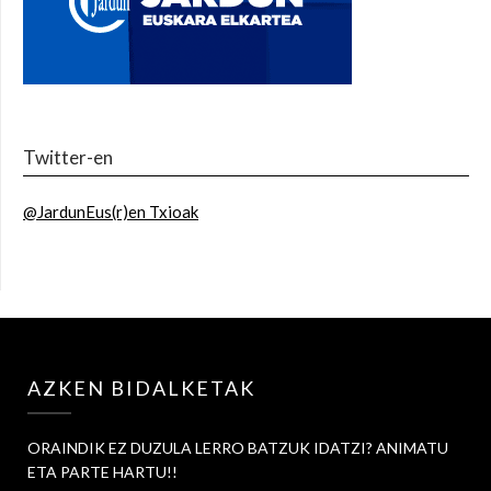
Twitter-en
@JardunEus(r)en Txioak
AZKEN BIDALKETAK
ORAINDIK EZ DUZULA LERRO BATZUK IDATZI? ANIMATU
ETA PARTE HARTU!!