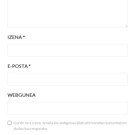
IZENA
*
E-POSTA
*
WEBGUNEA
Gorde nire izena, emaila eta webgunea bilatzaile honetan komentatzen
dudan hurrengorako.