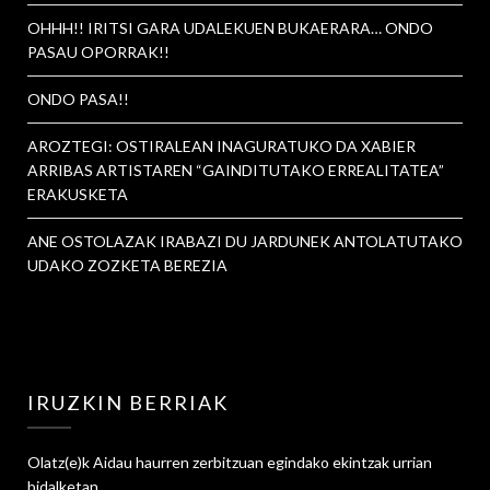
OHHH!! IRITSI GARA UDALEKUEN BUKAERARA… ONDO
PASAU OPORRAK!!
ONDO PASA!!
AROZTEGI: OSTIRALEAN INAGURATUKO DA XABIER
ARRIBAS ARTISTAREN “GAINDITUTAKO ERREALITATEA”
ERAKUSKETA
ANE OSTOLAZAK IRABAZI DU JARDUNEK ANTOLATUTAKO
UDAKO ZOZKETA BEREZIA
IRUZKIN BERRIAK
Olatz
(e)k
Aidau haurren zerbitzuan egindako ekintzak urrian
bidalketan