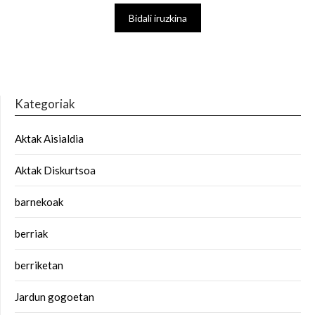
Kategoriak
Aktak Aisialdia
Aktak Diskurtsoa
barnekoak
berriak
berriketan
Jardun gogoetan