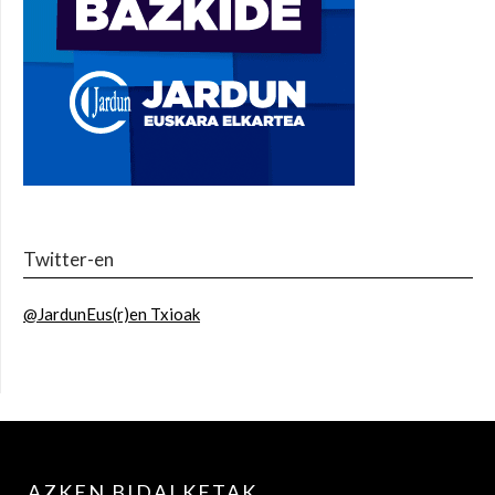
Twitter-en
@JardunEus(r)en Txioak
AZKEN BIDALKETAK