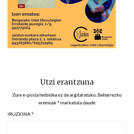
Utzi erantzuna
Zure e-posta helbidea ez da argitaratuko.
Beharrezko
eremuak
*
markatuta daude
IRUZKINA
*