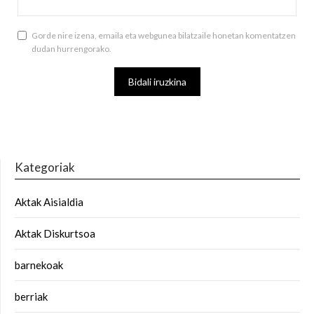
Gorde nire izena, emaila eta webgunea bilatzaile honetan komentatzen
dudan hurrengorako.
Kategoriak
Aktak Aisialdia
Aktak Diskurtsoa
barnekoak
berriak