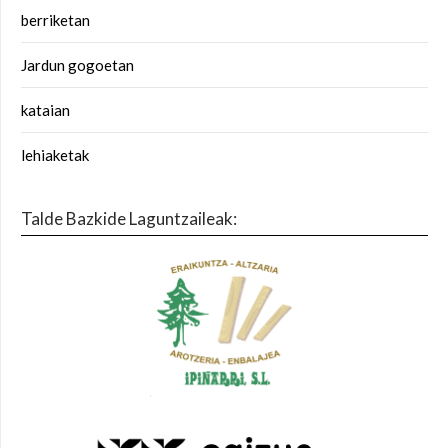
berriketan
Jardun gogoetan
kataian
lehiaketak
Talde Bazkide Laguntzaileak: