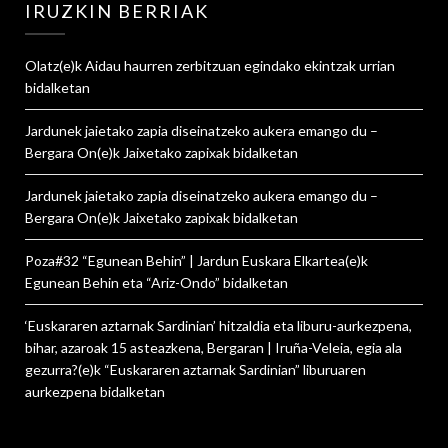
IRUZKIN BERRIAK
Olatz
(e)k
Aidau haurren zerbitzuan egindako ekintzak urrian
bidalketan
Jardunek jaietako zapia diseinatzeko aukera emango du –
Bergara On
(e)k
Jaixetako zapixak
bidalketan
Jardunek jaietako zapia diseinatzeko aukera emango du –
Bergara On
(e)k
Jaixetako zapixak
bidalketan
Poza#32 “Egunean Behin” | Jardun Euskara Elkartea
(e)k
Egunean Behin eta “Ariz-Ondo”
bidalketan
‘Euskararen aztarnak Sardinian’ hitzaldia eta liburu-aurkezpena,
bihar, azaroak 15 asteazkena, Bergaran | Iruña-Veleia, egia ala
gezurra?
(e)k
“Euskararen aztarnak Sardinian” liburuaren
aurkezpena
bidalketan