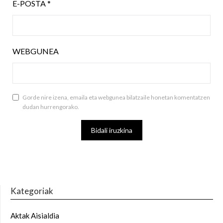
E-POSTA
*
WEBGUNEA
Gorde nire izena, emaila eta webgunea bilatzaile honetan komentatzen
dudan hurrengorako.
Kategoriak
Aktak Aisialdia