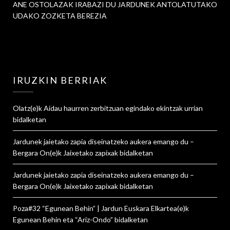
ANE OSTOLAZAK IRABAZI DU JARDUNEK ANTOLATUTAKO
UDAKO ZOZKETA BEREZIA
IRUZKIN BERRIAK
Olatz
(e)k
Aidau haurren zerbitzuan egindako ekintzak urrian
bidalketan
Jardunek jaietako zapia diseinatzeko aukera emango du –
Bergara On
(e)k
Jaixetako zapixak
bidalketan
Jardunek jaietako zapia diseinatzeko aukera emango du –
Bergara On
(e)k
Jaixetako zapixak
bidalketan
Poza#32 “Egunean Behin” | Jardun Euskara Elkartea
(e)k
Egunean Behin eta “Ariz-Ondo”
bidalketan