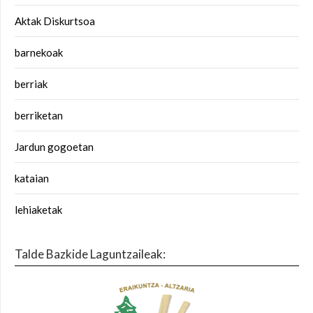
Aktak Diskurtsoa
barnekoak
berriak
berriketan
Jardun gogoetan
kataian
lehiaketak
Talde Bazkide Laguntzaileak: