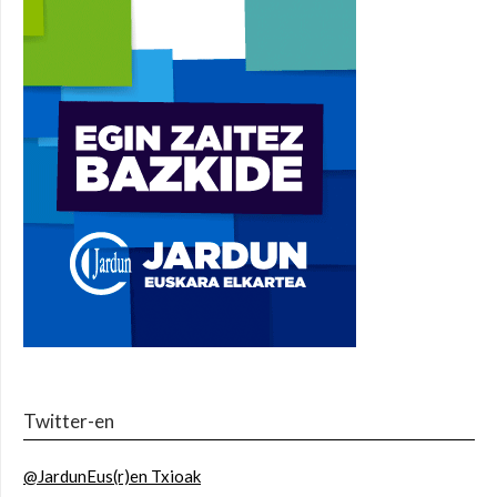
Twitter-en
@JardunEus(r)en Txioak