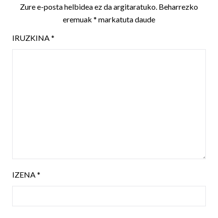
Zure e-posta helbidea ez da argitaratuko.
Beharrezko
eremuak
*
markatuta daude
IRUZKINA
*
IZENA
*