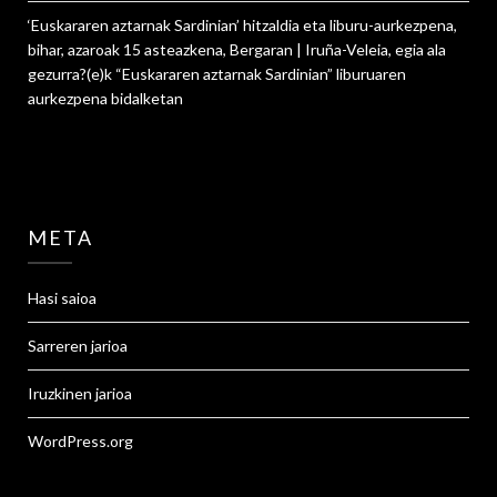
‘Euskararen aztarnak Sardinian’ hitzaldia eta liburu-aurkezpena,
bihar, azaroak 15 asteazkena, Bergaran | Iruña-Veleia, egia ala
gezurra?
(e)k
“Euskararen aztarnak Sardinian” liburuaren
aurkezpena
bidalketan
META
Hasi saioa
Sarreren jarioa
Iruzkinen jarioa
WordPress.org