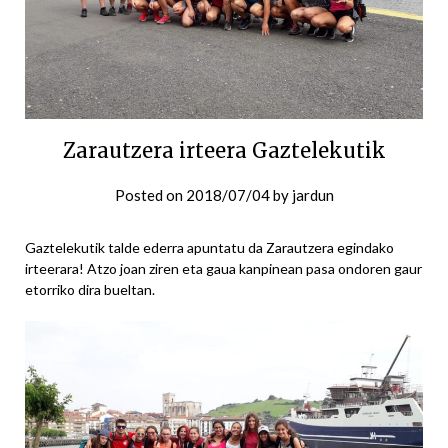
Zarautzera irteera Gaztelekutik
Posted on
2018/07/04
by
jardun
Gaztelekutik talde ederra apuntatu da Zarautzera egindako
irteerara! Atzo joan ziren eta gaua kanpinean pasa ondoren gaur
etorriko dira bueltan.