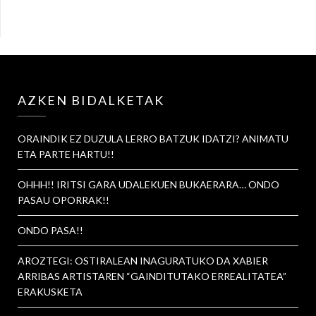
AZKEN BIDALKETAK
ORAINDIK EZ DUZULA LERRO BATZUK IDATZI? ANIMATU
ETA PARTE HARTU!!
OHHH!! IRITSI GARA UDALEKUEN BUKAERARA… ONDO
PASAU OPORRAK!!
ONDO PASA!!
AROZTEGI: OSTIRALEAN INAGURATUKO DA XABIER
ARRIBAS ARTISTAREN “GAINDITUTAKO ERREALITATEA”
ERAKUSKETA