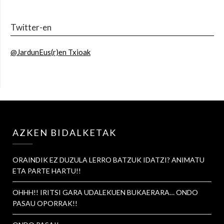
Twitter-en
@JardunEus(r)en Txioak
AZKEN BIDALKETAK
ORAINDIK EZ DUZULA LERRO BATZUK IDATZI? ANIMATU
ETA PARTE HARTU!!
OHHH!! IRITSI GARA UDALEKUEN BUKAERARA… ONDO
PASAU OPORRAK!!