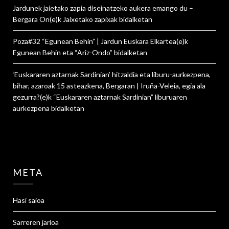
Jardunek jaietako zapia diseinatzeko aukera emango du –
Bergara On
(e)k
Jaixetako zapixak
bidalketan
Poza#32 “Egunean Behin” | Jardun Euskara Elkartea
(e)k
Egunean Behin eta “Ariz-Ondo”
bidalketan
‘Euskararen aztarnak Sardinian’ hitzaldia eta liburu-aurkezpena,
bihar, azaroak 15 asteazkena, Bergaran | Iruña-Veleia, egia ala
gezurra?
(e)k
“Euskararen aztarnak Sardinian” liburuaren
aurkezpena
bidalketan
META
Hasi saioa
Sarreren jarioa