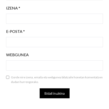
IZENA
*
E-POSTA
*
WEBGUNEA
Gorde nire izena, emaila eta webgunea bilatzaile honetan komentatzen
dudan hurrengorako.