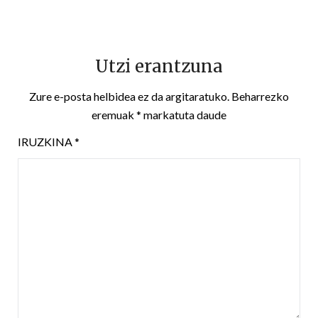
Utzi erantzuna
Zure e-posta helbidea ez da argitaratuko.
Beharrezko
eremuak
*
markatuta daude
IRUZKINA
*