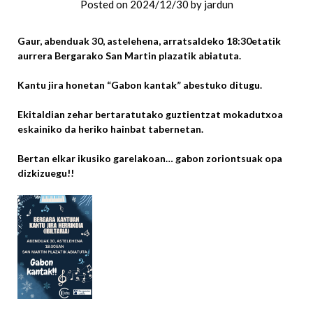
Posted on
2024/12/30
by
jardun
Gaur, abenduak 30, astelehena, arratsaldeko 18:30etatik
aurrera Bergarako San Martin plazatik abiatuta.
Kantu jira honetan “Gabon kantak” abestuko ditugu.
Ekitaldian zehar bertaratutako guztientzat mokadutxoa
eskainiko da heriko hainbat tabernetan.
Bertan elkar ikusiko garelakoan… gabon zoriontsuak opa
dizkizuegu!!