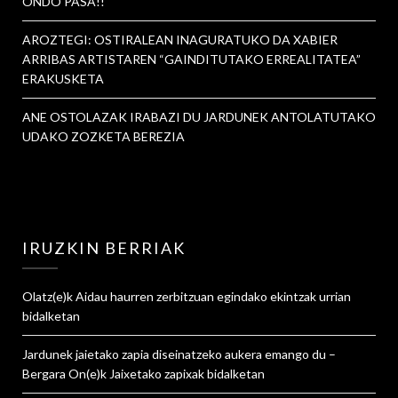
ONDO PASA!!
AROZTEGI: OSTIRALEAN INAGURATUKO DA XABIER
ARRIBAS ARTISTAREN “GAINDITUTAKO ERREALITATEA”
ERAKUSKETA
ANE OSTOLAZAK IRABAZI DU JARDUNEK ANTOLATUTAKO
UDAKO ZOZKETA BEREZIA
IRUZKIN BERRIAK
Olatz
(e)k
Aidau haurren zerbitzuan egindako ekintzak urrian
bidalketan
Jardunek jaietako zapia diseinatzeko aukera emango du –
Bergara On
(e)k
Jaixetako zapixak
bidalketan