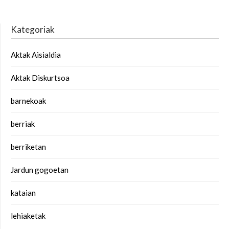
Kategoriak
Aktak Aisialdia
Aktak Diskurtsoa
barnekoak
berriak
berriketan
Jardun gogoetan
kataian
lehiaketak