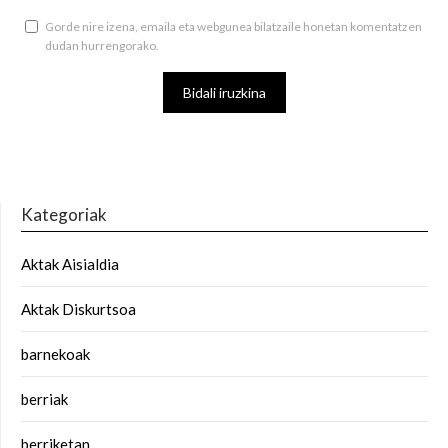
Gorde nire izena, emaila eta webgunea bilatzaile honetan komentatzen
dudan hurrengorako.
Kategoriak
Aktak Aisialdia
Aktak Diskurtsoa
barnekoak
berriak
berriketan