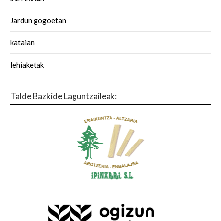
Jardun gogoetan
kataian
lehiaketak
Talde Bazkide Laguntzaileak: