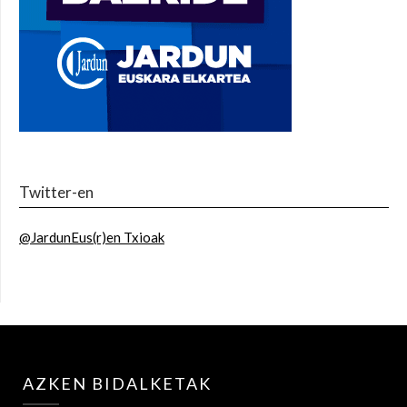
Twitter-en
@JardunEus(r)en Txioak
AZKEN BIDALKETAK