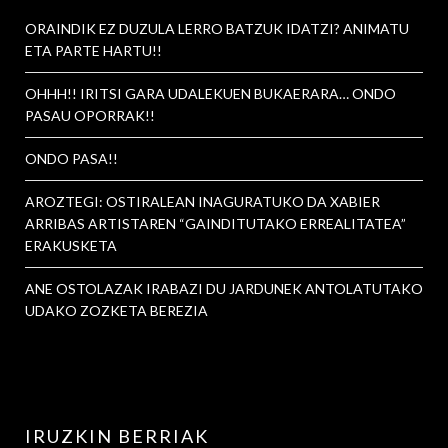
ORAINDIK EZ DUZULA LERRO BATZUK IDATZI? ANIMATU
ETA PARTE HARTU!!
OHHH!! IRITSI GARA UDALEKUEN BUKAERARA… ONDO
PASAU OPORRAK!!
ONDO PASA!!
AROZTEGI: OSTIRALEAN INAGURATUKO DA XABIER
ARRIBAS ARTISTAREN “GAINDITUTAKO ERREALITATEA”
ERAKUSKETA
ANE OSTOLAZAK IRABAZI DU JARDUNEK ANTOLATUTAKO
UDAKO ZOZKETA BEREZIA
IRUZKIN BERRIAK