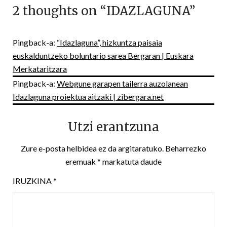
2 thoughts on “
IDAZLAGUNA
”
Pingback-a:
“Idazlaguna”, hizkuntza paisaia
euskalduntzeko boluntario sarea Bergaran | Euskara
Merkataritzara
Pingback-a:
Webgune garapen tailerra auzolanean
Idazlaguna proiektua aitzaki | zibergara.net
Utzi erantzuna
Zure e-posta helbidea ez da argitaratuko.
Beharrezko
eremuak
*
markatuta daude
IRUZKINA
*