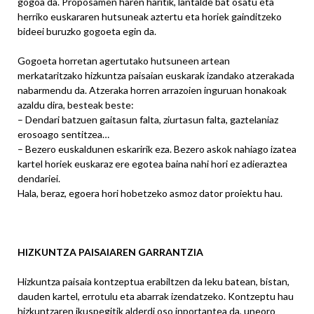
gogoa da. Proposamen haren haritik, lantalde bat osatu eta
herriko euskararen hutsuneak aztertu eta horiek gainditzeko
bideei buruzko gogoeta egin da.
Gogoeta horretan agertutako hutsuneen artean
merkataritzako hizkuntza paisaian euskarak izandako atzerakada
nabarmendu da. Atzeraka horren arrazoien inguruan honakoak
azaldu dira, besteak beste:
– Dendari batzuen gaitasun falta, ziurtasun falta, gaztelaniaz
erosoago sentitzea…
– Bezero euskaldunen eskaririk eza. Bezero askok nahiago izatea
kartel horiek euskaraz ere egotea baina nahi hori ez adieraztea
dendariei.
Hala, beraz, egoera hori hobetzeko asmoz dator proiektu hau.
HIZKUNTZA PAISAIAREN GARRANTZIA
Hizkuntza paisaia kontzeptua erabiltzen da leku batean, bistan,
dauden kartel, errotulu eta abarrak izendatzeko. Kontzeptu hau
hizkuntzaren ikuspegitik alderdi oso inportantea da, uneoro