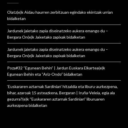
Olatz
(e)k
Aidau haurren zerbitzuan egindako ekintzak urrian
bidalketan
Jardunek jaietako zapia diseinatzeko aukera emango du –
Bergara On
(e)k
Jaixetako zapixak
bidalketan
Jardunek jaietako zapia diseinatzeko aukera emango du –
Bergara On
(e)k
Jaixetako zapixak
bidalketan
Poza#32 “Egunean Behin” | Jardun Euskara Elkartea
(e)k
Egunean Behin eta “Ariz-Ondo”
bidalketan
‘Euskararen aztarnak Sardinian’ hitzaldia eta liburu-aurkezpena,
bihar, azaroak 15 asteazkena, Bergaran | Iruña-Veleia, egia ala
gezurra?
(e)k
“Euskararen aztarnak Sardinian” liburuaren
aurkezpena
bidalketan