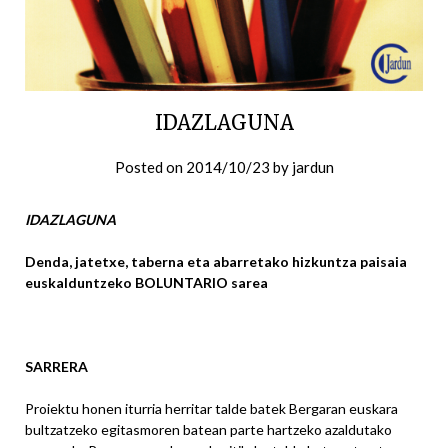
IDAZLAGUNA
Posted on
2014/10/23
by
jardun
IDAZLAGUNA
Denda, jatetxe, taberna eta abarretako hizkuntza paisaia
euskalduntzeko BOLUNTARIO sarea
SARRERA
Proiektu honen iturria herritar talde batek Bergaran euskara
bultzatzeko egitasmoren batean parte hartzeko azaldutako