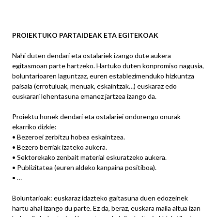
PROIEKTUKO PARTAIDEAK ETA EGITEKOAK
Nahi duten dendari eta ostalariek izango dute aukera
egitasmoan parte hartzeko. Hartuko duten konpromiso nagusia,
boluntarioaren laguntzaz, euren establezimenduko hizkuntza
paisaia (errotuluak, menuak, eskaintzak…) euskaraz edo
euskarari lehentasuna emanez jartzea izango da.
Proiektu honek dendari eta ostalariei ondorengo onurak
ekarriko dizkie:
• Bezeroei zerbitzu hobea eskaintzea.
• Bezero berriak izateko aukera.
• Sektorekako zenbait material eskuratzeko aukera.
• Publizitatea (euren aldeko kanpaina positiboa).
• …
Boluntarioak: euskaraz idazteko gaitasuna duen edozeinek
hartu ahal izango du parte. Ez da, beraz, euskara maila altua izan