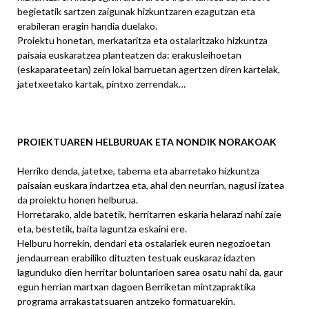
begietatik sartzen zaigunak hizkuntzaren ezagutzan eta
erabileran eragin handia duelako.
Proiektu honetan, merkataritza eta ostalaritzako hizkuntza
paisaia euskaratzea planteatzen da: erakusleihoetan
(eskaparateetan) zein lokal barruetan agertzen diren kartelak,
jatetxeetako kartak, pintxo zerrendak…
PROIEKTUAREN HELBURUAK ETA NONDIK NORAKOAK
Herriko denda, jatetxe, taberna eta abarretako hizkuntza
paisaian euskara indartzea eta, ahal den neurrian, nagusi izatea
da proiektu honen helburua.
Horretarako, alde batetik, herritarren eskaria helarazi nahi zaie
eta, bestetik, baita laguntza eskaini ere.
Helburu horrekin, dendari eta ostalariek euren negozioetan
jendaurrean erabiliko dituzten testuak euskaraz idazten
lagunduko dien herritar boluntarioen sarea osatu nahi da, gaur
egun herrian martxan dagoen Berriketan mintzapraktika
programa arrakastatsuaren antzeko formatuarekin.