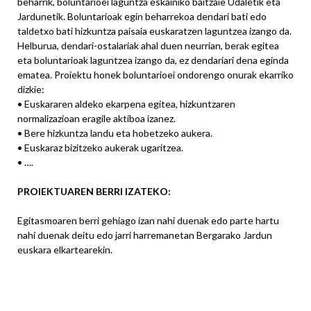
beharrik, boluntarioei laguntza eskainiko baitzaie Udaletik eta
Jardunetik. Boluntarioak egin beharrekoa dendari bati edo
taldetxo bati hizkuntza paisaia euskaratzen laguntzea izango da.
Helburua, dendari-ostalariak ahal duen neurrian, berak egitea
eta boluntarioak laguntzea izango da, ez dendariari dena eginda
ematea. Proiektu honek boluntarioei ondorengo onurak ekarriko
dizkie:
• Euskararen aldeko ekarpena egitea, hizkuntzaren
normalizazioan eragile aktiboa izanez.
• Bere hizkuntza landu eta hobetzeko aukera.
• Euskaraz bizitzeko aukerak ugaritzea.
• ….
PROIEKTUAREN BERRI IZATEKO:
Egitasmoaren berri gehiago izan nahi duenak edo parte hartu
nahi duenak deitu edo jarri harremanetan Bergarako Jardun
euskara elkartearekin.