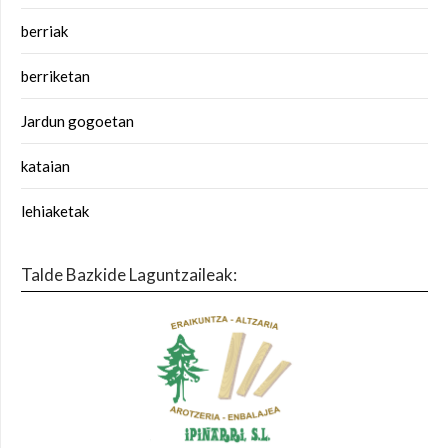
berriak
berriketan
Jardun gogoetan
kataian
lehiaketak
Talde Bazkide Laguntzaileak: