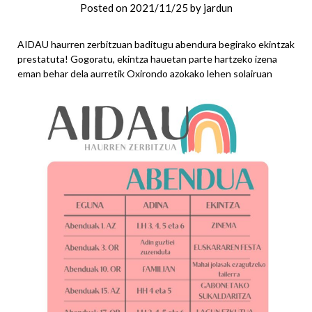
Posted on
2021/11/25
by
jardun
AIDAU haurren zerbitzuan baditugu abendura begirako ekintzak
prestatuta! Gogoratu, ekintza hauetan parte hartzeko izena
eman behar dela aurretik Oxirondo azokako lehen solairuan