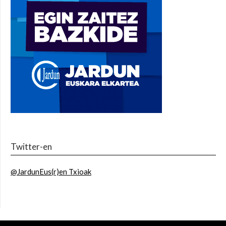
Twitter-en
@JardunEus(r)en Txioak