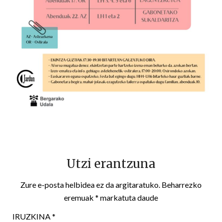
Utzi erantzuna
Zure e-posta helbidea ez da argitaratuko.
Beharrezko
eremuak
*
markatuta daude
IRUZKINA
*