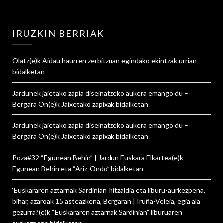
IRUZKIN BERRIAK
Olatz
(e)k
Aidau haurren zerbitzuan egindako ekintzak urrian
bidalketan
Jardunek jaietako zapia diseinatzeko aukera emango du –
Bergara On
(e)k
Jaixetako zapixak
bidalketan
Jardunek jaietako zapia diseinatzeko aukera emango du –
Bergara On
(e)k
Jaixetako zapixak
bidalketan
Poza#32 “Egunean Behin” | Jardun Euskara Elkartea
(e)k
Egunean Behin eta “Ariz-Ondo”
bidalketan
‘Euskararen aztarnak Sardinian’ hitzaldia eta liburu-aurkezpena,
bihar, azaroak 15 asteazkena, Bergaran | Iruña-Veleia, egia ala
gezurra?
(e)k
“Euskararen aztarnak Sardinian” liburuaren
aurkezpena
bidalketan