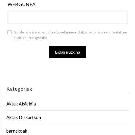
WEBGUNEA
Gorde nire izena, emaila eta webgunea bilatzaile honetan komentatzen
dudan hurrengorako.
Kategoriak
Aktak Aisialdia
Aktak Diskurtsoa
barnekoak