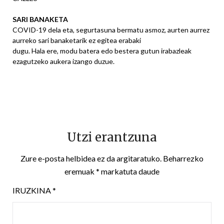
SARI BANAKETA
COVID-19 dela eta, segurtasuna bermatu asmoz, aurten aurrez
aurreko sari banaketarik ez egitea erabaki
dugu. Hala ere, modu batera edo bestera gutun irabazleak
ezagutzeko aukera izango duzue.
Utzi erantzuna
Zure e-posta helbidea ez da argitaratuko.
Beharrezko
eremuak
*
markatuta daude
IRUZKINA
*