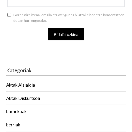
Gorde nire izena, emaila eta webgunea bilatzaile honetan komentatzen
dudan hurrengorako.
Kategoriak
Aktak Aisialdia
Aktak Diskurtsoa
barnekoak
berriak