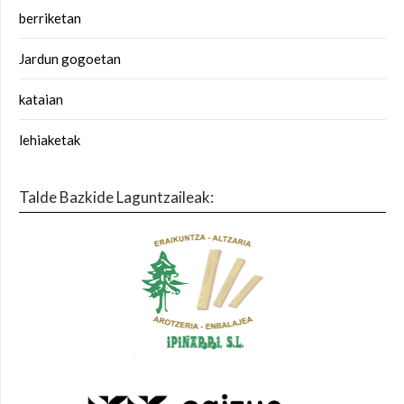
berriketan
Jardun gogoetan
kataian
lehiaketak
Talde Bazkide Laguntzaileak: