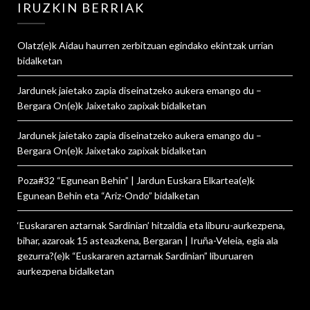
IRUZKIN BERRIAK
Olatz
(e)k
Aidau haurren zerbitzuan egindako ekintzak urrian
bidalketan
Jardunek jaietako zapia diseinatzeko aukera emango du –
Bergara On
(e)k
Jaixetako zapixak
bidalketan
Jardunek jaietako zapia diseinatzeko aukera emango du –
Bergara On
(e)k
Jaixetako zapixak
bidalketan
Poza#32 “Egunean Behin” | Jardun Euskara Elkartea
(e)k
Egunean Behin eta “Ariz-Ondo”
bidalketan
‘Euskararen aztarnak Sardinian’ hitzaldia eta liburu-aurkezpena,
bihar, azaroak 15 asteazkena, Bergaran | Iruña-Veleia, egia ala
gezurra?
(e)k
“Euskararen aztarnak Sardinian” liburuaren
aurkezpena
bidalketan