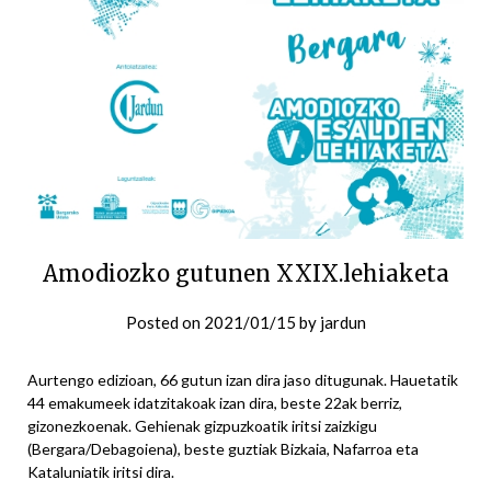
Amodiozko gutunen XXIX.lehiaketa
Posted on
2021/01/15
by
jardun
Aurtengo edizioan, 66 gutun izan dira jaso ditugunak. Hauetatik
44 emakumeek idatzitakoak izan dira, beste 22ak berriz,
gizonezkoenak. Gehienak gizpuzkoatik iritsi zaizkigu
(Bergara/Debagoiena), beste guztiak Bizkaia, Nafarroa eta
Kataluniatik iritsi dira.