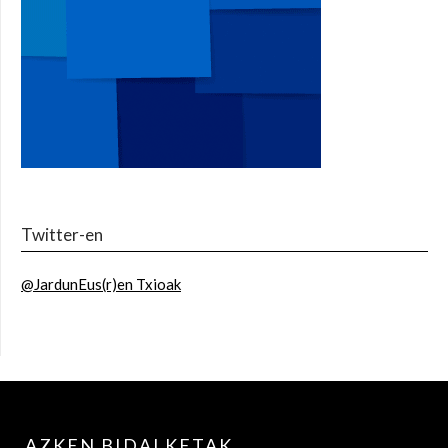
Twitter-en
@JardunEus(r)en Txioak
AZKEN BIDALKETAK