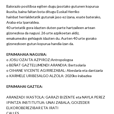
Balorazio positiboa egiten dugu jasotako gutunen kopurua
ikusita, baina faltan bota ditugu Euskal Herriko
hainbat herrialdetatik gutunak jaso ez izana, esate baterako,
Araba eta Iparraldea.
40 urtetatik gora idazten duten parte hartzaileen artean
gizonezkoa da nagusi. 26 urte azpikoetan aldiz,
emakumezko gehiagok idazten du. Aurten 40 urte gorako
gizonezkoen gutun kopurua handia izan da.
EPAIMAHAIA NAGUSIA:
o JOSU OZAITA AZPIROZ:Antropologoa
o BEÑAT GAZTELUMENDI ARANDIA: Bertsolaria
o OIHANE VICENTE AGIRREZABAL: Abeslaria eta dantzaria
o KARMELE URIBESALGO ALZOLA: 2020ko irabazlea
EPAIMAHAI GAZTEA:
ARANZADI IKASTOLA: GARAZI BIZENTE eta NAYLA PEREZ
IPINTZA INSTITUTUA: UNAI ZABALA, GOIZEDER
ELKOROBEREZIBAR ETA IRATI
CALLES