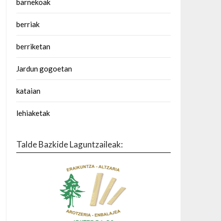
barnekoak
berriak
berriketan
Jardun gogoetan
kataian
lehiaketak
Talde Bazkide Laguntzaileak: