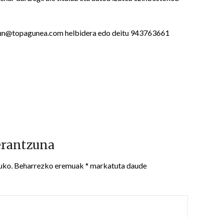
ardun@topagunea.com helbidera edo deitu 943763661
erantzuna
uko.
Beharrezko eremuak
*
markatuta daude