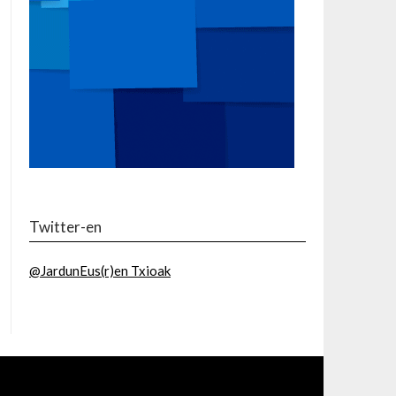
Twitter-en
@JardunEus(r)en Txioak