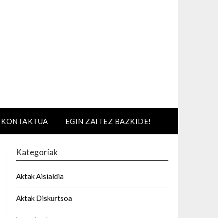
KONTAKTUA
EGIN ZAITEZ BAZKIDE!
Kategoriak
Aktak Aisialdia
Aktak Diskurtsoa