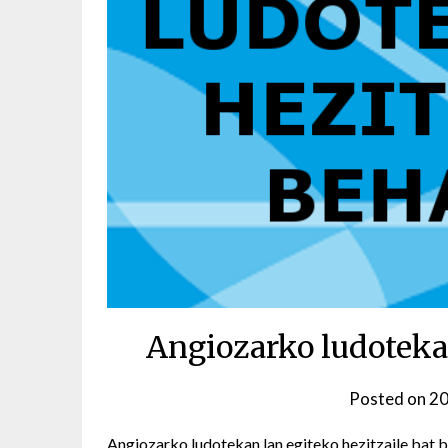
Angiozarko ludoteka
Posted on
20
Angiozarko ludotekan lan egiteko hezitzaile bat b