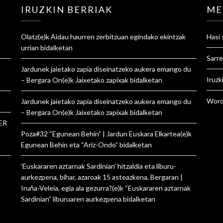
IRUZKIN BERRIAK
ME
Olatz
(e)k
Aidau haurren zerbitzuan egindako ekintzak
Hasi 
urrian
bidalketan
Sarre
Jardunek jaietako zapia diseinatzeko aukera emango du
Iruzk
– Bergara On
(e)k
Jaixetako zapixak
bidalketan
Word
Jardunek jaietako zapia diseinatzeko aukera emango du
– Bergara On
(e)k
Jaixetako zapixak
bidalketan
ER
Poza#32 “Egunean Behin” | Jardun Euskara Elkartea
(e)k
Egunean Behin eta “Ariz-Ondo”
bidalketan
‘Euskararen aztarnak Sardinian’ hitzaldia eta liburu-
aurkezpena, bihar, azaroak 15 asteazkena, Bergaran |
Iruña-Veleia, egia ala gezurra?
(e)k
“Euskararen aztarnak
Sardinian” liburuaren aurkezpena
bidalketan