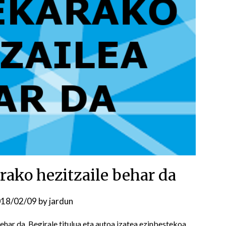
rako hezitzaile behar da
18/02/09
by
jardun
ehar da. Begirale titulua eta autoa izatea ezinbestekoa