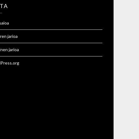
TA
saioa
ren jarioa
inen jarioa
Press.org