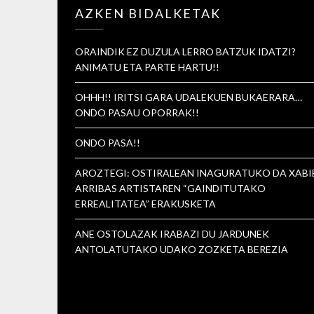
AZKEN BIDALKETAK
ORAINDIK EZ DUZULA LERRO BATZUK IDATZI?
ANIMATU ETA PARTE HARTU!!
OHHH!! IRITSI GARA UDALEKUEN BUKAERARA…
ONDO PASAU OPORRAK!!
ONDO PASA!!
AROZTEGI: OSTIRALEAN INAGURATUKO DA XABI
ARRIBAS ARTISTAREN “GAINDITUTAKO
ERREALITATEA” ERAKUSKETA
ANE OSTOLAZAK IRABAZI DU JARDUNEK
ANTOLATUTAKO UDAKO ZOZKETA BEREZIA