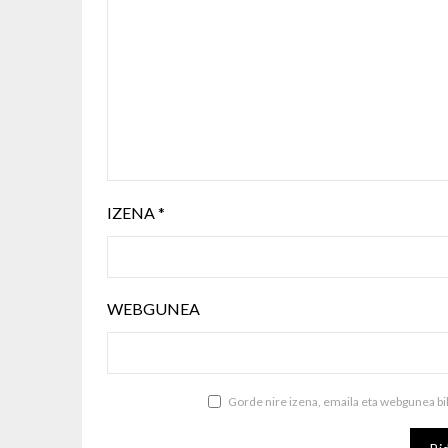
IZENA
*
WEBGUNEA
Gorde nire izena, emaila eta webgunea b