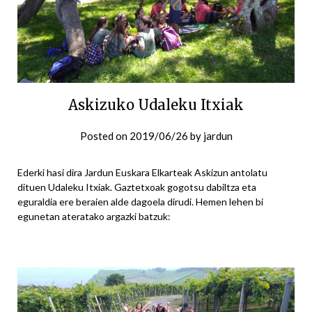
Askizuko Udaleku Itxiak
Posted on
2019/06/26
by
jardun
Ederki hasi dira Jardun Euskara Elkarteak Askizun antolatu
dituen Udaleku Itxiak. Gaztetxoak gogotsu dabiltza eta
eguraldia ere beraien alde dagoela dirudi. Hemen lehen bi
egunetan ateratako argazki batzuk: