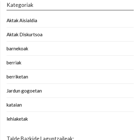
Kategoriak
Aktak Aisialdia
Aktak Diskurtsoa
barnekoak
berriak
berriketan
Jardun gogoetan
kataian
lehiaketak
Talde Bazkide Laguntzaileak: