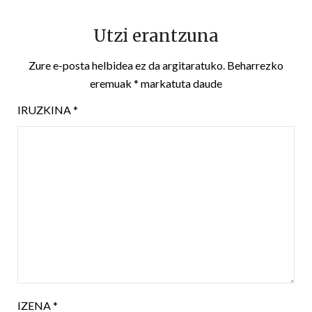
Utzi erantzuna
Zure e-posta helbidea ez da argitaratuko.
Beharrezko
eremuak
*
markatuta daude
IRUZKINA
*
IZENA
*