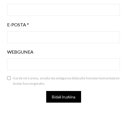
E-POSTA
*
WEBGUNEA
Gorde nire izena, emaila eta webgunea bilatzaile honetan komentatzen
dudan hurrengorako.