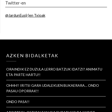
Twitter-en
@JardunEus(r)en Txioak
AZKEN BIDALKETAK
ORAINDIK EZ DUZULA LERRO BATZUK IDATZI? ANIMATU
ETA PARTE HARTU!!
OHHH!! IRITSI GARA UDALEKUEN BUKAERARA… ONDO
PASAU OPORRAK!!
ONDO PASA!!