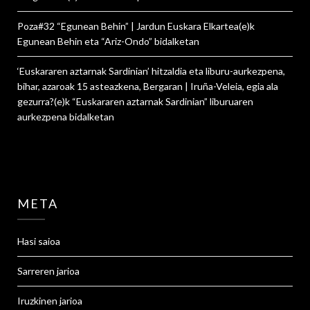
Poza#32 “Egunean Behin” | Jardun Euskara Elkartea
(e)k
Egunean Behin eta “Ariz-Ondo”
bidalketan
‘Euskararen aztarnak Sardinian’ hitzaldia eta liburu-aurkezpena,
bihar, azaroak 15 asteazkena, Bergaran | Iruña-Veleia, egia ala
gezurra?
(e)k
“Euskararen aztarnak Sardinian” liburuaren
aurkezpena
bidalketan
META
Hasi saioa
Sarreren jarioa
Iruzkinen jarioa