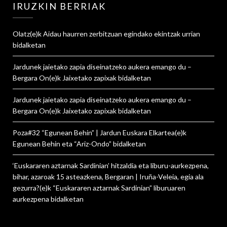
IRUZKIN BERRIAK
Olatz
(e)k
Aidau haurren zerbitzuan egindako ekintzak urrian
bidalketan
Jardunek jaietako zapia diseinatzeko aukera emango du –
Bergara On
(e)k
Jaixetako zapixak
bidalketan
Jardunek jaietako zapia diseinatzeko aukera emango du –
Bergara On
(e)k
Jaixetako zapixak
bidalketan
Poza#32 “Egunean Behin” | Jardun Euskara Elkartea
(e)k
Egunean Behin eta “Ariz-Ondo”
bidalketan
‘Euskararen aztarnak Sardinian’ hitzaldia eta liburu-aurkezpena,
bihar, azaroak 15 asteazkena, Bergaran | Iruña-Veleia, egia ala
gezurra?
(e)k
“Euskararen aztarnak Sardinian” liburuaren
aurkezpena
bidalketan