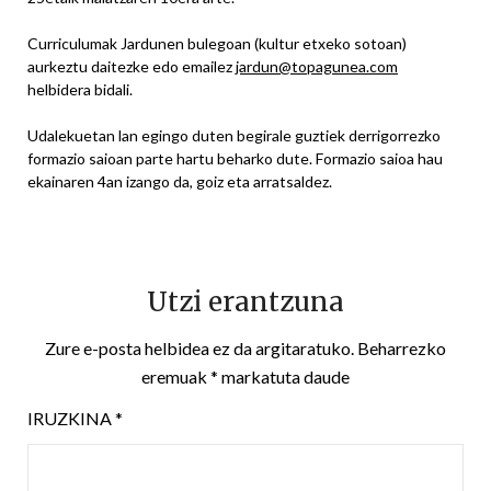
Curriculumak Jardunen bulegoan (kultur etxeko sotoan)
aurkeztu daitezke edo emailez
jardun@topagunea.com
helbidera bidali.
Udalekuetan lan egingo duten begirale guztiek derrigorrezko
formazio saioan parte hartu beharko dute. Formazio saioa hau
ekainaren 4an izango da, goiz eta arratsaldez.
Utzi erantzuna
Zure e-posta helbidea ez da argitaratuko.
Beharrezko
eremuak
*
markatuta daude
IRUZKINA
*