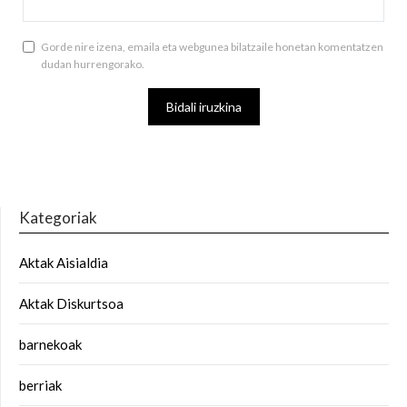
Gorde nire izena, emaila eta webgunea bilatzaile honetan komentatzen
dudan hurrengorako.
Kategoriak
Aktak Aisialdia
Aktak Diskurtsoa
barnekoak
berriak