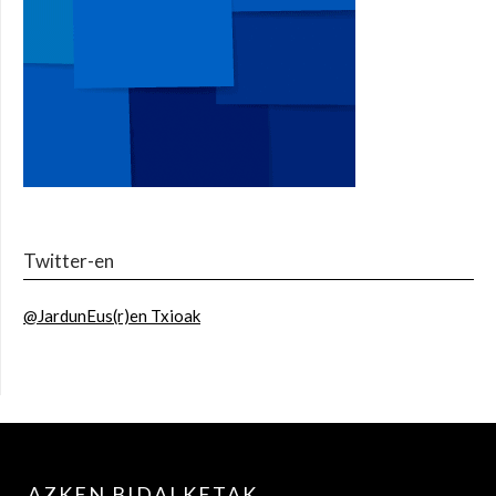
Twitter-en
@JardunEus(r)en Txioak
AZKEN BIDALKETAK