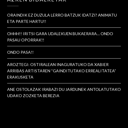
ORAINDIK EZ DUZULA LERRO BATZUK IDATZI? ANIMATU
ETA PARTE HARTU!!
OHHH!! IRITSI GARA UDALEKUEN BUKAERARA… ONDO
PASAU OPORRAK!!
ONDO PASA!!
AROZTEGI: OSTIRALEAN INAGURATUKO DA XABIER
ARRIBAS ARTISTAREN “GAINDITUTAKO ERREALITATEA”
ERAKUSKETA
ANE OSTOLAZAK IRABAZI DU JARDUNEK ANTOLATUTAKO
UDAKO ZOZKETA BEREZIA