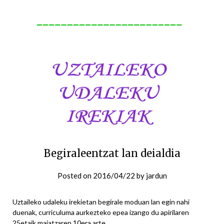
Begiraleentzat lan deialdia
Posted on
2016/04/22
by
jardun
Uztaileko udaleku irekietan begirale moduan lan egin nahi
duenak, curriculuma aurkezteko epea izango du apirilaren
25etaik maiatzaren 10era arte.