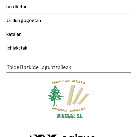
berriketan
Jardun gogoetan
kataian
lehiaketak
Talde Bazkide Laguntzaileak: